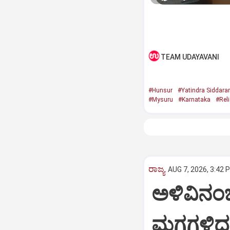
TEAM UDAYAVANI
#Hunsur
#Yatindra Siddar
#Mysuru
#Karnataka
#Reli
ರಾಜ್ಯ
AUG 7, 2026, 3:42 
ಅಳಿವಿನಂಚಿ
ಮಗ್ಗಗಳಿದ