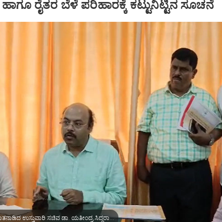
ಾಗೂ ರೈತರ ಬೆಳೆ ಪರಿಹಾರಕ್ಕೆ ಕಟ್ಟುನಿಟ್ಟಿನ ಸೂಚನೆ
ಮಾಧ್ಯಮದವರೊಂದಿಗೆ ಮಾತನಾಡಿದ ಉಸ್ತುವಾರಿ ಸಚಿವ ಡಾ. ಯತೀಂದ್ರ ಸಿದ್ದರಾಮಯ್ಯ