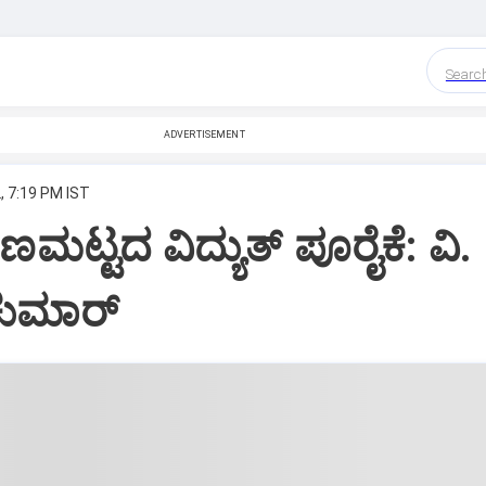
Searc
ADVERTISEMENT
, 7:19 PM IST
ುಣಮಟ್ಟದ ವಿದ್ಯುತ್‌ ಪೂರೈಕೆ: ವಿ.
ಕುಮಾರ್‌