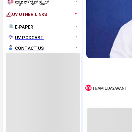
ಫ್ಯಾಶನ್/ಲೈಫ್‌ ಸ್ಟೈಲ್
UV OTHER LINKS
E-PAPER
UV PODCAST
CONTACT US
TEAM UDAYAVANI