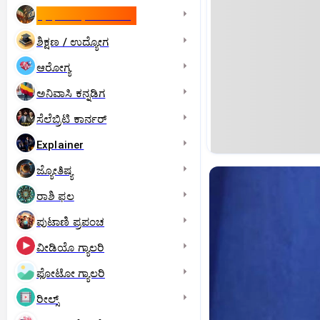
ಇಸ್ರೇಲ್- ಇರಾನ್‌ ಯುದ್ಧ
ಶಿಕ್ಷಣ / ಉದ್ಯೋಗ
ಆರೋಗ್ಯ
ಅನಿವಾಸಿ ಕನ್ನಡಿಗ
ಸೆಲೆಬ್ರಿಟಿ ಕಾರ್ನರ್‌
Explainer
ಜ್ಯೋತಿಷ್ಯ
ರಾಶಿ ಫಲ
ಪುಟಾಣಿ ಪ್ರಪಂಚ
ವೀಡಿಯೊ ಗ್ಯಾಲರಿ
ಫೋಟೋ ಗ್ಯಾಲರಿ
ರೀಲ್ಸ್