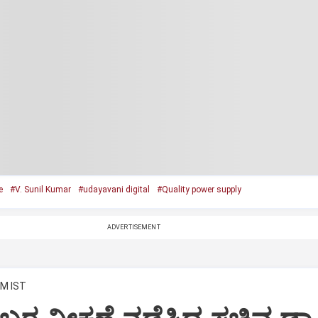
e
#V. Sunil Kumar
#udayavani digital
#Quality power supply
ADVERTISEMENT
PM IST