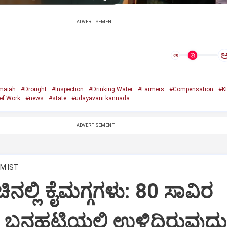
ADVERTISEMENT
ಅ
amaiah
#Drought
#Inspection
#Drinking Water
#Farmers
#Compensation
#K
ef Work
#news
#state
#udayavani kannada
ADVERTISEMENT
PM IST
ನಲ್ಲಿ ಕೈಮಗ್ಗಗಳು: 80 ಸಾವಿರ
್ದ ಬನಹಟ್ಟಿಯಲ್ಲಿ ಉಳಿದಿರುವುದು