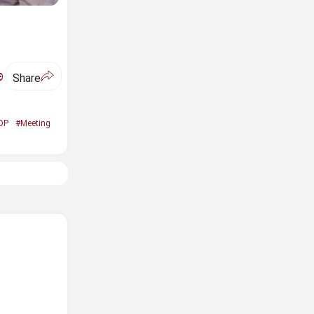
ಅ
Share
DP
#Meeting