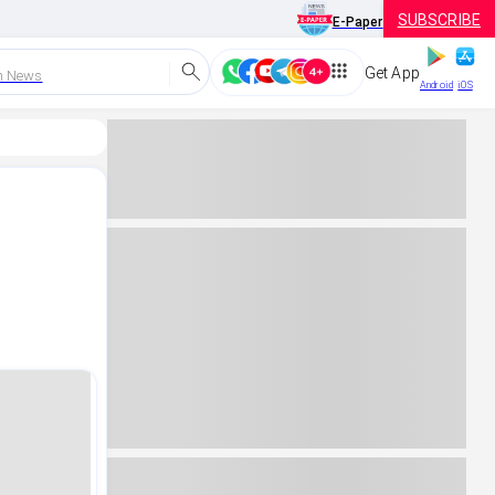
SUBSCRIBE
E-Paper
Get App
h News
Android
iOS