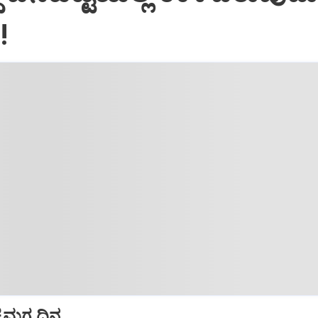
!
ೈಮಗ್ಗ ದಿನ