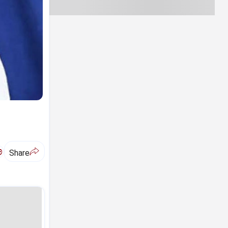
ಅ
Share