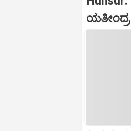
Hunsur: 
ಯತೀಂದ್ರ 