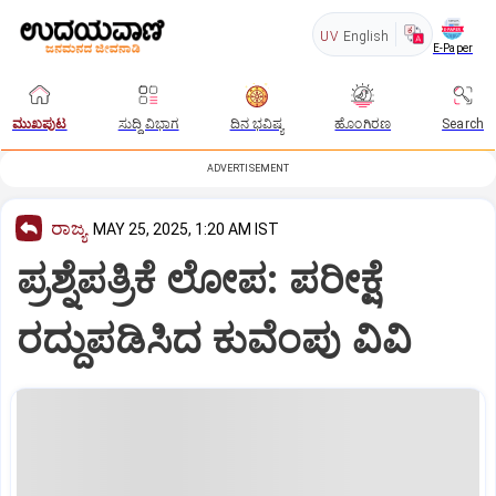
UV
English
E-Paper
ಮುಖಪುಟ
ಸುದ್ದಿ ವಿಭಾಗ
ದಿನ ಭವಿಷ್ಯ
ಹೊಂಗಿರಣ
Search
ADVERTISEMENT
ರಾಜ್ಯ
MAY 25, 2025, 1:20 AM IST
ಪ್ರಶ್ನೆಪತ್ರಿಕೆ ಲೋಪ: ಪರೀಕ್ಷೆ
ರದ್ದುಪಡಿಸಿದ ಕುವೆಂಪು ವಿವಿ