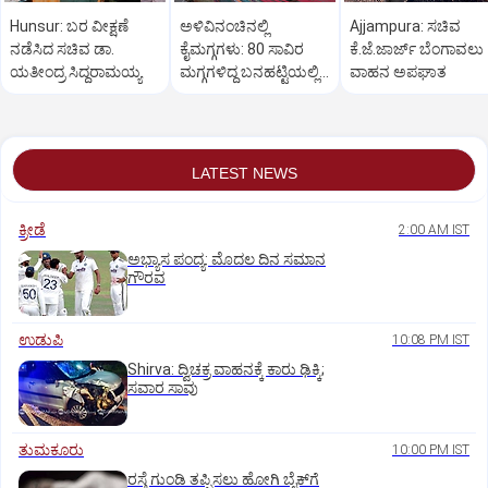
Hunsur: ಬರ ವೀಕ್ಷಣೆ
ಅಳಿವಿನಂಚಿನಲ್ಲಿ
Ajjampura: ಸಚಿವ
ನಡೆಸಿದ ಸಚಿವ ಡಾ.
ಕೈಮಗ್ಗಗಳು: 80 ಸಾವಿರ
ಕೆ.ಜೆ.ಜಾರ್ಜ್ ಬೆಂಗಾವಲು
ಯತೀಂದ್ರ ಸಿದ್ದರಾಮಯ್ಯ
ಮಗ್ಗಗಳಿದ್ದ ಬನಹಟ್ಟಿಯಲ್ಲಿ
ವಾಹನ ಅಪಘಾತ
ಉಳಿದಿರುವುದು ಕೇವಲ 18!
LATEST NEWS
ಕ್ರೀಡೆ
2:00 AM IST
ಅಭ್ಯಾಸ ಪಂದ್ಯ: ಮೊದಲ ದಿನ ಸಮಾನ
ಗೌರವ
ಉಡುಪಿ
10:08 PM IST
Shirva: ದ್ವಿಚಕ್ರ ವಾಹನಕ್ಕೆ ಕಾರು ಢಿಕ್ಕಿ;
ಸವಾರ ಸಾವು
ತುಮಕೂರು
10:00 PM IST
ರಸ್ತೆ ಗುಂಡಿ ತಪ್ಪಿಸಲು ಹೋಗಿ ಬೈಕ್‌ಗೆ