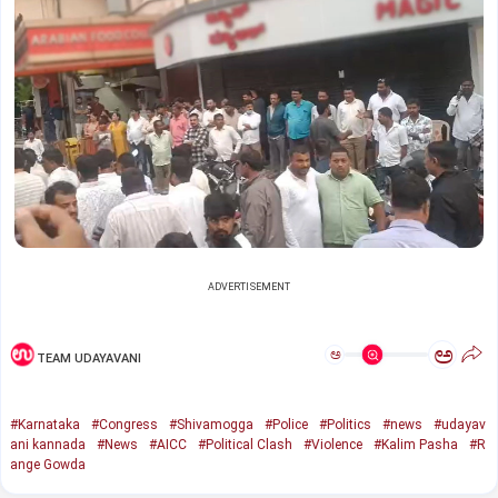
ADVERTISEMENT
ಅ
ಅ
TEAM UDAYAVANI
#Karnataka
#Congress
#Shivamogga
#Police
#Politics
#news
#udayav
ani kannada
#News
#AICC
#Political Clash
#Violence
#Kalim Pasha
#R
ange Gowda