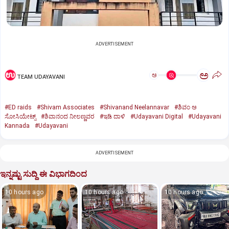
ADVERTISEMENT
ಅ
ಅ
TEAM UDAYAVANI
#ED raids
#Shivam Associates
#Shivanand Neelannavar
#ಶಿವಂ ಅ
ಸೋಸಿಯೇಟ್ಸ್
#ಶಿವಾನಂದ ನೀಲಣ್ಣವರ
#ಇಡಿ ದಾಳಿ
#Udayavani Digital
#Udayavani
Kannada
#Udayavani
ADVERTISEMENT
ಇನ್ನಷ್ಟು ಸುದ್ದಿ ಈ ವಿಭಾಗದಿಂದ
10 hours ago
10 hours ago
10 hours ago