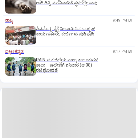
ಲಾರಿ ಡಿಕ್ಕಿ, ನವವಿವಾಹಿತೆ ಸ್ಥಳದಲ್ಲೇ ಸಾವು
ರಾಜ್ಯ
9:49 PM IST
ಶಿವಮೊಗ್ಗ : ಕೈಕೈ ಮಿಲಾಯಿಸಿದ ಕಾಂಗ್ರೆಸ್
ಕಾರ್ಯಕರ್ತರು, ಕುರ್ಚಿಗಳು ಪುಡಿಪುಡಿ
ದಕ್ಷಿಣಕನ್ನಡ
9:17 PM IST
RAIN: ದ.ಕ ಜಿಲ್ಲೆಯ ನಾಲ್ಕು ತಾಲೂಕುಗಳ
ಶಾಲಾ – ಕಾಲೇಜಿಗೆ ಶನಿವಾರ (ಆ.08)
ರಜೆ ಘೋಷಣೆ