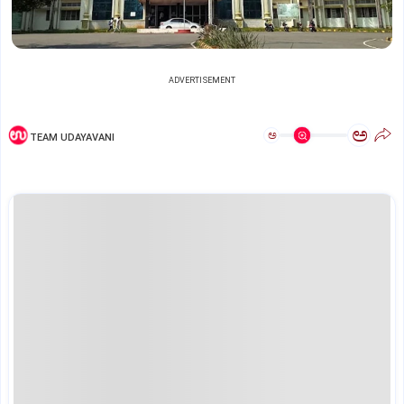
ADVERTISEMENT
ಅ
ಅ
TEAM UDAYAVANI