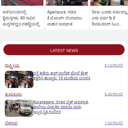
ಅಳಿವಿನಂಚಿನಲ್ಲಿ
Ajjampura: ಸಚಿವ
Sirsi: ಎರಡು ವರ್ಷವಲ್ಲ,
ಕೈಮಗ್ಗಗಳು: 80 ಸಾವಿರ
ಕೆ.ಜೆ.ಜಾರ್ಜ್ ಬೆಂಗಾವಲು
ಏಳು ವರ್ಷ ಡಿ.ಕೆ.
ಮಗ್ಗಗಳಿದ್ದ ಬನಹಟ್ಟಿಯಲ್ಲಿ
ವಾಹನ ಅಪಘಾತ
ಶಿವಕುಮಾರ್ ಸಿಎಂ
ಉಳಿದಿರುವುದು ಕೇವಲ 18!
ಆಗಬೇಕು: ಲಕ್ಷ್ಮಣ ಸವದಿ
LATEST NEWS
ರಾಷ್ಟ್ರೀಯ
8:13 PM IST
ರಸ್ತೆ ತಡೆದು ಕಾರ್ ಬಾನೆಟ್ ಮೇಲೆ ಕೇಕ್
ಕತ್ತರಿಸಿ ಹುಚ್ಚಾಟ: 10 ಮಂದಿಯ ಬಂಧನ
ತುಮಕೂರು
8:06 PM IST
Koratagere: ಭೀಕರ ಬೈಕ್ ಅಪಘಾತ,
ಕಾಲೇಜು ವಿದ್ಯಾರ್ಥಿ ದಾರುಣ ಸಾವು,
ಇಬ್ಬರ ಸ್ಥಿತಿ ಗಂಭೀರ
ಬೆಳಗಾವಿ
7:56 PM IST