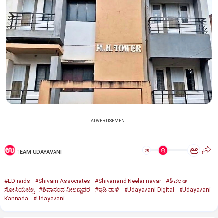
ADVERTISEMENT
ಅ
ಅ
TEAM UDAYAVANI
#ED raids
#Shivam Associates
#Shivanand Neelannavar
#ಶಿವಂ ಅ
ಸೋಸಿಯೇಟ್ಸ್
#ಶಿವಾನಂದ ನೀಲಣ್ಣವರ
#ಇಡಿ ದಾಳಿ
#Udayavani Digital
#Udayavani
Kannada
#Udayavani