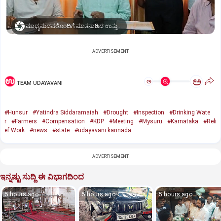
ಮಾಧ್ಯಮದವರೊಂದಿಗೆ ಮಾತನಾಡಿದ ಉಸ್ತುವಾರಿ ಸಚಿವ ಡಾ. ಯತೀಂದ್ರ ಸಿದ್ದರಾಮಯ್ಯ
ADVERTISEMENT
ಅ
ಅ
TEAM UDAYAVANI
#Hunsur
#Yatindra Siddaramaiah
#Drought
#Inspection
#Drinking Wate
r
#Farmers
#Compensation
#KDP
#Meeting
#Mysuru
#Karnataka
#Reli
ef Work
#news
#state
#udayavani kannada
ADVERTISEMENT
ಇನ್ನಷ್ಟು ಸುದ್ದಿ ಈ ವಿಭಾಗದಿಂದ
5 hours ago
5 hours ago
5 hours ago