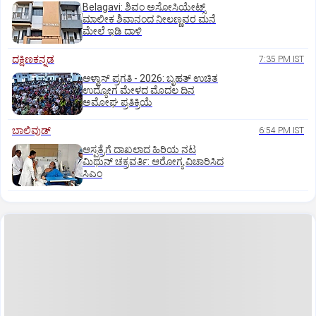
Belagavi: ಶಿವಂ ಅಸೋಸಿಯೇಟ್ಸ್
ಮಾಲೀಕ ಶಿವಾನಂದ ನೀಲಣ್ಣವರ ಮನೆ
ಮೇಲೆ ಇಡಿ‌ ದಾಳಿ
ದಕ್ಷಿಣಕನ್ನಡ
7:35 PM IST
ಆಳ್ವಾಸ್‌ ಪ್ರಗತಿ - 2026: ಬೃಹತ್ ಉಚಿತ
ಉದ್ಯೋಗ ಮೇಳದ ಮೊದಲ ದಿನ
ಅಮೋಘ ಪ್ರತಿಕ್ರಿಯೆ
ಬಾಲಿವುಡ್‌
6:54 PM IST
ಆಸ್ಪತ್ರೆಗೆ ದಾಖಲಾದ ಹಿರಿಯ ನಟ
ಮಿಥುನ್ ಚಕ್ರವರ್ತಿ: ಆರೋಗ್ಯ ವಿಚಾರಿಸಿದ
ಸಿಎಂ