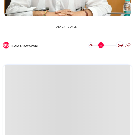
ADVERTISEMENT
ಅ
ಅ
TEAM UDAYAVANI