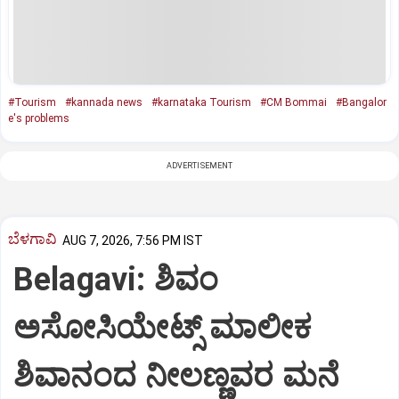
#Tourism
#kannada news
#karnataka Tourism
#CM Bommai
#Bangalor
e's problems
ADVERTISEMENT
ಬೆಳಗಾವಿ
AUG 7, 2026, 7:56 PM IST
Belagavi: ಶಿವಂ
ಅಸೋಸಿಯೇಟ್ಸ್ ಮಾಲೀಕ
ಶಿವಾನಂದ ನೀಲಣ್ಣವರ ಮನೆ