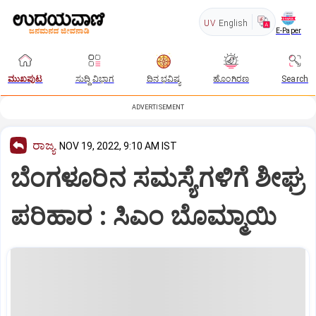
UV
English
E-Paper
ಮುಖಪುಟ
ಸುದ್ದಿ ವಿಭಾಗ
ದಿನ ಭವಿಷ್ಯ
ಹೊಂಗಿರಣ
Search
ADVERTISEMENT
ರಾಜ್ಯ
NOV 19, 2022, 9:10 AM IST
ಬೆಂಗಳೂರಿನ ಸಮಸ್ಯೆಗಳಿಗೆ ಶೀಘ್ರ
ಪರಿಹಾರ : ಸಿಎಂ ಬೊಮ್ಮಾಯಿ