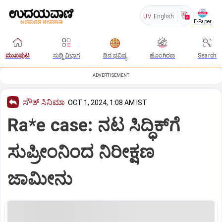
UV
English
E-Paper
ಮುಖಪುಟ
ಸುದ್ದಿ ವಿಭಾಗ
ದಿನ ಭವಿಷ್ಯ
ಹೊಂಗಿರಣ
Search
ADVERTISEMENT
ಸೌತ್‌ ಸಿನಿಮಾ
OCT 1, 2024, 1:08 AM IST
Ra*e case: ನಟ ಸಿದ್ಧಿಕ್‌ಗೆ
ಸುಪ್ರೀಂನಿಂದ ನಿರೀಕ್ಷಣ
ಜಾಮೀನು