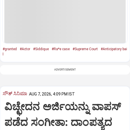
#granted
#Actor
#Siddique
#Ra*e case
#Supreme Court
#Anticipatory bai
l
ADVERTISEMENT
ಸೌತ್‌ ಸಿನಿಮಾ
AUG 7, 2026, 4:09 PM IST
ವಿಚ್ಛೇದನ ಅರ್ಜಿಯನ್ನು ವಾಪಸ್‌
ಪಡೆದ ಸಂಗೀತಾ: ದಾಂಪತ್ಯದ