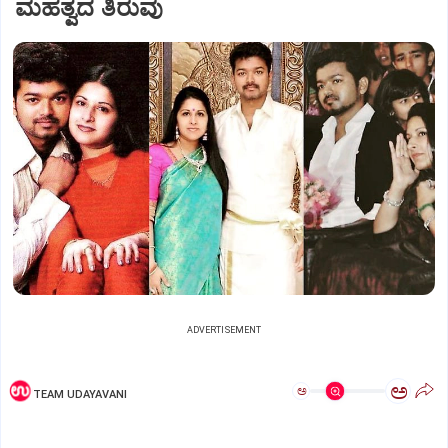
ಮಹತ್ವದ ತಿರುವು
ADVERTISEMENT
ಅ
ಅ
TEAM UDAYAVANI