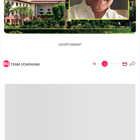
ADVERTISEMENT
ಅ
ಅ
TEAM UDAYAVANI