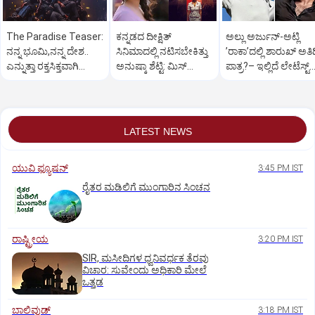
The Paradise Teaser:
ಕನ್ನಡದ ದೀಕ್ಷಿತ್‌
ಅಲ್ಲು ಅರ್ಜುನ್‌-ಅಟ್ಲಿ
ನನ್ನ ಭೂಮಿ,ನನ್ನ ದೇಶ..
ಸಿನಿಮಾದಲ್ಲಿ ನಟಿಸಬೇಕಿತ್ತು
ʼರಾಕಾʼದಲ್ಲಿ ಶಾರುಖ್‌ ಅತಿ
ಎನ್ನುತ್ತಾ ರಕ್ತಸಿಕ್ತವಾಗಿ
ಅನುಷ್ಕಾ ಶೆಟ್ಟಿ: ಮಿಸ್‌
ಪಾತ್ರ?– ಇಲ್ಲಿದೆ ಲೇಟೆಸ್ಟ್‌
ಅಬ್ಬರಿಸಿದ ನಾನಿ
ಆಗಿದ್ದೇಗೆ?
ಅಪ್ಡೇಟ್
LATEST NEWS
ಯುವಿ ಫ್ಯೂಷನ್
3:45 PM IST
ರೈತರ ಮಡಿಲಿಗೆ ಮುಂಗಾರಿನ ಸಿಂಚನ
ರಾಷ್ಟ್ರೀಯ
3:20 PM IST
SIR, ಮಸೀದಿಗಳ ಧ್ವನಿವರ್ಧಕ ತೆರವು
ವಿಚಾರ: ಸುವೇಂದು ಅಧಿಕಾರಿ ಮೇಲೆ
ಒತ್ತಡ
ಬಾಲಿವುಡ್‌
3:18 PM IST