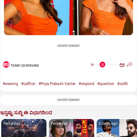
ADVERTISEMENT
ಅ
ಅ
TEAM UDAYAVANI
#wearing
#saffron
#Priya Prakash Varrier
#respond
#question
#outfit
ADVERTISEMENT
ಇನ್ನಷ್ಟು ಸುದ್ದಿ ಈ ವಿಭಾಗದಿಂದ
Yesterday
Yesterday
2 days ago