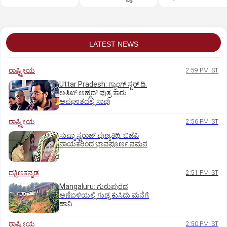
ಶಿವಸೇನೆ(ಯುಬಿಟಿ)
ಸಿಟ್ಟು?
LATEST NEWS
ರಾಷ್ಟ್ರೀಯ
2:59 PM IST
Uttar Pradesh: ಗ್ಯಾಂಗ್ ಸ್ಟರ್‌ ದಿ.
ಅತಿಖ್ ಅಹ್ಮದ್ ಪುತ್ರ ಕಾರು
ಅಪಘಾತದಲ್ಲಿ ಸಾವು
ರಾಷ್ಟ್ರೀಯ
2:56 PM IST
ಸುಷ್ಮಾ ಸ್ವರಾಜ್ ಪುಣ್ಯತಿಥಿ: ಬಿಜೆಪಿ
ನಾಯಕರಿಂದ ಭಾವಪೂರ್ಣ ನಮನ
ದಕ್ಷಿಣಕನ್ನಡ
2:51 PM IST
Mangaluru: ಗುರುಪುರದ
ಅಣೆಬಳಿಯಲ್ಲಿ ಗುಡ್ಡ ಕುಸಿದು ಮನೆಗೆ
ಹಾನಿ
ರಾಷ್ಟ್ರೀಯ
2:50 PM IST