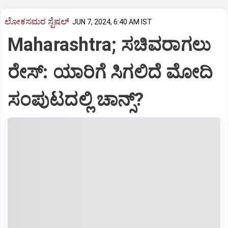
ಲೋಕಸಮರ ಸ್ಪೆಷಲ್‌
JUN 7, 2024, 6:40 AM IST
Maharashtra; ಸಚಿವರಾಗಲು
ರೇಸ್‌: ಯಾರಿಗೆ ಸಿಗಲಿದೆ ಮೋದಿ
ಸಂಪುಟದಲ್ಲಿ ಚಾನ್ಸ್‌?