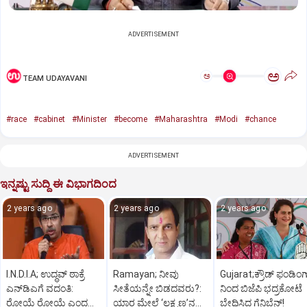
ADVERTISEMENT
ಅ
ಅ
TEAM UDAYAVANI
#race
#cabinet
#Minister
#become
#Maharashtra
#Modi
#chance
ADVERTISEMENT
ಇನ್ನಷ್ಟು ಸುದ್ದಿ ಈ ವಿಭಾಗದಿಂದ
2 years ago
2 years ago
2 years ago
I.N.D.I.A; ಉದ್ಧವ್‌ ಠಾಕ್ರೆ
Ramayan; ನೀವು
Gujarat;ಕ್ರೌಡ್‌ ಫಂಡಿಂಗ
ಎನ್‌ಡಿಎಗೆ ವದಂತಿ:
ಸೀತೆಯನ್ನೇ ಬಿಡದವರು?:
ನಿಂದ ಬಿಜೆಪಿ ಭದ್ರಕೋಟೆ
ರೋಯೆ ರೋಯೆ ಎಂದ
ಯಾರ ಮೇಲೆ ‘ಲಕ್ಷ್ಮಣ’ನ
ಬೇಧಿಸಿದ ಗೆನಿಬೆನ್‌!