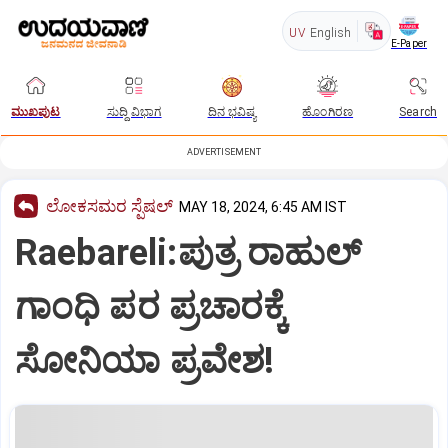
UV
English
E-Paper
ಮುಖಪುಟ
ಸುದ್ದಿ ವಿಭಾಗ
ದಿನ ಭವಿಷ್ಯ
ಹೊಂಗಿರಣ
Search
ADVERTISEMENT
ಲೋಕಸಮರ ಸ್ಪೆಷಲ್‌
MAY 18, 2024, 6:45 AM IST
Raebareli:ಪುತ್ರ ರಾಹುಲ್‌
ಗಾಂಧಿ ಪರ ಪ್ರಚಾರಕ್ಕೆ
ಸೋನಿಯಾ ಪ್ರವೇಶ!