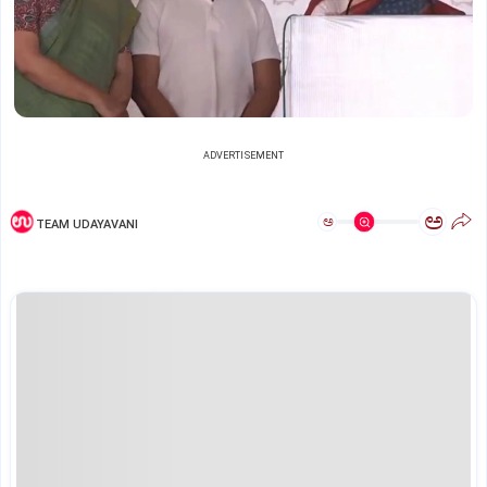
ADVERTISEMENT
ಅ
ಅ
TEAM UDAYAVANI