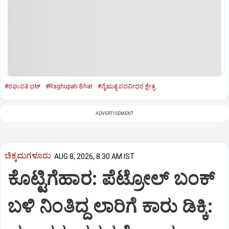
#ರಘುಪತಿ ಭಟ್‌
#Raghupati Bhat
#ನೈಋತ್ಯ ಪದವೀಧರ ಕ್ಷೇತ್ರ
ADVERTISEMENT
ಚಿಕ್ಕಮಗಳೂರು
AUG 8, 2026, 8:30 AM IST
ಕೊಟ್ಟಿಗೆಹಾರ: ಪೆಟ್ರೋಲ್ ಬಂಕ್
ಬಳಿ ನಿಂತಿದ್ದ ಲಾರಿಗೆ ಕಾರು ಡಿಕ್ಕಿ: