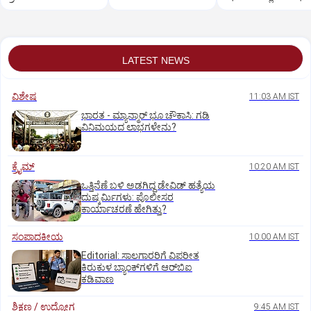
LATEST NEWS
ವಿಶೇಷ
11:03 AM IST
ಭಾರತ -‌ ಮ್ಯಾನ್ಮಾರ್ ಭೂ ಚೌಕಾಸಿ: ಗಡಿ
ವಿನಿಮಯದ ಲಾಭಗಳೇನು?
ಕ್ರೈಮ್
10:20 AM IST
ಒತ್ತಿನೆಣೆ ಬಳಿ ಅಡಗಿದ್ದ ಡೇವಿಡ್‌ ಹತ್ಯೆಯ
ದುಷ್ಕರ್ಮಿಗಳು: ಪೊಲೀಸರ
ಕಾರ್ಯಾಚರಣೆ ಹೇಗಿತ್ತು?
ಸಂಪಾದಕೀಯ
10:00 AM IST
Editorial: ಸಾಲಗಾರರಿಗೆ ವಿಪರೀತ
ಕಿರುಕುಳ ಬ್ಯಾಂಕ್‌ಗಳಿಗೆ ಆರ್‌ಬಿಐ
ಕಡಿವಾಣ
ಶಿಕ್ಷಣ / ಉದ್ಯೋಗ
9:45 AM IST