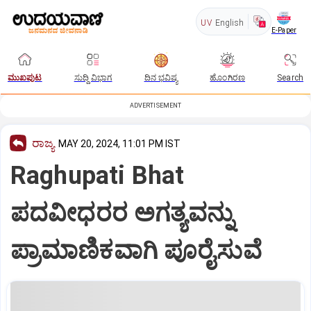
UV
English
E-Paper
ಮುಖಪುಟ
ಸುದ್ದಿ ವಿಭಾಗ
ದಿನ ಭವಿಷ್ಯ
ಹೊಂಗಿರಣ
Search
ADVERTISEMENT
ರಾಜ್ಯ
MAY 20, 2024, 11:01 PM IST
Raghupati Bhat
ಪದವೀಧರರ ಅಗತ್ಯವನ್ನು
ಪ್ರಾಮಾಣಿಕವಾಗಿ ಪೂರೈಸುವೆ