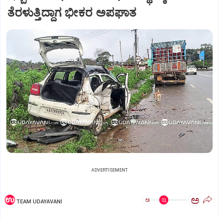
ತೆರಳುತ್ತಿದ್ದಾಗ ಭೀಕರ ಅಪಘಾತ
ADVERTISEMENT
ಅ
ಅ
TEAM UDAYAVANI