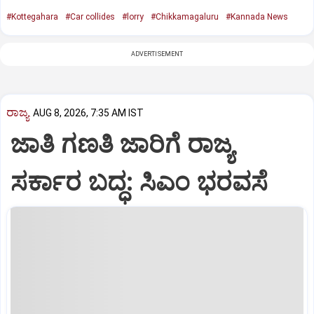
#Kottegahara
#Car collides
#lorry
#Chikkamagaluru
#Kannada News
ADVERTISEMENT
ರಾಜ್ಯ
AUG 8, 2026, 7:35 AM IST
ಜಾತಿ ಗಣತಿ ಜಾರಿಗೆ ರಾಜ್ಯ
ಸರ್ಕಾರ ಬದ್ಧ: ಸಿಎಂ ಭರವಸೆ