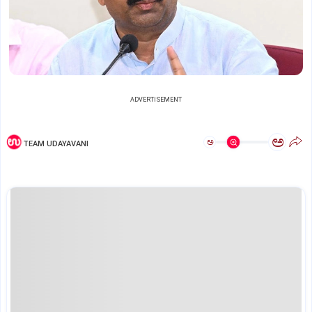
ADVERTISEMENT
ಅ
ಅ
TEAM UDAYAVANI