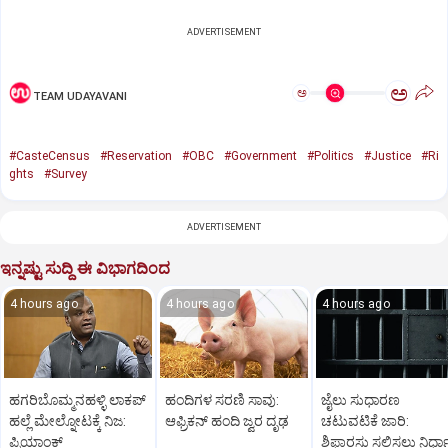
ADVERTISEMENT
ಅ
ಅ
TEAM UDAYAVANI
#CasteCensus
#Reservation
#OBC
#Government
#Politics
#Justice
#Ri
ghts
#Survey
ADVERTISEMENT
ಇನ್ನಷ್ಟು ಸುದ್ದಿ ಈ ವಿಭಾಗದಿಂದ
4 hours ago
4 hours ago
4 hours ago
ಹಗರಿಬೊಮ್ಮನಹಳ್ಳಿ ಲಾಕಪ್‌
ಹಂದಿಗಳ ಸರಣಿ ಸಾವು:
ಜೈಲು ಸುಧಾರಣ
ಹಲ್ಲೆ ಮೇಲ್ನೋಟಕ್ಕೆ ನಿಜ:
ಆಫ್ರಿಕನ್‌ ಹಂದಿ ಜ್ವರ ದೃಢ
ಚಟುವಟಿಕೆ ಜಾರಿ:
ಪ್ರಿಯಾಂಕ್‌
ಶಿಫಾರಸು ಸಲ್ಲಿಸಲು ನಿರ್ಧ