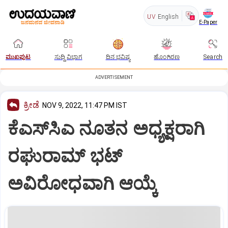
UV
English
E-Paper
ಮುಖಪುಟ
ಸುದ್ದಿ ವಿಭಾಗ
ದಿನ ಭವಿಷ್ಯ
ಹೊಂಗಿರಣ
Search
ADVERTISEMENT
ಕ್ರೀಡೆ
NOV 9, 2022, 11:47 PM IST
ಕೆಎಸ್‌ಸಿಎ ನೂತನ ಅಧ್ಯಕ್ಷರಾಗಿ
ರಘುರಾಮ್ ಭಟ್
ಅವಿರೋಧವಾಗಿ ಆಯ್ಕೆ