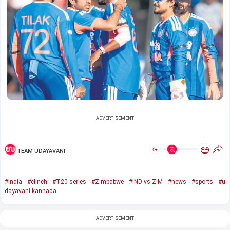
ADVERTISEMENT
ಅ
ಅ
TEAM UDAYAVANI
#India
#clinch
#T20 series
#Zimbabwe
#IND vs ZIM
#news
#sports
#u
dayavani kannada
ADVERTISEMENT