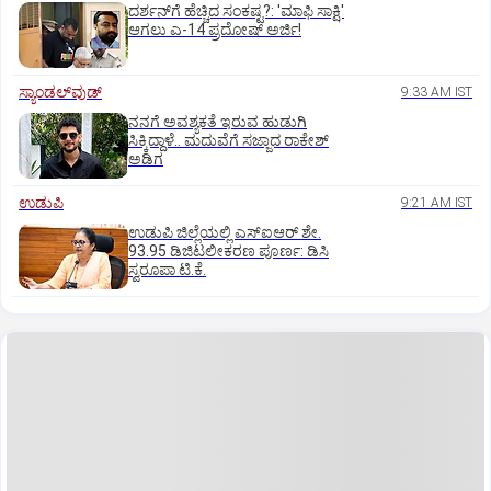
ದರ್ಶನ್‌ಗೆ ಹೆಚ್ಚಿದ ಸಂಕಷ್ಟ?: 'ಮಾಫಿ ಸಾಕ್ಷಿ'
ಆಗಲು ಎ-14 ಪ್ರದೋಷ್ ಅರ್ಜಿ!
ಸ್ಯಾಂಡಲ್‌ವುಡ್‌
9:33 AM IST
ನನಗೆ ಅವಶ್ಯಕತೆ ಇರುವ ಹುಡುಗಿ
ಸಿಕ್ಕಿದ್ದಾಳೆ.. ಮದುವೆಗೆ ಸಜ್ಜಾದ ರಾಕೇಶ್
ಅಡಿಗ
ಉಡುಪಿ
9:21 AM IST
ಉಡುಪಿ ಜಿಲ್ಲೆಯಲ್ಲಿ ಎಸ್‌ಐಆರ್‌ ಶೇ.
93.95 ಡಿಜಿಟಲೀಕರಣ ಪೂರ್ಣ: ಡಿಸಿ
ಸ್ವರೂಪಾ ಟಿ.ಕೆ.