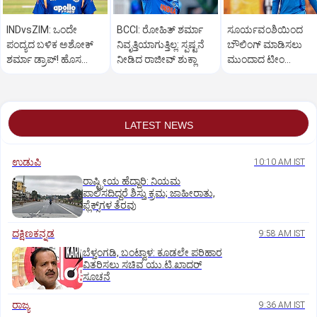
INDvsZIM: ಒಂದೇ
BCCI: ರೋಹಿತ್‌ ಶರ್ಮಾ
ಸೂರ್ಯವಂಶಿಯಿಂದ
ಪಂದ್ಯದ ಬಳಿಕ ಅಶೋಕ್‌
ನಿವೃತ್ತಿಯಾಗುತ್ತಿಲ್ಲ: ಸ್ಪಷ್ಟನೆ
ಬೌಲಿಂಗ್ ಮಾಡಿಸಲು
ಶರ್ಮಾ ಡ್ರಾಪ್!‌ ಹೊಸ
ನೀಡಿದ ರಾಜೀವ್‌ ಶುಕ್ಲಾ
ಮುಂದಾದ ಟೀಂ
ಬೌಲರ್ ಪಾದಾರ್ಪಣೆ
ಇಂಡಿಯಾ: ಕೋಚ್‌
ಹೇಳಿದ್ದೇನು?
LATEST NEWS
ಉಡುಪಿ
10:10 AM IST
ರಾಷ್ಟ್ರೀಯ ಹೆದ್ದಾರಿ: ನಿಯಮ
ಪಾಲಿಸದಿದ್ದರೆ ಶಿಸ್ತು ಕ್ರಮ; ಜಾಹೀರಾತು,
ಫ್ಲೆಕ್ಸ್‌ಗಳ ತೆರವು
ದಕ್ಷಿಣಕನ್ನಡ
9:58 AM IST
ಬೆಳ್ತಂಗಡಿ, ಬಂಟ್ವಾಳ: ಕೂಡಲೇ ಪರಿಹಾರ
ವಿತರಿಸಲು ಸಚಿವ ಯು.ಟಿ.ಖಾದರ್‌
ಸೂಚನೆ
ರಾಜ್ಯ
9:36 AM IST