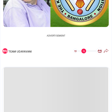
ADVERTISEMENT
ಅ
ಅ
TEAM UDAYAVANI