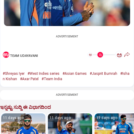
ADVERTISEMENT
ಅ
ಅ
TEAM UDAYAVANI
#Shreyas Iyer
#West Indies series
#Asian Games
#Jasprit Bumrah
#Isha
n Kishan
#Axar Patel
#Team India
ADVERTISEMENT
ಇನ್ನಷ್ಟು ಸುದ್ದಿ ಈ ವಿಭಾಗದಿಂದ
11 days ago
11 days ago
11 days ago