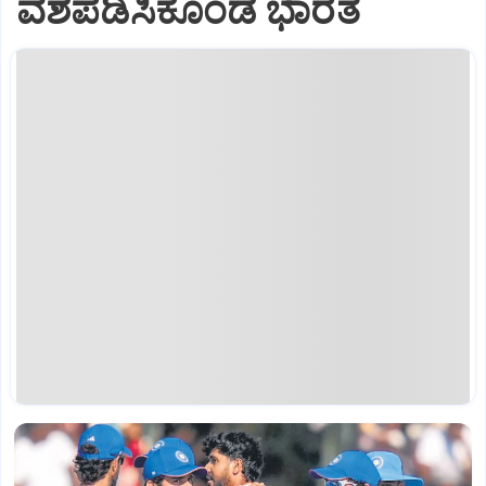
ವಶಪಡಿಸಿಕೊಂಡ ಭಾರತ