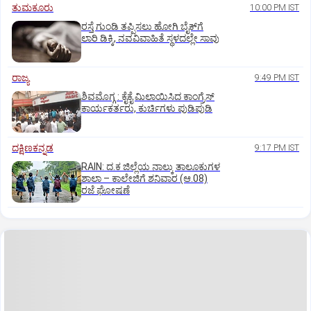
ತುಮಕೂರು
10:00 PM IST
ರಸ್ತೆ ಗುಂಡಿ ತಪ್ಪಿಸಲು ಹೋಗಿ ಬೈಕ್‌ಗೆ
ಲಾರಿ ಡಿಕ್ಕಿ, ನವವಿವಾಹಿತೆ ಸ್ಥಳದಲ್ಲೇ ಸಾವು
ರಾಜ್ಯ
9:49 PM IST
ಶಿವಮೊಗ್ಗ : ಕೈಕೈ ಮಿಲಾಯಿಸಿದ ಕಾಂಗ್ರೆಸ್
ಕಾರ್ಯಕರ್ತರು, ಕುರ್ಚಿಗಳು ಪುಡಿಪುಡಿ
ದಕ್ಷಿಣಕನ್ನಡ
9:17 PM IST
RAIN: ದ.ಕ ಜಿಲ್ಲೆಯ ನಾಲ್ಕು ತಾಲೂಕುಗಳ
ಶಾಲಾ – ಕಾಲೇಜಿಗೆ ಶನಿವಾರ (ಆ.08)
ರಜೆ ಘೋಷಣೆ