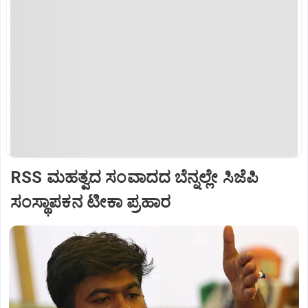
RSS ಮಹತ್ವದ ಸಂವಾದದ ಬೆನ್ನಲ್ಲೇ ಸಿಜೆಪಿ
ಸಂಸ್ಥಾಪಕನ ಟೀಕಾ ಪ್ರಹಾರ