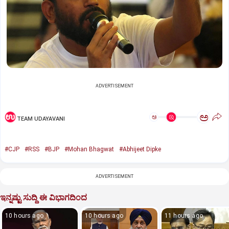
ADVERTISEMENT
ಅ
ಅ
TEAM UDAYAVANI
#CJP
#RSS
#BJP
#Mohan Bhagwat
#Abhijeet Dipke
ADVERTISEMENT
ಇನ್ನಷ್ಟು ಸುದ್ದಿ ಈ ವಿಭಾಗದಿಂದ
10 hours ago
10 hours ago
11 hours ago