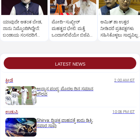
ಯಾವುದೇ ಆತಂಕ ಬೇಡ,
ಮೋದಿ–ಸುಖ್ಬೀರ್
ಅಮಿತ್ ಶಾ ಉತ್ತರ
ನಾನು ನಿಮ್ಮೊಂದಿಗಿದ್ದೇನೆ:
ಮಹತ್ವದ ಭೇಟಿ: ಮತ್ತೆ
ನೀಡಿದರೆ ಪ್ರತಿಪಕ್ಷಗಳು
ಬಂಡಾಯ ಸಂಸದರಿಗೆ
ಒಂದಾಗಲಿವೆಯೇ ಬಿಜೆಪಿ–
ಸಹಿಸಿಕೊಳ್ಳಲು ಸಾಧ್ಯವಿಲ್ಲ:
ಪ್ರಧಾನಿ ಮೋದಿ ಅಭಯ
ಶಿರೋಮಣಿ ಅಕಾಲಿ ದಳ?
ರಿಜಿಜು
LATEST NEWS
ಕ್ರೀಡೆ
2:00 AM IST
ಅಭ್ಯಾಸ ಪಂದ್ಯ: ಮೊದಲ ದಿನ ಸಮಾನ
ಗೌರವ
ಉಡುಪಿ
10:08 PM IST
Shirva: ದ್ವಿಚಕ್ರ ವಾಹನಕ್ಕೆ ಕಾರು ಢಿಕ್ಕಿ;
ಸವಾರ ಸಾವು