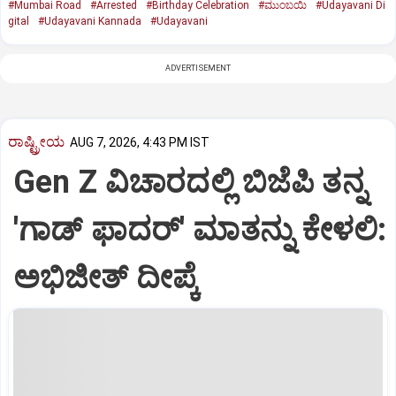
#Mumbai Road
#Arrested
#Birthday Celebration
#ಮುಂಬಯಿ
#Udayavani Di
gital
#Udayavani Kannada
#Udayavani
ADVERTISEMENT
ರಾಷ್ಟ್ರೀಯ
AUG 7, 2026, 4:43 PM IST
Gen Z ವಿಚಾರದಲ್ಲಿ ಬಿಜೆಪಿ ತನ್ನ
'ಗಾಡ್ ಫಾದರ್' ಮಾತನ್ನು ಕೇಳಲಿ:
ಅಭಿಜೀತ್ ದೀಪ್ಕೆ