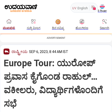
UV
English
E-Paper
ಮುಖಪುಟ
ಸುದ್ದಿ ವಿಭಾಗ
ದಿನ ಭವಿಷ್ಯ
ಹೊಂಗಿರಣ
Search
ADVERTISEMENT
ರಾಷ್ಟ್ರೀಯ
SEP 6, 2023, 8:44 AM IST
Europe Tour: ಯುರೋಪ್
ಪ್ರವಾಸ ಕೈಗೊಂಡ ರಾಹುಲ್…
ವಕೀಲರು, ವಿದ್ಯಾರ್ಥಿಗಳೊಂದಿಗೆ
ಸಭೆ