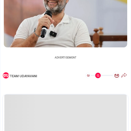
ADVERTISEMENT
ಅ
ಅ
TEAM UDAYAVANI