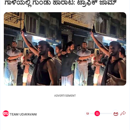
ಗಾಳಿಯಲ್ಲಿ ಗುಂಡು ಹಾರಾಟ: ಟ್ರಾಫಿಕ್‌ ಜಾಮ್
ADVERTISEMENT
ಅ
ಅ
TEAM UDAYAVANI