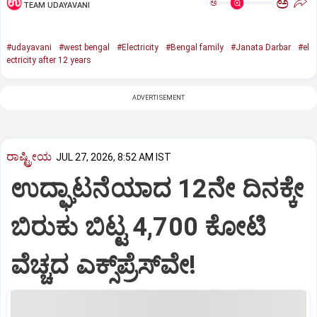
ಅ
ಅ
TEAM UDAYAVANI
#udayavani
#west bengal
#Electricity
#Bengal family
#Janata Darbar
#el
ectricity after 12 years
ADVERTISEMENT
ರಾಷ್ಟ್ರೀಯ
JUL 27, 2026, 8:52 AM IST
ಉದ್ಘಾಟನೆಯಾದ 12ನೇ ದಿನಕ್ಕೇ
ಬಿರುಕು ಬಿಟ್ಟ 4,700 ಕೋಟಿ
ವೆಚ್ಚದ ಎಕ್ಸ್‌ಪ್ರೆಸ್‌ವೇ!