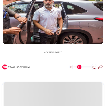
ADVERTISEMENT
ಅ
ಅ
TEAM UDAYAVANI