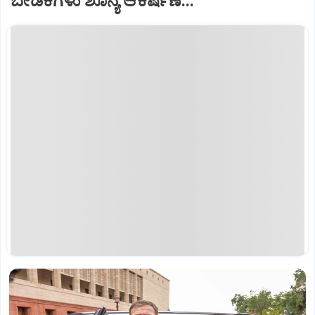
ಬೇಡಿಕೆಗಳು ಶೂನ್ಯ ಆಕರ್ಷಣೆ...