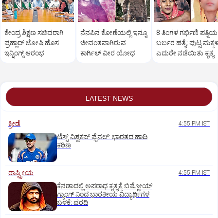
ಕೇಂದ್ರ ಶಿಕ್ಷಣ ಸಚಿವರಾಗಿ
ನೆನಪಿನ ಕೋಣೆಯಲ್ಲಿ ಇನ್ನೂ
8 ತಿಂಗಳ ಗರ್ಭಿಣಿ ಪತ್ನಿಯ
ಪ್ರಹ್ಲಾದ್‌ ಜೋಷಿ ಹೊಸ
ಜೀವಂತವಾಗಿರುವ
ಬರ್ಬರ ಹತ್ಯೆ; ಪುಟ್ಟ ಮಕ್ಕ
ಇನ್ನಿಂಗ್ಸ್‌ ಆರಂಭ
ಕಾರ್ಗಿಲ್ ವೀರ ಯೋಧ
ಎದುರೇ ನಡೆಯಿತು ಕೃತ್ಯ
LATEST NEWS
ಕ್ರೀಡೆ
4:55 PM IST
ಟೆಸ್ಟ್ ವಿಶ್ವಕಪ್‌ ಫೈನಲ್‌: ಭಾರತದ ಹಾದಿ
ಕಠಿಣ
ರಾಷ್ಟ್ರೀಯ
4:55 PM IST
ಕೆನಡಾದಲ್ಲಿ ಅಪರಾಧ ಕೃತ್ಯಕ್ಕೆ ಬಿಷ್ಣೋಯ್
ಗ್ಯಾಂಗ್ ನಿಂದ ಭಾರತೀಯ ವಿದ್ಯಾರ್ಥಿಗಳ
ಬಳಕೆ: ವರದಿ