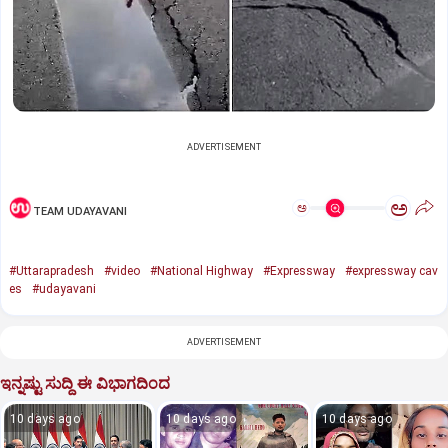
ADVERTISEMENT
ಅ
ಅ
TEAM UDAYAVANI
#Uttarapradesh
#video
#National Highway
#Expressway
#expressway cav
es
#udayavani
ADVERTISEMENT
ಇನ್ನಷ್ಟು ಸುದ್ದಿ ಈ ವಿಭಾಗದಿಂದ
10 days ago
10 days ago
10 days ago