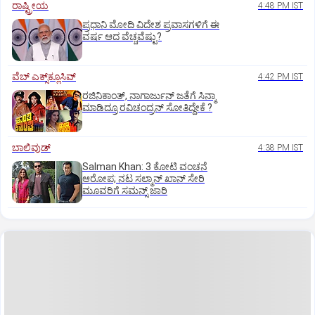
ರಾಷ್ಟ್ರೀಯ
4:48 PM IST
ಪ್ರಧಾನಿ ಮೋದಿ ವಿದೇಶ ಪ್ರವಾಸಗಳಿಗೆ ಈ
ವರ್ಷ ಆದ ವೆಚ್ಚವೆಷ್ಟು?
ವೆಬ್ ಎಕ್ಸ್‌ಕ್ಲೂಸಿವ್
4:42 PM IST
ರಜಿನಿಕಾಂತ್‌, ನಾಗಾರ್ಜುನ್‌ ಜತೆಗೆ ಸಿನ್ಮಾ
ಮಾಡಿದ್ರೂ ರವಿಚಂದ್ರನ್ ಸೋತಿದ್ದೇಕೆ ?‌
ಬಾಲಿವುಡ್‌
4:38 PM IST
Salman Khan: 3 ಕೋಟಿ ವಂಚನೆ
ಆರೋಪ; ನಟ ಸಲ್ಮಾನ್‌ ಖಾನ್‌ ಸೇರಿ
ಮೂವರಿಗೆ ಸಮನ್ಸ್‌ ಜಾರಿ