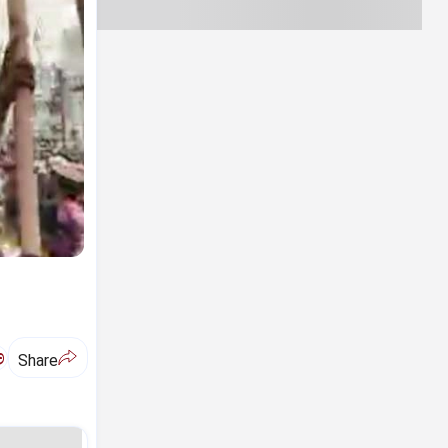
ಅ
Share