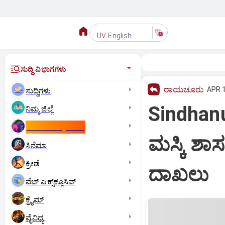
English
UV
ಸುದ್ದಿ ವಿಭಾಗಗಳು
ರಾಯಚೂರು
APR 1
ಸುದ್ದಿಗಳು
Sindhan
ನಿಮ್ಮ ಜಿಲ್ಲೆ
ಕಾಮನ್‌ ವೆಲ್ತ್‌ ಗೇಮ್ಸ್‌
ಮಸ್ಕಿ ಶಾ
ಸಿನೆಮಾ
ಕ್ರೀಡೆ
ದಾಖಲು
ವೆಬ್ ಎಕ್ಸ್‌ಕ್ಲೂಸಿವ್
ಕ್ರೈಮ್
ವೈವಿಧ್ಯ