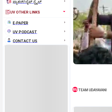
ಫ್ಯಾಶನ್/ಲೈಫ್‌ ಸ್ಟೈಲ್
UV OTHER LINKS
E-PAPER
UV PODCAST
CONTACT US
TEAM UDAYAVANI