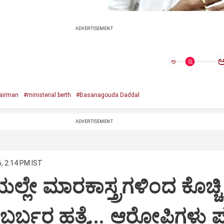
ADVERTISEMENT
ಅ
airman
#ministerial berth
#Basanagouda Daddal
ADVERTISEMENT
, 2:14 PM IST
ಯಲ್ಲೇ ಮಾರಕಾಸ್ತ್ರಗಳಿಂದ ಕೊಚ್ಚಿ
ರ್ಬರ ಹತ್ಯೆ... ಆರೋಪಿಗಳು ಪ