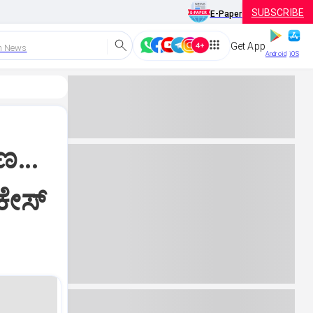
SUBSCRIBE
E-Paper
Get App
h News
Android
iOS
ರಣ…
ಕೇಸ್