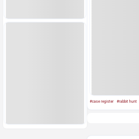
#case register
#rabbit hunt