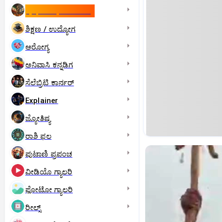
ಇಸ್ರೇಲ್- ಇರಾನ್‌ ಯುದ್ಧ
ಶಿಕ್ಷಣ / ಉದ್ಯೋಗ
ಆರೋಗ್ಯ
ಅನಿವಾಸಿ ಕನ್ನಡಿಗ
ಸೆಲೆಬ್ರಿಟಿ ಕಾರ್ನರ್‌
Explainer
ಜ್ಯೋತಿಷ್ಯ
ರಾಶಿ ಫಲ
ಪುಟಾಣಿ ಪ್ರಪಂಚ
ವೀಡಿಯೊ ಗ್ಯಾಲರಿ
ಫೋಟೋ ಗ್ಯಾಲರಿ
ರೀಲ್ಸ್