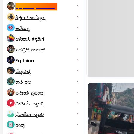
ಇಸ್ರೇಲ್- ಇರಾನ್‌ ಯುದ್ಧ
ಶಿಕ್ಷಣ / ಉದ್ಯೋಗ
ಆರೋಗ್ಯ
ಅನಿವಾಸಿ ಕನ್ನಡಿಗ
ಸೆಲೆಬ್ರಿಟಿ ಕಾರ್ನರ್‌
Explainer
ಜ್ಯೋತಿಷ್ಯ
ರಾಶಿ ಫಲ
ಪುಟಾಣಿ ಪ್ರಪಂಚ
ವೀಡಿಯೊ ಗ್ಯಾಲರಿ
ಫೋಟೋ ಗ್ಯಾಲರಿ
ರೀಲ್ಸ್