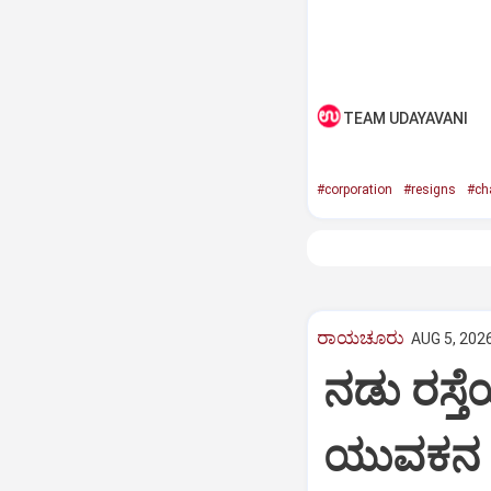
TEAM UDAYAVANI
#corporation
#resigns
#ch
ರಾಯಚೂರು
AUG 5, 2026
ನಡು ರಸ್ತೆ
ಯುವಕನ ಬ