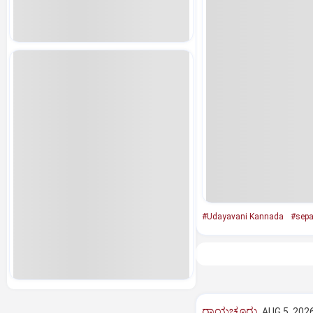
#Udayavani Kannada
#sepa
ರಾಯಚೂರು
AUG 5, 2026