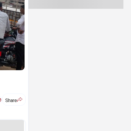
ಅ
Share