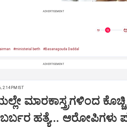
ADVERTISEMENT
ಅ
airman
#ministerial berth
#Basanagouda Daddal
ADVERTISEMENT
, 2:14 PM IST
ಯಲ್ಲೇ ಮಾರಕಾಸ್ತ್ರಗಳಿಂದ ಕೊಚ್ಚಿ
ರ್ಬರ ಹತ್ಯೆ... ಆರೋಪಿಗಳು ಪ