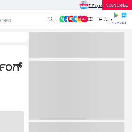
SUBSCRIBE
E-Paper
Get App
h News
Android
iOS
ಿಂಗ್‌