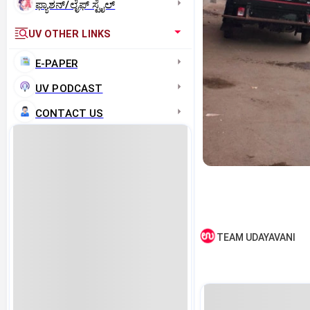
ಫ್ಯಾಶನ್/ಲೈಫ್‌ ಸ್ಟೈಲ್
UV OTHER LINKS
E-PAPER
UV PODCAST
CONTACT US
TEAM UDAYAVANI