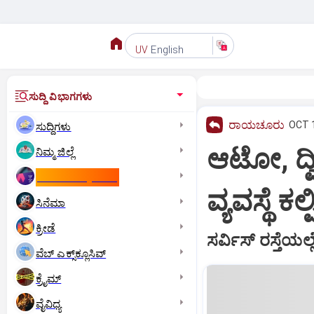
English
UV
ಸುದ್ದಿ ವಿಭಾಗಗಳು
ರಾಯಚೂರು
OCT 1
ಸುದ್ದಿಗಳು
ಆಟೋ, ದ್ವಿ
ನಿಮ್ಮ ಜಿಲ್ಲೆ
ಕಾಮನ್‌ ವೆಲ್ತ್‌ ಗೇಮ್ಸ್‌
ವ್ಯವಸ್ಥೆ 
ಸಿನೆಮಾ
ಕ್ರೀಡೆ
ಸರ್ವಿಸ್‌ ರಸ್ತೆ
ವೆಬ್ ಎಕ್ಸ್‌ಕ್ಲೂಸಿವ್
ಕ್ರೈಮ್
ವೈವಿಧ್ಯ