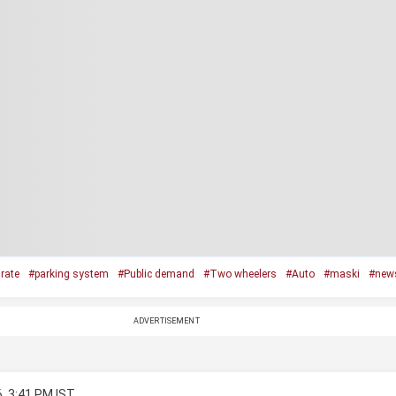
rate
#parking system
#Public demand
#Two wheelers
#Auto
#maski
#new
ADVERTISEMENT
, 3:41 PM IST