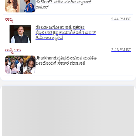
ಡೇಟಿಂಗ್?:‌ ಮೌನ ಮುರಿದ ಮೃಣಾಲ್‌
ಠಾಕೂರ್
ರಾಜ್ಯ
2:44 PM IST
ಡೇವಿಡ್ ಡಿಸೋಜಾ ಹತ್ಯೆ ಪ್ರಕರಣ:
ಪೊಲೀಸರ ಕ್ಷಿಪ್ರ ಕಾರ್ಯಾಚರಣೆಗೆ ಐವನ್
ಡಿಸೋಜಾ ಶ್ಲಾಘನೆ
ರಾಷ್ಟ್ರೀಯ
2:43 PM IST
Jharkhand:ಪ್ರತಿಭಟನಾನಿರತ ಮಹತೊ
ಬಣದೊಂದಿಗೆ ಸರ್ಕಾರ ಮಾತುಕತೆ