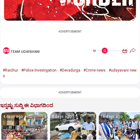
ADVERTISEMENT
ಅ
ಅ
TEAM UDAYAVANI
#Raichur
#Police Investigation
#Devadurga
#Crime news
#udayavani new
s
ADVERTISEMENT
ಇನ್ನಷ್ಟು ಸುದ್ದಿ ಈ ವಿಭಾಗದಿಂದ
4 days ago
9 days ago
16 days ago