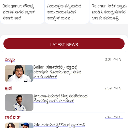
Balaganur: ಸೌಲಭ್ಯ
ನಿಯಂತ್ರಣ ತಪ್ಪಿ ಹಾರಿದ
Raichur: ನೀಟ್ ಅಕ್ರಮ
ವಂಚಿತ ಸಾಗರ ಕ್ಯಾಂಪ್
ಕಾರು:ರಾಯಚೂರಿನ
ಖಂಡಿಸಿ ಕೇಂದ್ರ ಸಚಿವರ
ಸರ್ಕಾರಿ ಶಾಲೆ
ಕಾಂಗ್ರೆಸ್ ಯುವ
ಅಣಕು ಶವಯಾತ್ರೆ
ಮುಖಂಡನಿಗೆ ಗಂಭೀರ
ಗಾಯ
LATEST NEWS
ಬಳ್ಳಾರಿ
3:01 PM IST
Ballari: ಸರ್ಕಾರದಲ್ಲಿ - ಪಕ್ಷದಲ್ಲಿ
ಯಾವುದೇ ಗೊಂದಲ ಇಲ್ಲ..: ಸಚಿವ
ಎಂ.ಬಿ.ಪಾಟೀಲ್
ಕ್ರೀಡೆ
2:59 PM IST
ಶ್ರೀಲಂಕಾ ವಿರುದ್ಧದ ಟೆಸ್ಟ್ ಸರಣಿಯಿಂದ
ಹೊರಬಿದ್ದ ಸಾಯಿ ಸುದರ್ಶನ್
ಬಾಲಿವುಡ್‌
2:47 PM IST
24ರ ಹರೆಯದ ಕ್ರಿಕೆಟಿಗ ಜೈಸ್ವಾಲ್‌ ಜತೆ