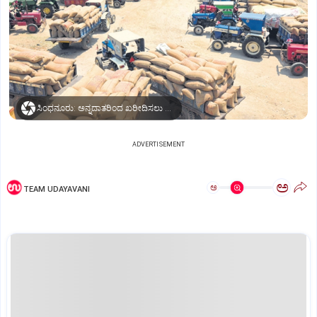
ಸಿಂಧನೂರು: ಅನ್ನದಾತರಿಂದ ಖರೀದಿಸಲು ಬಾಕಿ ಇರುವ ಜೋಳ ತುಂಬಿದ ಟ್ರಾÂಕ್ಟರ್‌ಗಳು.
ADVERTISEMENT
ಅ
ಅ
TEAM UDAYAVANI