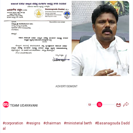
ADVERTISEMENT
ಅ
ಅ
TEAM UDAYAVANI
#corporation
#resigns
#chairman
#ministerial berth
#Basanagouda Dadd
al