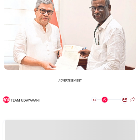
ADVERTISEMENT
ಅ
ಅ
TEAM UDAYAVANI