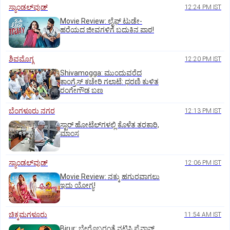
ಸ್ಯಾಂಡಲ್‌ವುಡ್‌
12:24 PM IST
Movie Review: ಲೈಫ್‌ ಟುಡೇ-
ಹರೆಯದ ಜೀವಗಳಿಗೆ ಬದುಕಿನ ಪಾಠ!
ಶಿವಮೊಗ್ಗ
12:20 PM IST
Shivamogga: ಮುಂದುವರೆದ
ಕಾಂಗ್ರೆಸ್ ಕಚೇರಿ ಗಲಾಟೆ: ಧರಣಿ ಕುಳಿತ
ರಂಗೇಗೌಡ ಬಣ
ಬೆಂಗಳೂರು ನಗರ
12:13 PM IST
ಸ್ಟಾರ್‌ ಹೋಟೆಲ್‌ಗ‌ಳಲ್ಲಿ ಕೊಳೆತ ತರಕಾರಿ,
ಮಾಂಸ
ಸ್ಯಾಂಡಲ್‌ವುಡ್‌
12:06 PM IST
Movie Review: ನಕ್ಕು ಹಗುರವಾಗಲು
ಇದು ಯೋಗ್ಯ!
ಚಿಕ್ಕಮಗಳೂರು
11:54 AM IST
Birur: ಬೇರೊಬ್ಬರಂತೆ ನಟಿಸಿ ಫೈನಾನ್ಸ್