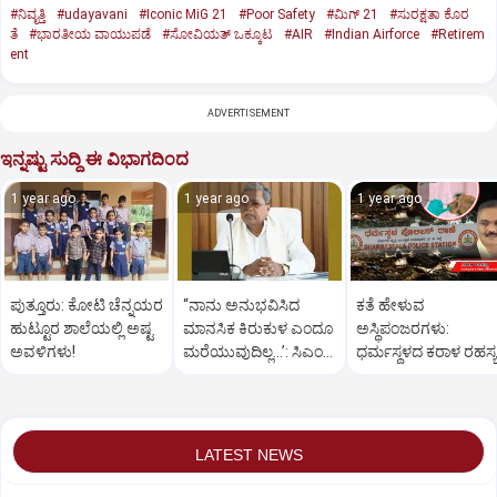
#ನಿವೃತ್ತಿ
#udayavani
#Iconic MiG 21
#Poor Safety
#ಮಿಗ್‌ 21
#ಸುರಕ್ಷತಾ ಕೊರ
ತೆ
#ಭಾರತೀಯ ವಾಯುಪಡೆ
#ಸೋವಿಯತ್‌ ಒಕ್ಕೂಟ
#AIR
#Indian Airforce
#Retirem
ent
ADVERTISEMENT
ಇನ್ನಷ್ಟು ಸುದ್ದಿ ಈ ವಿಭಾಗದಿಂದ
1 year ago
1 year ago
1 year ago
ಪುತ್ತೂರು: ಕೋಟಿ ಚೆನ್ನಯರ
“ನಾನು ಅನುಭವಿಸಿದ
ಕತೆ ಹೇಳುವ
ಹುಟ್ಟೂರ ಶಾಲೆಯಲ್ಲಿ ಅಷ್ಟ
ಮಾನಸಿಕ ಕಿರುಕುಳ ಎಂದೂ
ಅಸ್ಥಿಪಂಜರಗಳು:
ಅವಳಿಗಳು!
ಮರೆಯುವುದಿಲ್ಲ…’: ಸಿಎಂ
ಧರ್ಮಸ್ಥಳದ‌ ಕರಾಳ ರಹಸ್ಯ
ಸಿದ್ದರಾಮಯ್ಯ
ತೆರೆದಿಡಲಿದೆಯೇ ಡಿಎನ್
ಪರೀಕ್ಷೆ?
LATEST NEWS