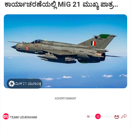
ಕಾರ್ಯಾಚರಣೆಯಲ್ಲಿ MiG 21 ಮುಖ್ಯ ಪಾತ್ರ...
ಮಿಗ್‌ 21 ಯುಗಾಂತ್ಯ
ADVERTISEMENT
ಅ
ಅ
TEAM UDAYAVANI