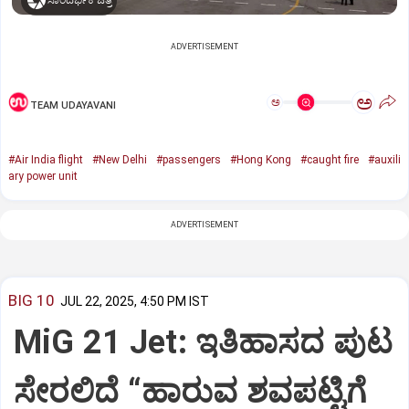
ಸಾಂದರ್ಭಿಕ ಚಿತ್ರ
ADVERTISEMENT
ಅ
ಅ
TEAM UDAYAVANI
#Air India flight
#New Delhi
#passengers
#Hong Kong
#caught fire
#auxili
ary power unit
ADVERTISEMENT
BIG 10
JUL 22, 2025, 4:50 PM IST
MiG 21 Jet: ಇತಿಹಾಸದ ಪುಟ
ಸೇರಲಿದೆ “ಹಾರುವ ಶವಪಟ್ಟಿಗೆ