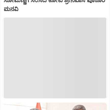
ಸೋಮಣ್ಣಗೆ ಸಂಸದ ಕೋಟ ಶ್ರೀನಿವಾಸ ಪೂಜಾರಿ
ಮನವಿ