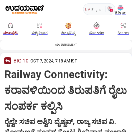
UV
English
E-Paper
ಮುಖಪುಟ
ಸುದ್ದಿ ವಿಭಾಗ
ದಿನ ಭವಿಷ್ಯ
ಹೊಂಗಿರಣ
Search
ADVERTISEMENT
BIG 10
OCT 7, 2024, 7:18 AM IST
Railway Connectivity:
ಕರಾವಳಿಯಿಂದ ತಿರುಪತಿಗೆ ರೈಲು
ಸಂಪರ್ಕ ಕಲ್ಪಿಸಿ
ರೈಲ್ವೇ ಸಚಿವ ಅಶ್ವಿ‌ನಿ ವೈಷ್ಣವ್‌, ರಾಜ್ಯ ಸಚಿವ ವಿ.