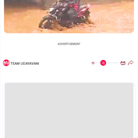
ADVERTISEMENT
ಅ
ಅ
TEAM UDAYAVANI