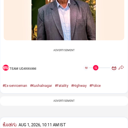
ADVERTISEMENT
ಅ
ಅ
TEAM UDAYAVANI
#Ex-serviceman
#Kushalnagar
#Fatality
#Highway
#Police
ADVERTISEMENT
ಕೊಡಗು
AUG 1, 2026, 10:11 AM IST