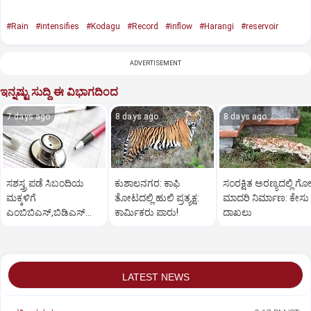
#Rain
#intensifies
#Kodagu
#Record
#inflow
#Harangi
#reservoir
ADVERTISEMENT
ಇನ್ನಷ್ಟು ಸುದ್ದಿ ಈ ವಿಭಾಗದಿಂದ
7 days ago
8 days ago
8 days ago
ಸಶಸ್ತ್ರ ಪಡೆ ಸಿಬಂದಿಯ
ಕುಶಾಲನಗರ: ಕಾಫಿ
ಸಂರಕ್ಷಿತ ಅರಣ್ಯದಲ್ಲಿ ಗೋ
ಮಕ್ಕಳಿಗೆ
ತೋಟದಲ್ಲಿ ಹುಲಿ ಪ್ರತ್ಯಕ್ಷ:
ಮಾದರಿ ನಿರ್ಮಾಣ: ಕೇಸು
ಎಂಬಿಬಿಎಸ್‌,ಬಿಡಿಎಸ್‌
ಕಾರ್ಮಿಕರು ಪಾರು!
ದಾಖಲು
ಸೀಟು: ಅರ್ಜಿ ಆಹ್ವಾನ
LATEST NEWS