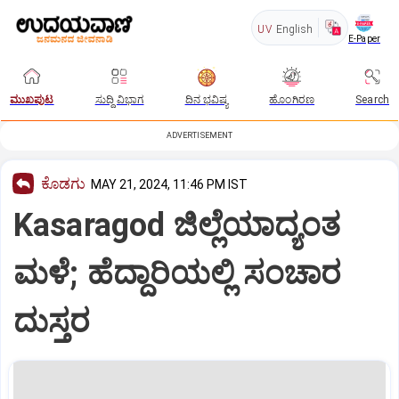
UV
English
E-Paper
ಮುಖಪುಟ
ಸುದ್ದಿ ವಿಭಾಗ
ದಿನ ಭವಿಷ್ಯ
ಹೊಂಗಿರಣ
Search
ADVERTISEMENT
ಕೊಡಗು
MAY 21, 2024, 11:46 PM IST
Kasaragod ಜಿಲ್ಲೆಯಾದ್ಯಂತ
ಮಳೆ; ಹೆದ್ದಾರಿಯಲ್ಲಿ ಸಂಚಾರ
ದುಸ್ತರ