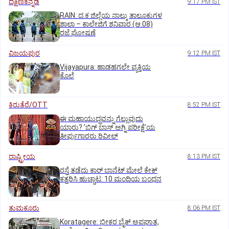
ದಕ್ಷಿಣಕನ್ನಡ
9:17 PM IST
RAIN: ದ.ಕ ಜಿಲ್ಲೆಯ ನಾಲ್ಕು ತಾಲೂಕುಗಳ
ಶಾಲಾ – ಕಾಲೇಜಿಗೆ ಶನಿವಾರ (ಆ.08)
ರಜೆ ಘೋಷಣೆ
ವಿಜಯಪುರ
9:12 PM IST
Vijayapura: ಹಾಡಹಗಲೇ ವ್ಯಕ್ತಿಯ
ಕೊಲೆ
ಕಿರುತೆರೆ/OTT
8:52 PM IST
ಈ ಮಹಾಯುದ್ಧವನ್ನು ಗೆಲ್ಲುವುದು
ಯಾರು? ʼಬಿಗ್‌ ಬಾಸ್‌ ಅಗ್ನಿ ಪರೀಕ್ಷೆʼಯ
ತೀರ್ಪುಗಾರರು ರಿವೀಲ್
ರಾಷ್ಟ್ರೀಯ
8:13 PM IST
ರಸ್ತೆ ತಡೆದು ಕಾರ್ ಬಾನೆಟ್ ಮೇಲೆ ಕೇಕ್
ಕತ್ತರಿಸಿ ಹುಚ್ಚಾಟ: 10 ಮಂದಿಯ ಬಂಧನ
ತುಮಕೂರು
8:06 PM IST
Koratagere: ಭೀಕರ ಬೈಕ್ ಅಪಘಾತ,