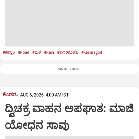
#ಹೆದ್ದಾರಿ
#Road
#ಮಳೆ
#Rain
#ಕಾಸರಗೋಡು
#Kasaragod
ADVERTISEMENT
ಕೊಡಗು
AUG 6, 2026, 4:00 AM IST
ದ್ವಿಚಕ್ರ ವಾಹನ ಅಪಘಾತ: ಮಾಜಿ
ಯೋಧನ ಸಾವು