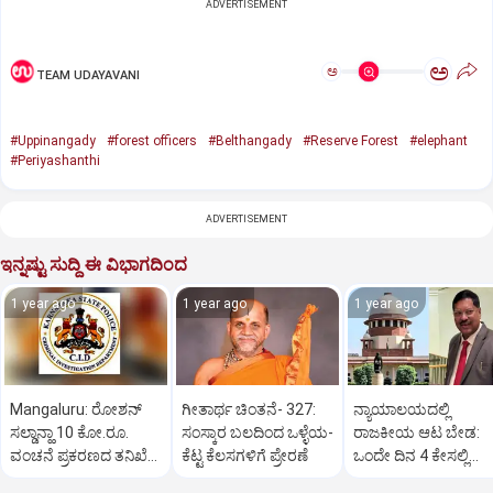
ADVERTISEMENT
ಅ
ಅ
TEAM UDAYAVANI
#Uppinangady
#forest officers
#Belthangady
#Reserve Forest
#elephant
#Periyashanthi
ADVERTISEMENT
ಇನ್ನಷ್ಟು ಸುದ್ದಿ ಈ ವಿಭಾಗದಿಂದ
1 year ago
1 year ago
1 year ago
Mangaluru: ರೋಶನ್‌
ಗೀತಾರ್ಥ ಚಿಂತನೆ- 327:
ನ್ಯಾಯಾಲಯದಲ್ಲಿ
ಸಲ್ಡಾನ್ಹಾ 10 ಕೋ.ರೂ.
ಸಂಸ್ಕಾರ ಬಲದಿಂದ ಒಳ್ಳೆಯ-
ರಾಜಕೀಯ ಆಟ ಬೇಡ:
ವಂಚನೆ ಪ್ರಕರಣದ ತನಿಖೆ
ಕೆಟ್ಟ ಕೆಲಸಗಳಿಗೆ ಪ್ರೇರಣೆ
ಒಂದೇ ದಿನ 4 ಕೇಸಲ್ಲಿ
ಸಿಐಡಿಗೆ ವರ್ಗ
ಸುಪ್ರೀಂಕೋರ್ಟ್‌ ಅಭಿಮ