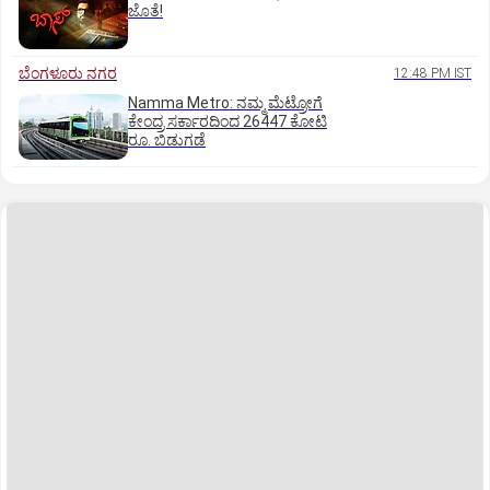
ಜೊತೆ!
ಬೆಂಗಳೂರು ನಗರ
12:48 PM IST
Namma Metro: ನಮ್ಮ ಮೆಟ್ರೋಗೆ
ಕೇಂದ್ರ ಸರ್ಕಾರದಿಂದ 26447 ಕೋಟಿ
ರೂ. ಬಿಡುಗಡೆ