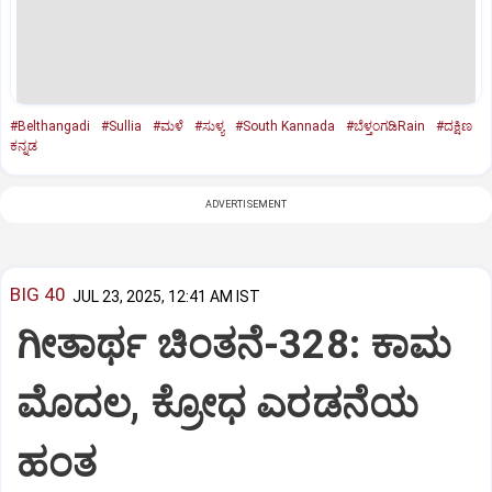
#Belthangadi
#Sullia
#ಮಳೆ
#ಸುಳ್ಯ
#South Kannada
#ಬೆಳ್ತಂಗಡಿRain
#ದಕ್ಷಿಣ
ಕನ್ನಡ
ADVERTISEMENT
BIG 40
JUL 23, 2025, 12:41 AM IST
ಗೀತಾರ್ಥ ಚಿಂತನೆ-328: ಕಾಮ
ಮೊದಲ, ಕ್ರೋಧ ಎರಡನೆಯ
ಹಂತ