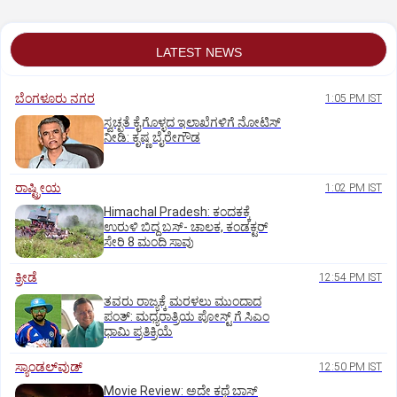
LATEST NEWS
ಬೆಂಗಳೂರು ನಗರ
1:05 PM IST
ಸ್ವಚ್ಛತೆ ಕೈಗೊಳ್ಳದ ಇಲಾಖೆಗಳಿಗೆ ನೋಟಿಸ್‌
ನೀಡಿ: ಕೃಷ್ಣ ಬೈರೇಗೌಡ
ರಾಷ್ಟ್ರೀಯ
1:02 PM IST
Himachal Pradesh: ಕಂದಕಕ್ಕೆ
ಉರುಳಿ ಬಿದ್ದ ಬಸ್-‌ ಚಾಲಕ, ಕಂಡಕ್ಟರ್‌
ಸೇರಿ 8 ಮಂದಿ ಸಾವು
ಕ್ರೀಡೆ
12:54 PM IST
ತವರು ರಾಜ್ಯಕ್ಕೆ ಮರಳಲು ಮುಂದಾದ
ಪಂತ್:‌ ಮಧ್ಯರಾತ್ರಿಯ ಪೋಸ್ಟ್‌ ಗೆ ಸಿಎಂ
ಧಾಮಿ ಪ್ರತಿಕ್ರಿಯೆ
ಸ್ಯಾಂಡಲ್‌ವುಡ್‌
12:50 PM IST
Movie Review: ಅದೇ ಕಥೆ ಬಾಸ್‌