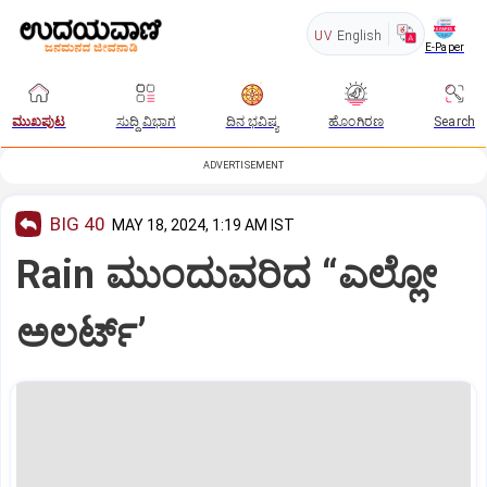
UV
English
E-Paper
ಮುಖಪುಟ
ಸುದ್ದಿ ವಿಭಾಗ
ದಿನ ಭವಿಷ್ಯ
ಹೊಂಗಿರಣ
Search
ADVERTISEMENT
BIG 40
MAY 18, 2024, 1:19 AM IST
Rain ಮುಂದುವರಿದ “ಎಲ್ಲೋ
ಅಲರ್ಟ್‌’