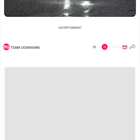
ADVERTISEMENT
ಅ
ಅ
TEAM UDAYAVANI