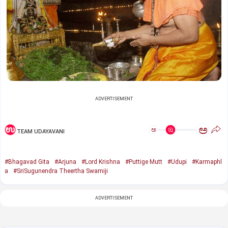
ADVERTISEMENT
ಅ
ಅ
TEAM UDAYAVANI
#Bhagavad Gita
#Arjuna
#Lord Krishna
#Puttige Mutt
#Udupi
#Karmaphl
a
#SriSugunendra Theertha Swamiji
ADVERTISEMENT