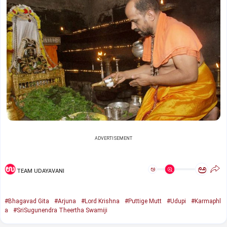
ADVERTISEMENT
ಅ
ಅ
TEAM UDAYAVANI
#Bhagavad Gita
#Arjuna
#Lord Krishna
#Puttige Mutt
#Udupi
#Karmaphl
a
#SriSugunendra Theertha Swamiji