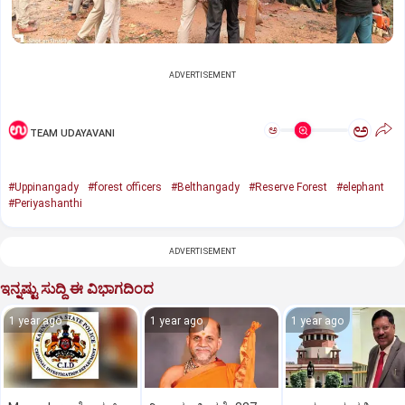
ADVERTISEMENT
ಅ
ಅ
TEAM UDAYAVANI
#Uppinangady
#forest officers
#Belthangady
#Reserve Forest
#elephant
#Periyashanthi
ADVERTISEMENT
ಇನ್ನಷ್ಟು ಸುದ್ದಿ ಈ ವಿಭಾಗದಿಂದ
1 year ago
1 year ago
1 year ago