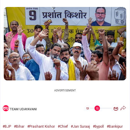
ADVERTISEMENT
ಅ
ಅ
TEAM UDAYAVANI
#BJP
#Bihar
#Prashant Kishor
#Chief
#Jan Suraaj
#bypoll
#Bankipur