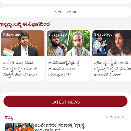
ADVERTISEMENT
ಇನ್ನಷ್ಟು ಸುದ್ದಿ ಈ ವಿಭಾಗದಿಂದ
3 days ago
3 days ago
3 days ago
ಕಾವೇರಿ: ಕರ್ನಾಟಕದ
ಅಮೆರಿಕದಲ್ಲಿ ಶಿಕ್ಷಣಕ್ಕೆ
ಇಡೀ ವ್ಯವಸ್ಥೆಯೇ ಅವರನ್
ವಿರುದ್ಧ ಸುಪ್ರೀಂ ಕೋರ್ಟ್‌
ಹಣಕಾಸಿನ ಮೂಲ
ರಕ್ಷಿಸುತ್ತದೆ: ಬ್ರಿಜ್ ಭೂಷಣ
ಮೆಟ್ಟಿಲೇರಿದ ತಮಿಳುನಾಡು
ಯಾವುದು? RTI
ಖುಲಾಸೆಗೆ ವಿನೇಶ್
ಸರಕಾರ
ದೂರುದಾರ ತಿವಾರಿಗೆ ದೀಪ್ಕೆ
ಫೋಗಟ್ ಆಕ್ರೋಶ
ತಿರುಗೇಟು
LATEST NEWS
ರಾಜ್ಯ
10:20 PM IST
ಅಧಿವೇಶನದಲ್ಲಿ ಸರಕಾರಕ್ಕೆ "ಪ್ರತ್ಯಸ್ತ್ರ':
ಇಂದು ಬಿಜೆಪಿ ಸಭೆ