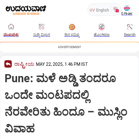
UV
English
E-Paper
ಮುಖಪುಟ
ಸುದ್ದಿ ವಿಭಾಗ
ದಿನ ಭವಿಷ್ಯ
ಹೊಂಗಿರಣ
Search
ADVERTISEMENT
ರಾಷ್ಟ್ರೀಯ
MAY 22, 2025, 1:46 PM IST
Pune: ಮಳೆ ಅಡ್ಡಿ ತಂದರೂ
ಒಂದೇ ಮಂಟಪದಲ್ಲಿ
ನೆರವೇರಿತು ಹಿಂದೂ – ಮುಸ್ಲಿಂ
ವಿವಾಹ