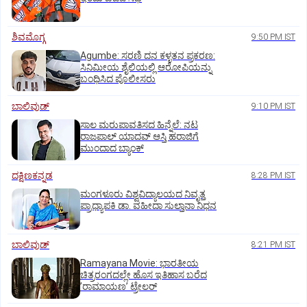
ಶಿವಮೊಗ್ಗ
9:50 PM IST
Agumbe: ಸರಣಿ ದನ ಕಳ್ಳತನ ಪ್ರಕರಣ:
ಸಿನಿಮೀಯ ಶೈಲಿಯಲ್ಲಿ ಆರೋಪಿಯನ್ನು
ಬಂಧಿಸಿದ ಪೊಲೀಸರು
ಬಾಲಿವುಡ್‌
9:10 PM IST
ಸಾಲ ಮರುಪಾವತಿಸದ ಹಿನ್ನೆಲೆ: ನಟ
ರಾಜಪಾಲ್ ಯಾದವ್‌ ಆಸ್ತಿ ಹರಾಜಿಗೆ
ಮುಂದಾದ ಬ್ಯಾಂಕ್
ದಕ್ಷಿಣಕನ್ನಡ
8:28 PM IST
ಮಂಗಳೂರು ವಿಶ್ವವಿದ್ಯಾಲಯದ ನಿವೃತ್ತ
ಪ್ರಾಧ್ಯಾಪಕಿ ಡಾ. ವಹೀದಾ ಸುಲ್ತಾನಾ ನಿಧನ
ಬಾಲಿವುಡ್‌
8:21 PM IST
Ramayana Movie: ಭಾರತೀಯ
ಚಿತ್ರರಂಗದಲ್ಲೇ ಹೊಸ ಇತಿಹಾಸ ಬರೆದ
ʼರಾಮಾಯಣʼ ಟ್ರೇಲರ್