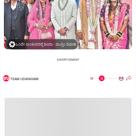
ಒಂದೇ ಮಂಟಪದಲ್ಲಿ ಹಿಂದು - ಮುಸ್ಲಿಂ ವಿವಾಹ
ADVERTISEMENT
ಅ
ಅ
TEAM UDAYAVANI