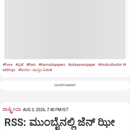
#Pune
#ಪುಣೆ
#Rain
#Kannadapapers
#udayavanipaper
#Hindu-Muslim W
eddings
#ಹಿಂದೂ - ಮುಸ್ಲಿಂ ವಿವಾಹ
ADVERTISEMENT
ರಾಷ್ಟ್ರೀಯ
AUG 3, 2026, 7:40 PM IST
RSS: ಮುಂಬೈನಲ್ಲಿ ಜೆನ್‌ ಝೀ