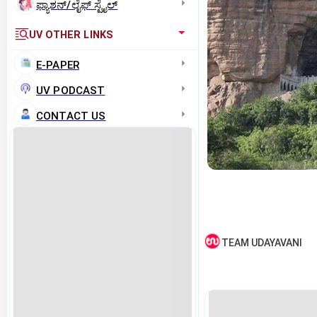
ಫ್ಯಾಶನ್/ಲೈಫ್‌ ಸ್ಟೈಲ್
UV OTHER LINKS
E-PAPER
UV PODCAST
CONTACT US
TEAM UDAYAVANI