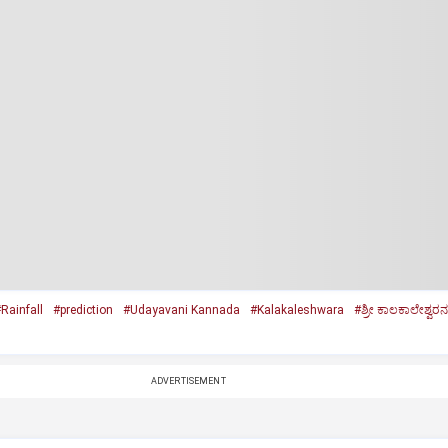
Rainfall
#prediction
#Udayavani Kannada
#Kalakaleshwara
#ಶ್ರೀ ಕಾಲಕಾಲೇಶ್ವರನ
ADVERTISEMENT