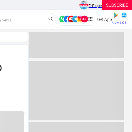
SUBSCRIBE
E-Paper
Get App
h News
Android
iOS
ಯ