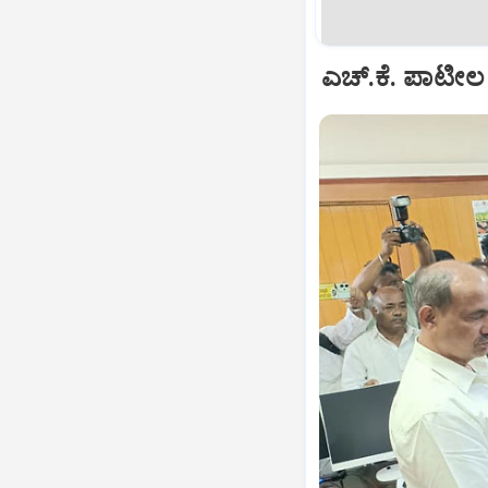
ಎಚ್.ಕೆ. ಪಾಟೀಲ ಅ