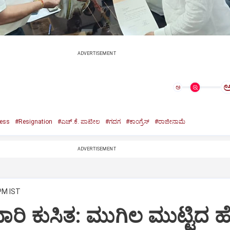
ADVERTISEMENT
ಅ
ess
#Resignation
#ಎಚ್.ಕೆ. ಪಾಟೀಲ
#ಗದಗ
#ಕಾಂಗ್ರೆಸ್
#ರಾಜೀನಾಮೆ
ADVERTISEMENT
PM IST
ಾರಿ ಕುಸಿತ: ಮುಗಿಲ ಮುಟ್ಟಿದ ಹ