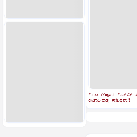
#crop
#Yugadi
#ಮಳೆ-ಬೆಳೆ
#
ಯುಗಾದಿ ಪಾಡ್ಯ
#ಭವಿಷ್ಯವಾಣಿ