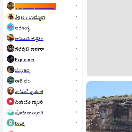
ಇಸ್ರೇಲ್- ಇರಾನ್‌ ಯುದ್ಧ
ಶಿಕ್ಷಣ / ಉದ್ಯೋಗ
ಆರೋಗ್ಯ
ಅನಿವಾಸಿ ಕನ್ನಡಿಗ
ಸೆಲೆಬ್ರಿಟಿ ಕಾರ್ನರ್‌
Explainer
ಜ್ಯೋತಿಷ್ಯ
ರಾಶಿ ಫಲ
ಪುಟಾಣಿ ಪ್ರಪಂಚ
ವೀಡಿಯೊ ಗ್ಯಾಲರಿ
ಫೋಟೋ ಗ್ಯಾಲರಿ
ರೀಲ್ಸ್