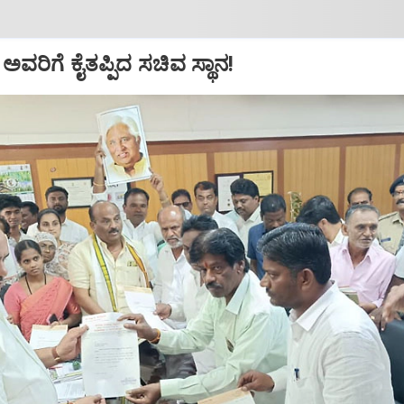
ವರಿಗೆ ಕೈತಪ್ಪಿದ ಸಚಿವ ಸ್ಥಾನ!