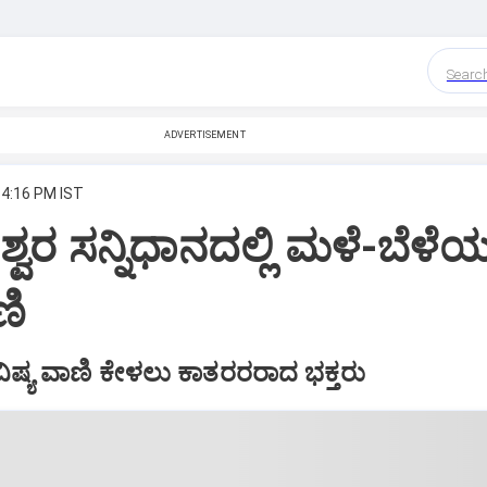
Searc
ADVERTISEMENT
 4:16 PM IST
್ವರ ಸನ್ನಿಧಾನದಲ್ಲಿ ಮಳೆ-ಬೆಳೆ
ಣಿ
ಿಷ್ಯ ವಾಣಿ ಕೇಳಲು ಕಾತರರರಾದ ಭಕ್ತರು