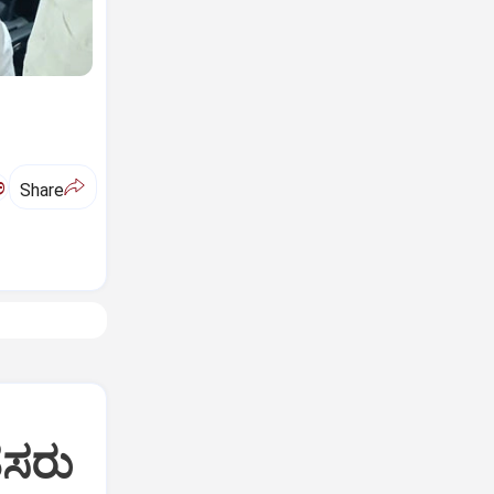
ಅ
Share
ೆಸರು