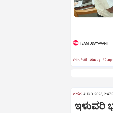
TEAM UDAYAVANI
#H.K. Patil
#Gadag
#Congr
ಗದಗ
AUG 3, 2026, 2:47 
ಇಳುವರಿ ಭ