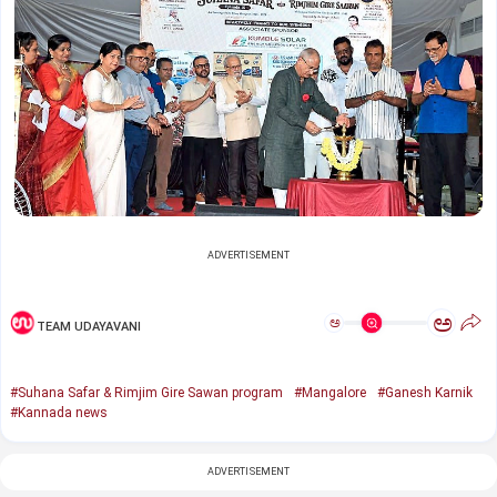
ADVERTISEMENT
ಅ
ಅ
TEAM UDAYAVANI
#Suhana Safar & Rimjim Gire Sawan program
#Mangalore
#Ganesh Karnik
#Kannada news
ADVERTISEMENT