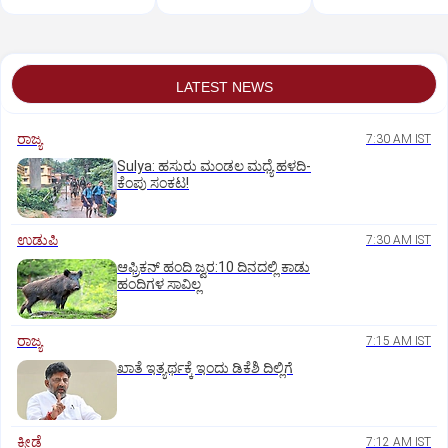
LATEST NEWS
ರಾಜ್ಯ
7:30 AM IST
Sulya: ಹಸುರು ಮಂಡಲ ಮಧ್ಯೆ ಹಳದಿ-
ಕೆಂಪು ಸಂಕಟ!
ಉಡುಪಿ
7:30 AM IST
ಆಫ್ರಿಕನ್‌ ಹಂದಿ ಜ್ವರ:10 ದಿನದಲ್ಲಿ ಕಾಡು
ಹಂದಿಗಳ ಸಾವಿಲ್ಲ
ರಾಜ್ಯ
7:15 AM IST
ಖಾತೆ ಇತ್ಯರ್ಥಕ್ಕೆ ಇಂದು ಡಿಕೆಶಿ ದಿಲ್ಲಿಗೆ
ಕ್ರೀಡೆ
7:12 AM IST