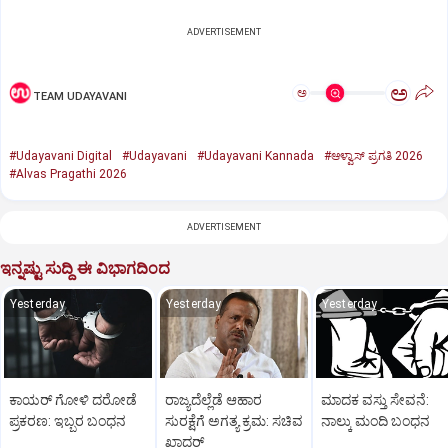
ADVERTISEMENT
ಅ
ಅ
TEAM UDAYAVANI
#Udayavani Digital
#Udayavani
#Udayavani Kannada
#ಆಳ್ವಾಸ್‌ ಪ್ರಗತಿ 2026
#Alvas Pragathi 2026
ADVERTISEMENT
ಇನ್ನಷ್ಟು ಸುದ್ದಿ ಈ ವಿಭಾಗದಿಂದ
Yesterday
Yesterday
Yesterday
ಕಾಯರ್ ಗೋಳಿ ದರೋಡೆ
ರಾಜ್ಯದೆಲ್ಲೆಡೆ ಆಹಾರ
ಮಾದಕ ವಸ್ತು ಸೇವನೆ:
ಪ್ರಕರಣ: ಇಬ್ಬರ ಬಂಧನ
ಸುರಕ್ಷೆಗೆ ಅಗತ್ಯ ಕ್ರಮ: ಸಚಿವ
ನಾಲ್ಕು ಮಂದಿ ಬಂಧನ
ಖಾದರ್