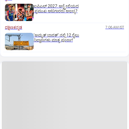
ಐಪಿಎಲ್‌ 2027: ಆಸ್ಟ್ರೇಲಿಯದ
ಪ್ರಮುಖ ಆಟಗಾರರು ಅಲಭ್ಯ?
ದಕ್ಷಿಣಕನ್ನಡ
7:06 AM IST
'ಅಮೃತ್‌ ಭಾರತ್‌' ನಲ್ಲಿ 12 ರೈಲು
ನಿಲ್ದಾಣಗಳು ಮಾತ್ರ ಪೂರ್ಣ!