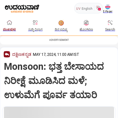
UV
English
E-Paper
ಮುಖಪುಟ
ಸುದ್ದಿ ವಿಭಾಗ
ದಿನ ಭವಿಷ್ಯ
ಹೊಂಗಿರಣ
Search
ADVERTISEMENT
ದಕ್ಷಿಣಕನ್ನಡ
MAY 17, 2024, 11:00 AM IST
Monsoon: ಭತ್ತ ಬೇಸಾಯದ
ನಿರೀಕ್ಷೆ ಮೂಡಿಸಿದ ಮಳೆ;
ಉಳುಮೆಗೆ ಪೂರ್ವ ತಯಾರಿ