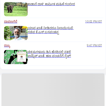
ಕಾಡಾನೆ ದಾಳಿ: ಕಾರ್ಮಿಕ ಮಹಿಳೆ ಗಂಭೀರ
ದಾವಣಗೆರೆ
10:02 PM IST
ಯಾವ ಖಾತೆ ನೀಡಿದರೂ ನಿಭಾಯಿಸುವೆ:
ಸಚಿವ ಕೆ.ಎಸ್.ಬಸವಂತಪ್ಪ
ರಾಜ್ಯ
9:47 PM IST
ಚಿಕ್ಕಮಗಳೂರು ಡಿಸಿ ಹೆಸರಿನಲ್ಲಿ ನಕಲಿ
ವಾಟ್ಸಪ್ ಖಾತೆ: ಹಣ ವಂಚನೆಗೆ ಸ್ಕೆಚ್!