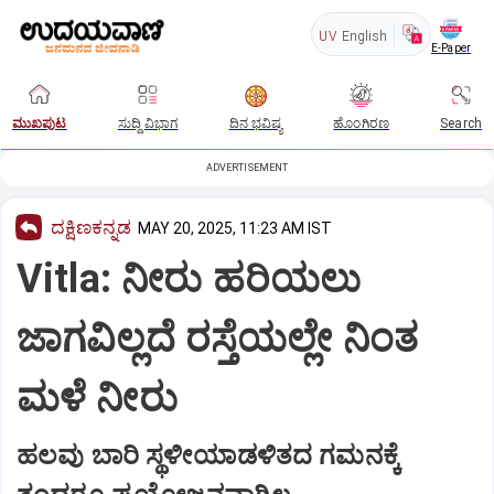
UV
English
E-Paper
ಮುಖಪುಟ
ಸುದ್ದಿ ವಿಭಾಗ
ದಿನ ಭವಿಷ್ಯ
ಹೊಂಗಿರಣ
Search
ADVERTISEMENT
ದಕ್ಷಿಣಕನ್ನಡ
MAY 20, 2025, 11:23 AM IST
Vitla: ನೀರು ಹರಿಯಲು
ಜಾಗವಿಲ್ಲದೆ ರಸ್ತೆಯಲ್ಲೇ ನಿಂತ
ಮಳೆ ನೀರು
ಹಲವು ಬಾರಿ ಸ್ಥಳೀಯಾಡಳಿತದ ಗಮನಕ್ಕೆ