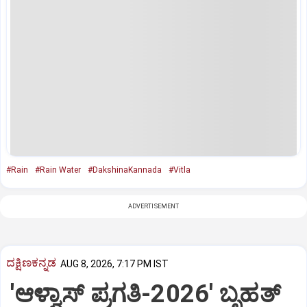
#Rain
#Rain Water
#DakshinaKannada
#Vitla
ADVERTISEMENT
ದಕ್ಷಿಣಕನ್ನಡ
AUG 8, 2026, 7:17 PM IST
'ಆಳ್ವಾಸ್‌ ಪ್ರಗತಿ-2026' ಬೃಹತ್