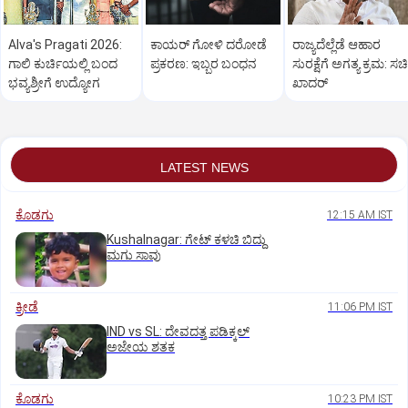
Alva's Pragati 2026:
ಕಾಯರ್ ಗೋಳಿ ದರೋಡೆ
ರಾಜ್ಯದೆಲ್ಲೆಡೆ ಆಹಾರ
ಗಾಲಿ ಕುರ್ಚಿಯಲ್ಲಿ ಬಂದ
ಪ್ರಕರಣ: ಇಬ್ಬರ ಬಂಧನ
ಸುರಕ್ಷೆಗೆ ಅಗತ್ಯ ಕ್ರಮ: ಸ
ಭವ್ಯಶ್ರೀಗೆ ಉದ್ಯೋಗ
ಖಾದರ್
LATEST NEWS
ಕೊಡಗು
12:15 AM IST
Kushalnagar: ಗೇಟ್ ಕಳಚಿ ಬಿದ್ದು
ಮಗು ಸಾವು
ಕ್ರೀಡೆ
11:06 PM IST
IND vs SL: ದೇವದತ್ತ ಪಡಿಕ್ಕಲ್‌
ಅಜೇಯ ಶತಕ
ಕೊಡಗು
10:23 PM IST