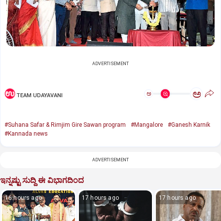
ADVERTISEMENT
ಅ
ಅ
TEAM UDAYAVANI
#Suhana Safar & Rimjim Gire Sawan program
#Mangalore
#Ganesh Karnik
#Kannada news
ADVERTISEMENT
ಇನ್ನಷ್ಟು ಸುದ್ದಿ ಈ ವಿಭಾಗದಿಂದ
16 hours ago
17 hours ago
17 hours ago