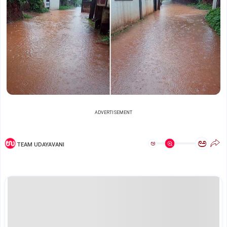
ADVERTISEMENT
ಅ
ಅ
TEAM UDAYAVANI