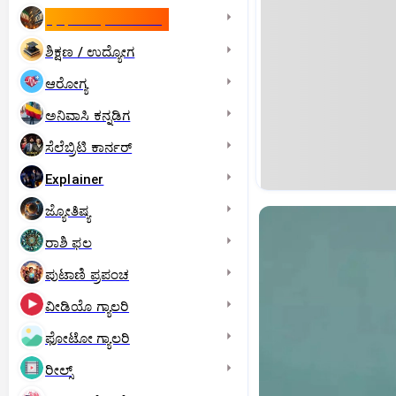
ಇಸ್ರೇಲ್- ಇರಾನ್‌ ಯುದ್ಧ
ಶಿಕ್ಷಣ / ಉದ್ಯೋಗ
ಆರೋಗ್ಯ
ಅನಿವಾಸಿ ಕನ್ನಡಿಗ
ಸೆಲೆಬ್ರಿಟಿ ಕಾರ್ನರ್‌
Explainer
ಜ್ಯೋತಿಷ್ಯ
ರಾಶಿ ಫಲ
ಪುಟಾಣಿ ಪ್ರಪಂಚ
ವೀಡಿಯೊ ಗ್ಯಾಲರಿ
ಫೋಟೋ ಗ್ಯಾಲರಿ
ರೀಲ್ಸ್