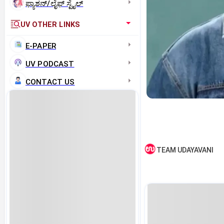
ಫ್ಯಾಶನ್/ಲೈಫ್‌ ಸ್ಟೈಲ್
UV OTHER LINKS
E-PAPER
UV PODCAST
CONTACT US
TEAM UDAYAVANI