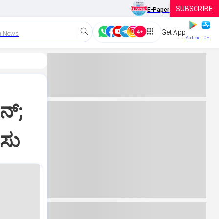
SUBSCRIBE
E-Paper
Get App
h News
Android
iOS
್‌;
ನಸು