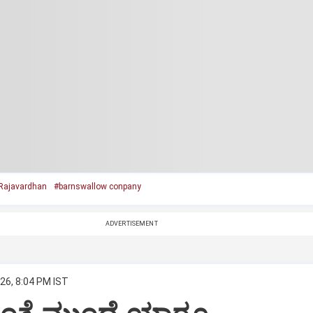
Rajavardhan
#barnswallow conpany
ADVERTISEMENT
26, 8:04 PM IST