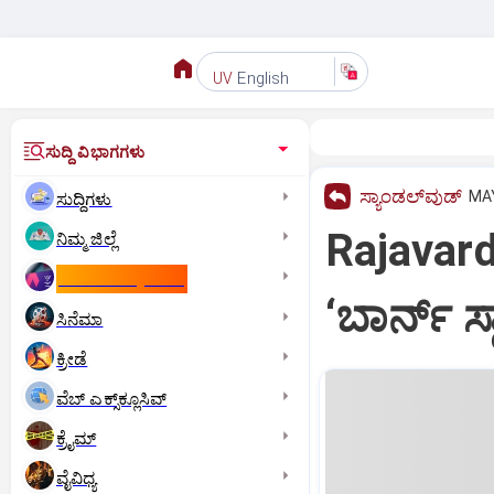
English
UV
ಸುದ್ದಿ ವಿಭಾಗಗಳು
ಸ್ಯಾಂಡಲ್‌ವುಡ್‌
MAY
ಸುದ್ದಿಗಳು
Rajavard
ನಿಮ್ಮ ಜಿಲ್ಲೆ
ಕಾಮನ್‌ ವೆಲ್ತ್‌ ಗೇಮ್ಸ್‌
‘ಬಾರ್ನ್ 
ಸಿನೆಮಾ
ಕ್ರೀಡೆ
ವೆಬ್ ಎಕ್ಸ್‌ಕ್ಲೂಸಿವ್
ಕ್ರೈಮ್
ವೈವಿಧ್ಯ