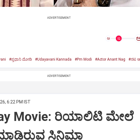
ADVERTISEMENT
ಅ
ani
#ಪ್ರಧಾನಿ ಮೋದಿ
#Udayavani Kannada
#Pm Modi
#Actor Anant Nag
#ನಟ ಅನ
ADVERTISEMENT
26, 6:22 PM IST
ay Movie: ರಿಯಾಲಿಟಿ ಮೇಲೆ
ಮಾಡಿರುವ ಸಿನಿಮಾ