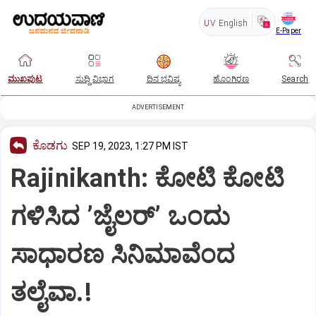
UV
English
E-Paper
ಮುಖಪುಟ
ಸುದ್ದಿ ವಿಭಾಗ
ದಿನ ಭವಿಷ್ಯ
ಹೊಂಗಿರಣ
Search
ADVERTISEMENT
ಕೊಡಗು
SEP 19, 2023, 1:27 PM IST
Rajinikanth: ಕೋಟಿ ಕೋಟಿ
ಗಳಿಸಿದ ʼಜೈಲರ್‌ʼ ಒಂದು
ಸಾಧಾರಣ ಸಿನಿಮಾವೆಂದ
ತಲೈವಾ.!