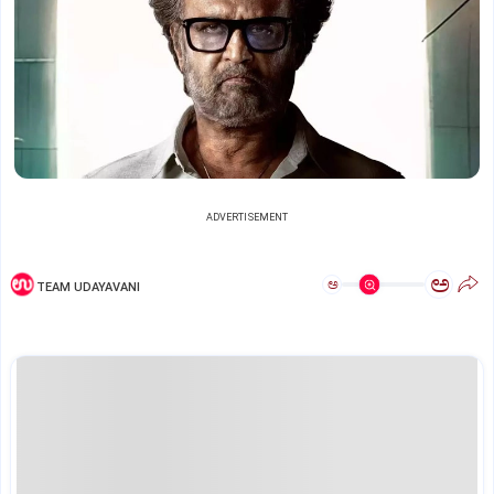
ADVERTISEMENT
ಅ
ಅ
TEAM UDAYAVANI