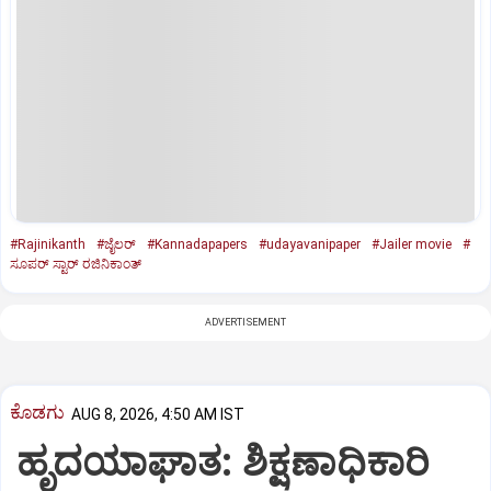
#Rajinikanth
#ಜೈಲರ್‌
#Kannadapapers
#udayavanipaper
#Jailer movie
#
ಸೂಪರ್‌ ಸ್ಟಾರ್‌ ರಜಿನಿಕಾಂತ್‌
ADVERTISEMENT
ಕೊಡಗು
AUG 8, 2026, 4:50 AM IST
ಹೃದಯಾಘಾತ: ಶಿಕ್ಷಣಾಧಿಕಾರಿ