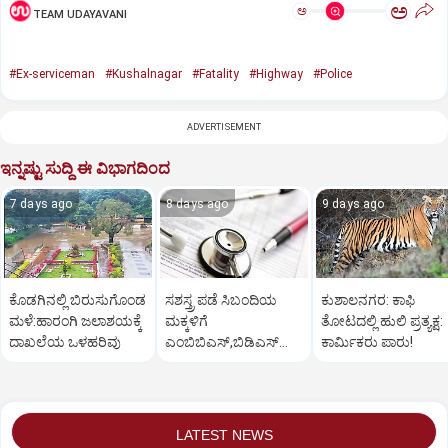
ಅ
ಅ
TEAM UDAYAVANI
#Ex-serviceman
#Kushalnagar
#Fatality
#Highway
#Police
ADVERTISEMENT
ಇನ್ನಷ್ಟು ಸುದ್ದಿ ಈ ವಿಭಾಗದಿಂದ
7 days ago
8 days ago
9 days ago
ಕೊಡಗಿನಲ್ಲಿ ಬಿರುಸುಗೊಂಡ
ಸಶಸ್ತ್ರ ಪಡೆ ಸಿಬಂದಿಯ
ಕುಶಾಲನಗರ: ಕಾಫಿ
ಮಳೆ:ಹಾರಂಗಿ ಜಲಾಶಯಕ್ಕೆ
ಮಕ್ಕಳಿಗೆ
ತೋಟದಲ್ಲಿ ಹುಲಿ ಪ್ರತ್ಯಕ್ಷ:
ದಾಖಲೆಯ ಒಳಹರಿವು
ಎಂಬಿಬಿಎಸ್‌,ಬಿಡಿಎಸ್‌
ಕಾರ್ಮಿಕರು ಪಾರು!
ಸೀಟು: ಅರ್ಜಿ ಆಹ್ವಾನ
LATEST NEWS