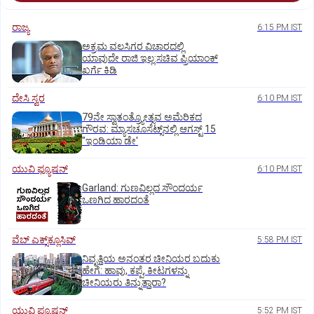
ರಾಜ್ಯ
6:15 PM IST
ಅಕ್ರಮ ವಲಸಿಗರ ವಿಚಾರದಲ್ಲಿ
ಯಾವುದೇ ರಾಜಿ ಇಲ್ಲ:ಸಚಿವ ಪ್ರಿಯಾಂಕ್
ಖರ್ಗೆ ಕಿಡಿ
ದೇಸಿ ಸ್ವರ
6:10 PM IST
79ನೇ ಸ್ವಾತಂತ್ರ್ಯೋತ್ಸವ ಅಮೆರಿಕದ
ಗೌರವ: ಮ್ಯಾಸಚೂಸೆಟ್ಸ್‌ನಲ್ಲಿ ಆಗಸ್ಟ್‌ 15
"ಇಂಡಿಯಾ ಡೇ'
ಯುವಿ ಫ್ಯೂಷನ್
6:10 PM IST
Garland: ಗುಣವಿಲ್ಲದ ಸೌಂದರ್ಯ
ಒಣಗಿದ ಹಾರದಂತೆ
ವೆಬ್ ಎಕ್ಸ್‌ಕ್ಲೂಸಿವ್
5:58 PM IST
ನಿವೃತ್ತಿಯ ಅನಂತರ ಚೀನಿಯರ ಬದುಕು
ಹೇಗೆ: ಹಾವು, ಕಪ್ಪೆ, ಕೀಟಗಳನ್ನು
ಚೀನಿಯರು ತಿನ್ನುತ್ತಾರಾ?
ಯುವಿ ಫ್ಯೂಷನ್
5:52 PM IST