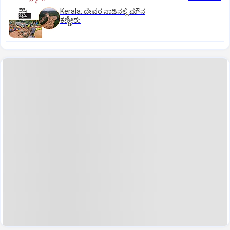
Kerala: ದೇವರ ನಾಡಿನಲ್ಲಿ ಮೌನ
ಕಣ್ಣೀರು