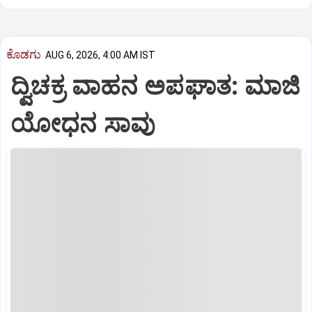
ಕೊಡಗು
AUG 6, 2026, 4:00 AM IST
ದ್ವಿಚಕ್ರ ವಾಹನ ಅಪಘಾತ: ಮಾಜಿ
ಯೋಧನ ಸಾವು