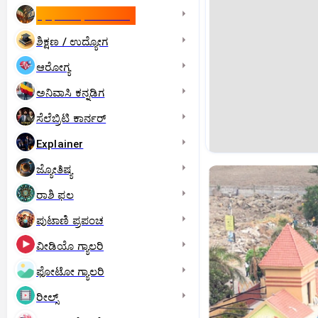
ಇಸ್ರೇಲ್- ಇರಾನ್‌ ಯುದ್ಧ
ಶಿಕ್ಷಣ / ಉದ್ಯೋಗ
ಆರೋಗ್ಯ
ಅನಿವಾಸಿ ಕನ್ನಡಿಗ
ಸೆಲೆಬ್ರಿಟಿ ಕಾರ್ನರ್‌
Explainer
ಜ್ಯೋತಿಷ್ಯ
ರಾಶಿ ಫಲ
ಪುಟಾಣಿ ಪ್ರಪಂಚ
ವೀಡಿಯೊ ಗ್ಯಾಲರಿ
ಫೋಟೋ ಗ್ಯಾಲರಿ
ರೀಲ್ಸ್