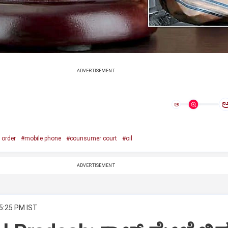
ADVERTISEMENT
ಅ
 order
#mobile phone
#counsumer court
#oil
ADVERTISEMENT
 5:25 PM IST