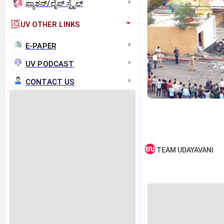
ಫ್ಯಾಶನ್/ಲೈಫ್‌ ಸ್ಟೈಲ್
UV OTHER LINKS
E-PAPER
UV PODCAST
CONTACT US
TEAM UDAYAVANI