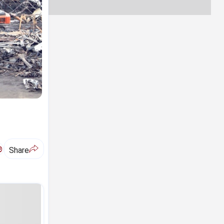
ಅ
Share