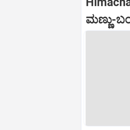
Himachal 
ಮಣ್ಣು-ಬಂ