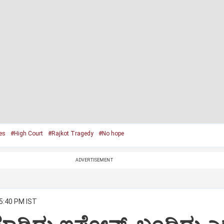
es
#High Court
#Rajkot Tragedy
#No hope
ADVERTISEMENT
 5:40 PM IST