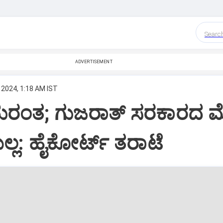
Searc
ADVERTISEMENT
 2024, 1:18 AM IST
ದುರಂತ; ಗುಜರಾತ್‌ ಸರಕಾರದ 
್ಲ: ಹೈಕೋರ್ಟ್‌ ತರಾಟೆ