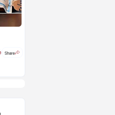
ಅ
Share