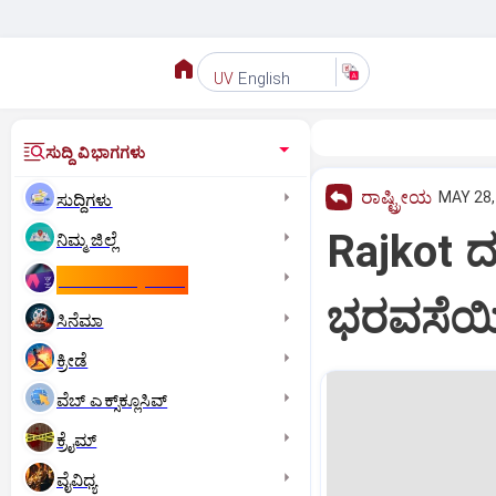
English
UV
ಸುದ್ದಿ ವಿಭಾಗಗಳು
ರಾಷ್ಟ್ರೀಯ
MAY 28,
ಸುದ್ದಿಗಳು
Rajkot 
ನಿಮ್ಮ ಜಿಲ್ಲೆ
ಕಾಮನ್‌ ವೆಲ್ತ್‌ ಗೇಮ್ಸ್‌
ಭರವಸೆಯಿಲ
ಸಿನೆಮಾ
ಕ್ರೀಡೆ
ವೆಬ್ ಎಕ್ಸ್‌ಕ್ಲೂಸಿವ್
ಕ್ರೈಮ್
ವೈವಿಧ್ಯ