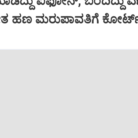
ಡಿದ್ದು ಐಫೋನ್, ಬಂದಿದ್ದು ಎಣ್ಣ
ಮೇತ ಹಣ ಮರುಪಾವತಿಗೆ ಕೋರ್ಟ