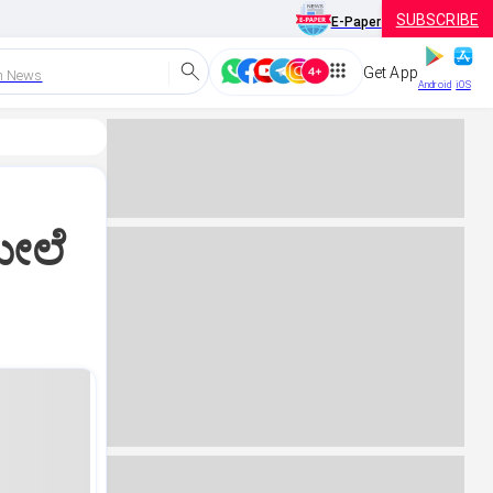
SUBSCRIBE
E-Paper
Get App
h News
Android
iOS
ಮೇಲೆ