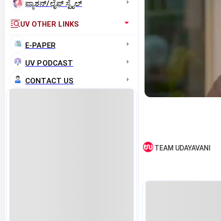
ಫ್ಯಾಶನ್/ಲೈಫ್‌ ಸ್ಟೈಲ್
UV OTHER LINKS
E-PAPER
UV PODCAST
CONTACT US
TEAM UDAYAVANI