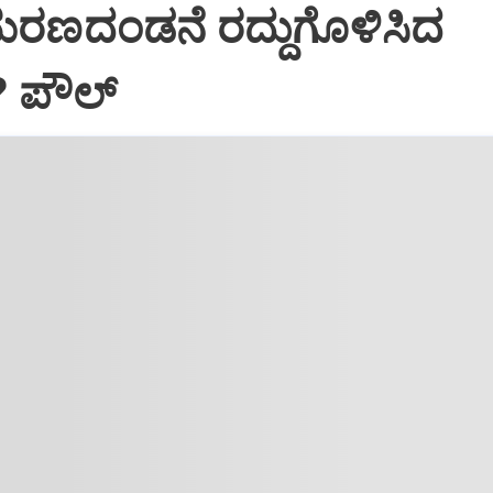
ಮರಣದಂಡನೆ ರದ್ದುಗೊಳಿಸಿದ
? ಪೌಲ್