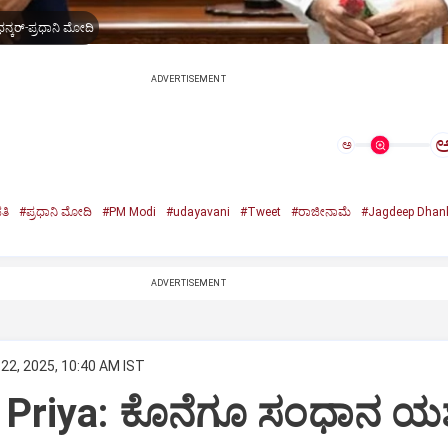
ನ್ಕರ್-ಪ್ರಧಾನಿ ಮೋದಿ
ADVERTISEMENT
ಅ
ತಿ
#ಪ್ರಧಾನಿ ಮೋದಿ
#PM Modi
#udayavani
#Tweet
#ರಾಜೀನಾಮೆ
#Jagdeep Dhan
n
ADVERTISEMENT
22, 2025, 10:40 AM IST
Priya: ಕೊನೆಗೂ ಸಂಧಾನ ಯಶಸ