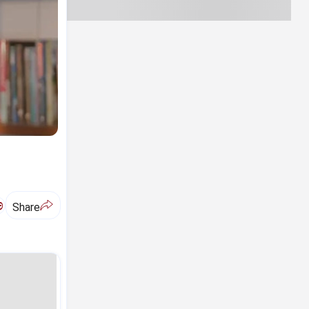
ಅ
Share