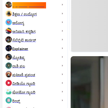
ಇಸ್ರೇಲ್- ಇರಾನ್‌ ಯುದ್ಧ
ಶಿಕ್ಷಣ / ಉದ್ಯೋಗ
ಆರೋಗ್ಯ
ಅನಿವಾಸಿ ಕನ್ನಡಿಗ
ಸೆಲೆಬ್ರಿಟಿ ಕಾರ್ನರ್‌
Explainer
ಜ್ಯೋತಿಷ್ಯ
ರಾಶಿ ಫಲ
ಪುಟಾಣಿ ಪ್ರಪಂಚ
ವೀಡಿಯೊ ಗ್ಯಾಲರಿ
ಫೋಟೋ ಗ್ಯಾಲರಿ
ರೀಲ್ಸ್