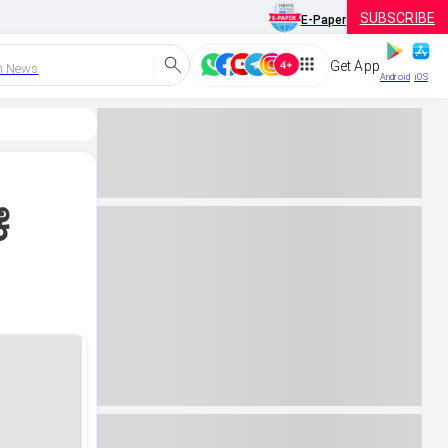
SUBSCRIBE
E-Paper
Get App
h News
Android
iOS
ೆ