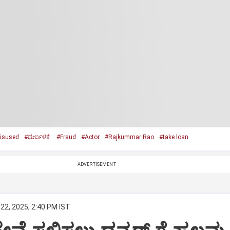
isused
#ದುರ್ಬಳಕೆ
#Fraud
#Actor
#Rajkummar Rao
#take loan
ADVERTISEMENT
22, 2025, 2:40 PM IST