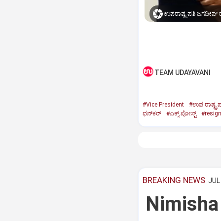
ಉಪರಾಷ್ಟ್ರಪತಿ ಜಗದೀಪ್‌ ಧ
TEAM UDAYAVANI
#Vice President
#ಉಪ ರಾಷ್ಟ್ರಪ
ಧನ್‌ಕರ್‌
#ಎಕ್ಸ್‌ ಪೋಸ್ಟ್
#resig
BREAKING NEWS
JUL 
Nimisha 