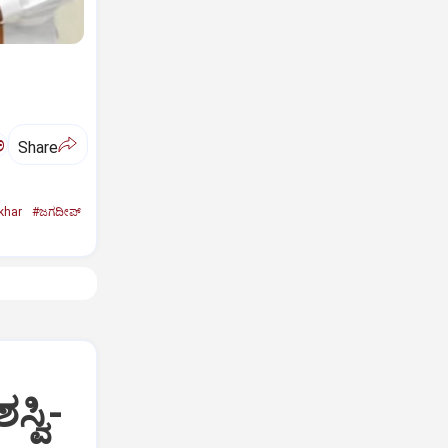
ಅ
Share
khar
#ಜಗದೀಪ್‌
್ವಿ-