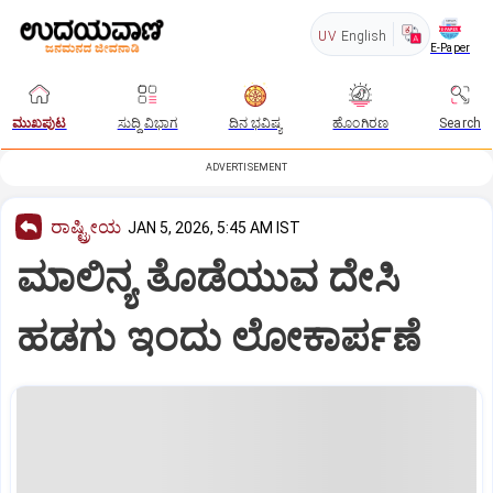
UV
English
E-Paper
ಮುಖಪುಟ
ಸುದ್ದಿ ವಿಭಾಗ
ದಿನ ಭವಿಷ್ಯ
ಹೊಂಗಿರಣ
Search
ADVERTISEMENT
ರಾಷ್ಟ್ರೀಯ
JAN 5, 2026, 5:45 AM IST
ಮಾಲಿನ್ಯ ತೊಡೆಯುವ ದೇಸಿ
ಹಡಗು ಇಂದು ಲೋಕಾರ್ಪಣೆ