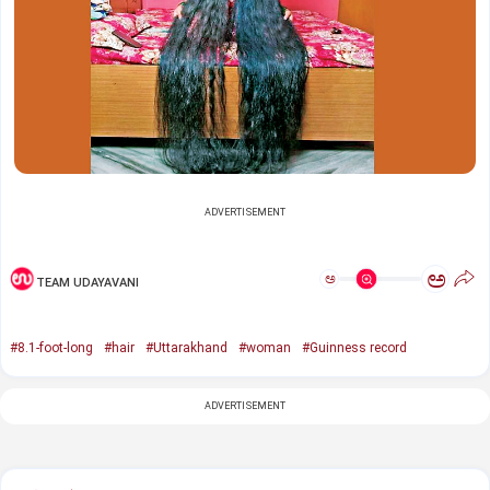
ADVERTISEMENT
ಅ
ಅ
TEAM UDAYAVANI
#8.1-foot-long
#hair
#Uttarakhand
#woman
#Guinness record
ADVERTISEMENT