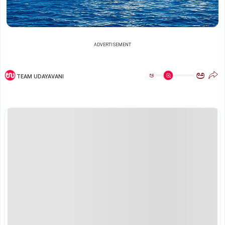
ADVERTISEMENT
ಅ
ಅ
TEAM UDAYAVANI