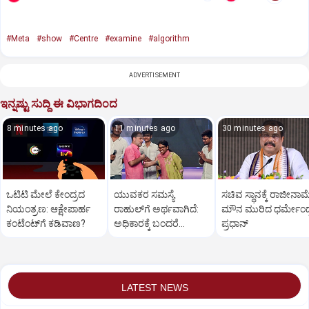
#Meta
#show
#Centre
#examine
#algorithm
ADVERTISEMENT
ಇನ್ನಷ್ಟು ಸುದ್ದಿ ಈ ವಿಭಾಗದಿಂದ
8 minutes ago
11 minutes ago
30 minutes ago
ಒಟಿಟಿ ಮೇಲೆ ಕೇಂದ್ರದ
ಯುವಕರ ಸಮಸ್ಯೆ
ಸಚಿವ ಸ್ಥಾನಕ್ಕೆ ರಾಜೀನಾಮ
ನಿಯಂತ್ರಣ: ಆಕ್ಷೇಪಾರ್ಹ
ರಾಹುಲ್‌ಗೆ ಅರ್ಥವಾಗಿದೆ:
ಮೌನ ಮುರಿದ ಧರ್ಮೇಂದ್
ಕಂಟೆಂಟ್‌ಗೆ ಕಡಿವಾಣ?
ಅಧಿಕಾರಕ್ಕೆ ಬಂದರೆ
ಪ್ರಧಾನ್
ಪರಿಹರಿಸುತ್ತಾರೆಯೇ?
LATEST NEWS