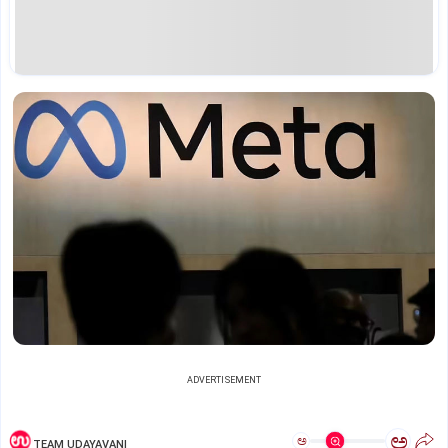
ADVERTISEMENT
ಅ
ಅ
TEAM UDAYAVANI