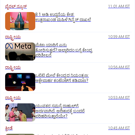
ವೈರಲ್ ನ್ಯೂಸ್
11:01 AM IST
8.1 ಅಡಿ ಉದ್ದನೆಯ ಕೇಶ:
ಉತ್ತರಾಖಂಡ ಮಹಿಳೆ ಗಿನ್ನೆಸ್‌ ದಾಖಲೆ
ರಾಷ್ಟ್ರೀಯ
10:59 AM IST
ಮೆಟಾ ಯಾರಿಗೆ ಏನು
ತೋರಿಸುತ್ತದೆ?:ಅಲ್ಗಾರಿದಂ ಬಗ್ಗೆ ಕೇಂದ್ರ
ಪರಿಶೀಲನೆ
ರಾಷ್ಟ್ರೀಯ
10:56 AM IST
ಒಟಿಟಿ ಮೇಲೆ ಕೇಂದ್ರದ ನಿಯಂತ್ರಣ:
ಆಕ್ಷೇಪಾರ್ಹ ಕಂಟೆಂಟ್‌ಗೆ ಕಡಿವಾಣ?
ರಾಷ್ಟ್ರೀಯ
10:53 AM IST
ಯುವಕರ ಸಮಸ್ಯೆ ರಾಹುಲ್‌ಗೆ
ಅರ್ಥವಾಗಿದೆ: ಅಧಿಕಾರಕ್ಕೆ ಬಂದರೆ
ಪರಿಹರಿಸುತ್ತಾರೆಯೇ?
ಕ್ರೀಡೆ
10:45 AM IST