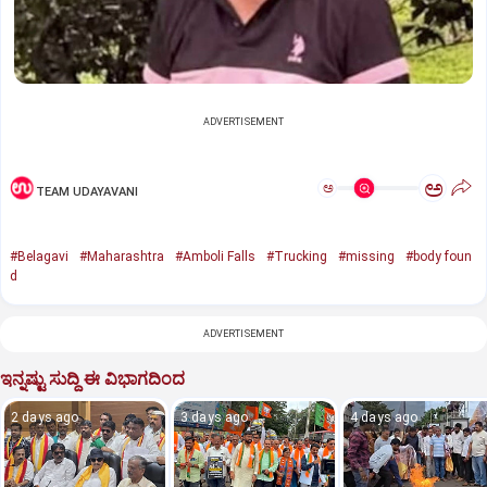
ADVERTISEMENT
ಅ
ಅ
TEAM UDAYAVANI
#Belagavi
#Maharashtra
#Amboli Falls
#Trucking
#missing
#body foun
d
ADVERTISEMENT
ಇನ್ನಷ್ಟು ಸುದ್ದಿ ಈ ವಿಭಾಗದಿಂದ
2 days ago
3 days ago
4 days ago