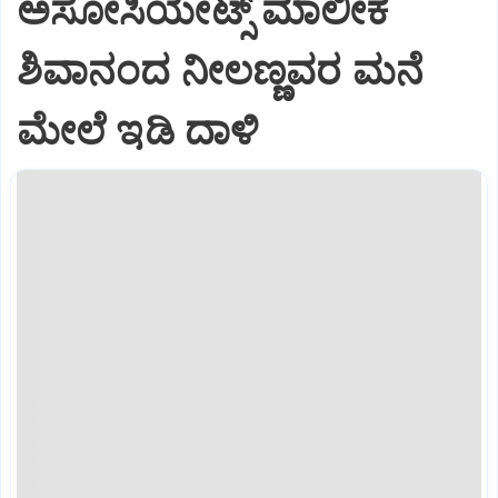
ಅಸೋಸಿಯೇಟ್ಸ್ ಮಾಲೀಕ
ಶಿವಾನಂದ ನೀಲಣ್ಣವರ ಮನೆ
ಮೇಲೆ ಇಡಿ‌ ದಾಳಿ