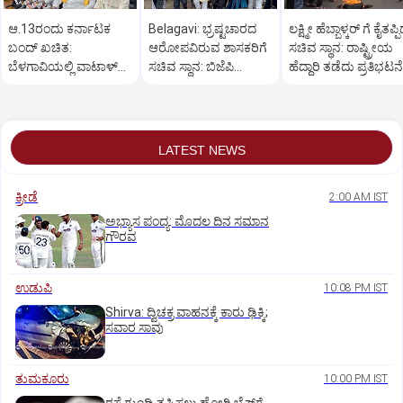
ಆ.13ರಂದು ಕರ್ನಾಟಕ
Belagavi: ಭ್ರಷ್ಟಚಾರದ
ಲಕ್ಷ್ಮೀ ಹೆಬ್ಬಾಳ್ಕರ್ ಗೆ ಕೈತಪ್ಪ
ಬಂದ್ ಖಚಿತ:
ಆರೋಪವಿರುವ ಶಾಸಕರಿಗೆ
ಸಚಿವ ಸ್ಥಾನ: ರಾಷ್ಟ್ರೀಯ
ಬೆಳಗಾವಿಯಲ್ಲಿ ವಾಟಾಳ್
ಸಚಿವ ಸ್ಥಾನ: ಬಿಜೆಪಿ
ಹೆದ್ದಾರಿ ತಡೆದು ಪ್ರತಿಭಟನೆ
ನಾಗರಾಜ್ ಹೇಳಿಕೆ
ಕಾರ್ಯಕರ್ತರ ಪ್ರತಿಭಟನೆ
LATEST NEWS
ಕ್ರೀಡೆ
2:00 AM IST
ಅಭ್ಯಾಸ ಪಂದ್ಯ: ಮೊದಲ ದಿನ ಸಮಾನ
ಗೌರವ
ಉಡುಪಿ
10:08 PM IST
Shirva: ದ್ವಿಚಕ್ರ ವಾಹನಕ್ಕೆ ಕಾರು ಢಿಕ್ಕಿ;
ಸವಾರ ಸಾವು
ತುಮಕೂರು
10:00 PM IST