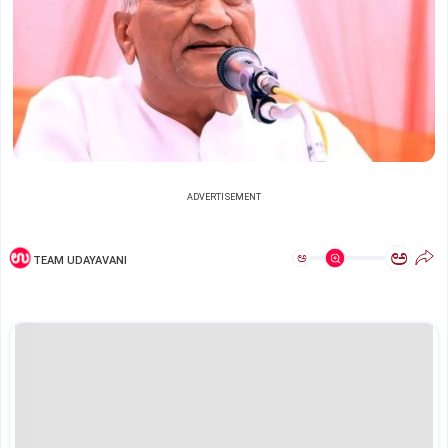
ADVERTISEMENT
ಅ
ಅ
TEAM UDAYAVANI