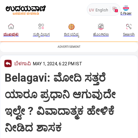
UV
English
E-Paper
ಮುಖಪುಟ
ಸುದ್ದಿ ವಿಭಾಗ
ದಿನ ಭವಿಷ್ಯ
ಹೊಂಗಿರಣ
Search
ADVERTISEMENT
ಬೆಳಗಾವಿ
MAY 1, 2024, 6:22 PM IST
Belagavi: ಮೋದಿ ಸತ್ತರೆ
ಯಾರೂ ಪ್ರಧಾನಿ ಆಗುವುದೇ
ಇಲ್ವೇ ? ವಿವಾದಾತ್ಮಕ ಹೇಳಿಕೆ
ನೀಡಿದ ಶಾಸಕ