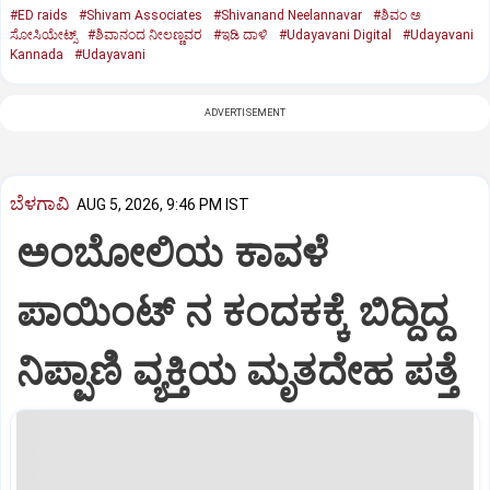
#ED raids
#Shivam Associates
#Shivanand Neelannavar
#ಶಿವಂ ಅ
ಸೋಸಿಯೇಟ್ಸ್
#ಶಿವಾನಂದ ನೀಲಣ್ಣವರ
#ಇಡಿ ದಾಳಿ
#Udayavani Digital
#Udayavani
Kannada
#Udayavani
ADVERTISEMENT
ಬೆಳಗಾವಿ
AUG 5, 2026, 9:46 PM IST
ಅಂಬೋಲಿಯ ಕಾವಳೆ‌
ಪಾಯಿಂಟ್ ನ ಕಂದಕಕ್ಕೆ ಬಿದ್ದಿದ್ದ
ನಿಪ್ಪಾಣಿ ವ್ಯಕ್ತಿಯ ಮೃತದೇಹ ಪತ್ತೆ