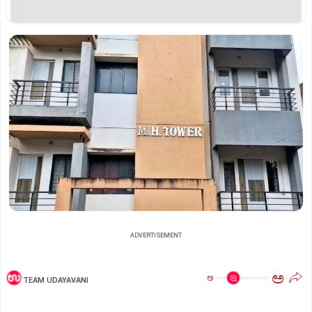
ADVERTISEMENT
ಅ
ಅ
TEAM UDAYAVANI