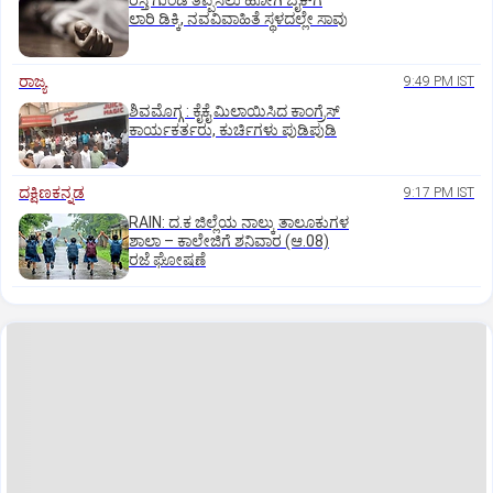
ರಸ್ತೆ ಗುಂಡಿ ತಪ್ಪಿಸಲು ಹೋಗಿ ಬೈಕ್‌ಗೆ
ಲಾರಿ ಡಿಕ್ಕಿ, ನವವಿವಾಹಿತೆ ಸ್ಥಳದಲ್ಲೇ ಸಾವು
ರಾಜ್ಯ
9:49 PM IST
ಶಿವಮೊಗ್ಗ : ಕೈಕೈ ಮಿಲಾಯಿಸಿದ ಕಾಂಗ್ರೆಸ್
ಕಾರ್ಯಕರ್ತರು, ಕುರ್ಚಿಗಳು ಪುಡಿಪುಡಿ
ದಕ್ಷಿಣಕನ್ನಡ
9:17 PM IST
RAIN: ದ.ಕ ಜಿಲ್ಲೆಯ ನಾಲ್ಕು ತಾಲೂಕುಗಳ
ಶಾಲಾ – ಕಾಲೇಜಿಗೆ ಶನಿವಾರ (ಆ.08)
ರಜೆ ಘೋಷಣೆ