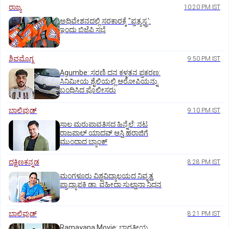
ರಾಜ್ಯ
10:20 PM IST
ಅಧಿವೇಶನದಲ್ಲಿ ಸರಕಾರಕ್ಕೆ "ಪ್ರತ್ಯಸ್ತ್ರ':
ಇಂದು ಬಿಜೆಪಿ ಸಭೆ
ಶಿವಮೊಗ್ಗ
9:50 PM IST
Agumbe: ಸರಣಿ ದನ ಕಳ್ಳತನ ಪ್ರಕರಣ:
ಸಿನಿಮೀಯ ಶೈಲಿಯಲ್ಲಿ ಆರೋಪಿಯನ್ನು
ಬಂಧಿಸಿದ ಪೊಲೀಸರು
ಬಾಲಿವುಡ್‌
9:10 PM IST
ಸಾಲ ಮರುಪಾವತಿಸದ ಹಿನ್ನೆಲೆ: ನಟ
ರಾಜಪಾಲ್ ಯಾದವ್‌ ಆಸ್ತಿ ಹರಾಜಿಗೆ
ಮುಂದಾದ ಬ್ಯಾಂಕ್
ದಕ್ಷಿಣಕನ್ನಡ
8:28 PM IST
ಮಂಗಳೂರು ವಿಶ್ವವಿದ್ಯಾಲಯದ ನಿವೃತ್ತ
ಪ್ರಾಧ್ಯಾಪಕಿ ಡಾ. ವಹೀದಾ ಸುಲ್ತಾನಾ ನಿಧನ
ಬಾಲಿವುಡ್‌
8:21 PM IST
Ramayana Movie: ಭಾರತೀಯ