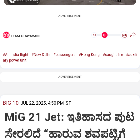
ಸಾಂದರ್ಭಿಕ ಚಿತ್ರ
ADVERTISEMENT
ಅ
ಅ
TEAM UDAYAVANI
#Air India flight
#New Delhi
#passengers
#Hong Kong
#caught fire
#auxili
ary power unit
ADVERTISEMENT
BIG 10
JUL 22, 2025, 4:50 PM IST
MiG 21 Jet: ಇತಿಹಾಸದ ಪುಟ
ಸೇರಲಿದೆ “ಹಾರುವ ಶವಪಟ್ಟಿಗೆ