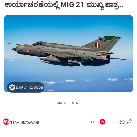
ಕಾರ್ಯಾಚರಣೆಯಲ್ಲಿ MiG 21 ಮುಖ್ಯ ಪಾತ್ರ...
ಮಿಗ್‌ 21 ಯುಗಾಂತ್ಯ
ADVERTISEMENT
ಅ
ಅ
TEAM UDAYAVANI