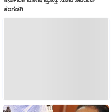
ಕರ್ನಾಟಕ ವಿಶೇಷ ಪ್ರಶಸ್ತಿ: ಸಚಿವ ಶಿವರಾಜ್
ತಂಗಡಗಿ