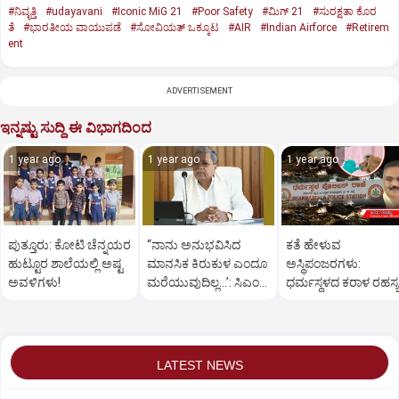
#ನಿವೃತ್ತಿ
#udayavani
#Iconic MiG 21
#Poor Safety
#ಮಿಗ್‌ 21
#ಸುರಕ್ಷತಾ ಕೊರ
ತೆ
#ಭಾರತೀಯ ವಾಯುಪಡೆ
#ಸೋವಿಯತ್‌ ಒಕ್ಕೂಟ
#AIR
#Indian Airforce
#Retirem
ent
ADVERTISEMENT
ಇನ್ನಷ್ಟು ಸುದ್ದಿ ಈ ವಿಭಾಗದಿಂದ
1 year ago
1 year ago
1 year ago
ಪುತ್ತೂರು: ಕೋಟಿ ಚೆನ್ನಯರ
“ನಾನು ಅನುಭವಿಸಿದ
ಕತೆ ಹೇಳುವ
ಹುಟ್ಟೂರ ಶಾಲೆಯಲ್ಲಿ ಅಷ್ಟ
ಮಾನಸಿಕ ಕಿರುಕುಳ ಎಂದೂ
ಅಸ್ಥಿಪಂಜರಗಳು:
ಅವಳಿಗಳು!
ಮರೆಯುವುದಿಲ್ಲ…’: ಸಿಎಂ
ಧರ್ಮಸ್ಥಳದ‌ ಕರಾಳ ರಹಸ್ಯ
ಸಿದ್ದರಾಮಯ್ಯ
ತೆರೆದಿಡಲಿದೆಯೇ ಡಿಎನ್
ಪರೀಕ್ಷೆ?
LATEST NEWS