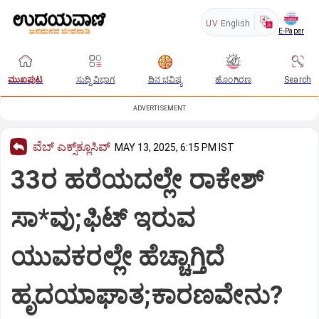
UV
English
E-Paper
ಮುಖಪುಟ
ಸುದ್ದಿ ವಿಭಾಗ
ದಿನ ಭವಿಷ್ಯ
ಹೊಂಗಿರಣ
Search
ADVERTISEMENT
ವೆಬ್ ಎಕ್ಸ್‌ಕ್ಲೂಸಿವ್
MAY 13, 2025, 6:15 PM IST
33ರ ಹರೆಯದಲ್ಲೇ ರಾಕೇಶ್
ಸಾ*ವು;ಫಿಟ್​ ಇರುವ
ಯುವಕರಲ್ಲೇ ಹೆಚ್ಚಾಗ್ತಿದೆ
ಹೃದಯಾಘಾತ;ಕಾರಣವೇನು?