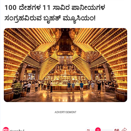
100 ದೇಶಗಳ 11 ಸಾವಿರ ಪಾನೀಯಗಳ
ಸಂಗ್ರಹವಿರುವ ಬೃಹತ್ ಮ್ಯೂಸಿಯಂ!
ADVERTISEMENT
ಅ
ಅ