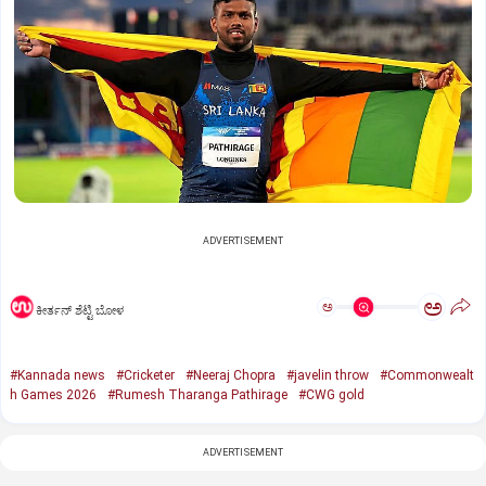
ADVERTISEMENT
ಅ
ಅ
ಕೀರ್ತನ್‌ ಶೆಟ್ಟಿ ಬೋಳ
#Kannada news
#Cricketer
#Neeraj Chopra
#javelin throw
#Commonwealt
h Games 2026
#Rumesh Tharanga Pathirage
#CWG gold
ADVERTISEMENT