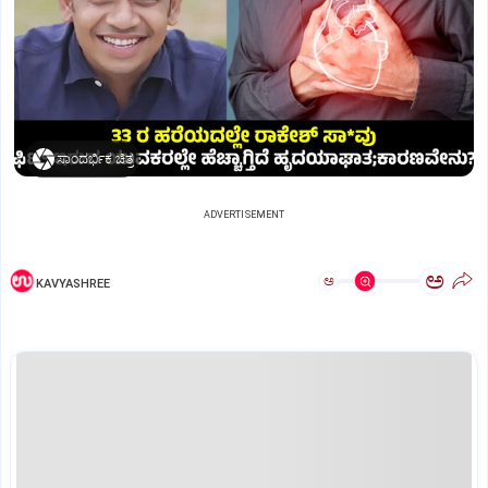
ಸಾಂದರ್ಭಿಕ ಚಿತ್ರ
ADVERTISEMENT
ಅ
ಅ
KAVYASHREE