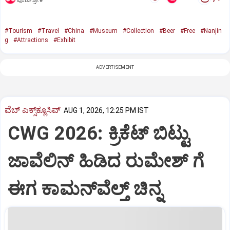
ಪೂರ್ಣಶ್ರೀ.ಕೆ
#Tourism
#Travel
#China
#Museum
#Collection
#Beer
#Free
#Nanjin
g
#Attractions
#Exhibit
ADVERTISEMENT
ವೆಬ್ ಎಕ್ಸ್‌ಕ್ಲೂಸಿವ್
AUG 1, 2026, 12:25 PM IST
CWG 2026: ಕ್ರಿಕೆಟ್‌ ಬಿಟ್ಟು
ಜಾವೆಲಿನ್‌ ಹಿಡಿದ ರುಮೇಶ್‌ ಗೆ
ಈಗ ಕಾಮನ್‌ವೆಲ್ತ್‌ ಚಿನ್ನ