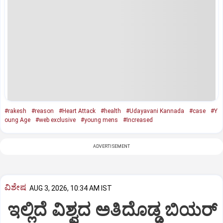
#rakesh
#reason
#Heart Attack
#health
#Udayavani Kannada
#case
#Y
oung Age
#web exclusive
#young mens
#Increased
ADVERTISEMENT
ವಿಶೇಷ
AUG 3, 2026, 10:34 AM IST
ಇಲ್ಲಿದೆ ವಿಶ್ವದ ಅತಿದೊಡ್ಡ ಬಿಯರ್