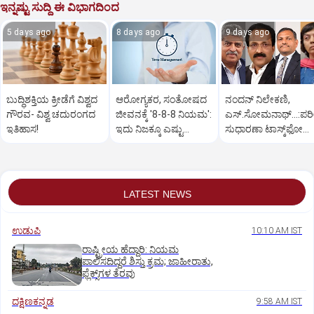
ಇನ್ನಷ್ಟು ಸುದ್ದಿ ಈ ವಿಭಾಗದಿಂದ
5 days ago
8 days ago
9 days ago
ಬುದ್ಧಿಶಕ್ತಿಯ ಕ್ರೀಡೆಗೆ ವಿಶ್ವದ
ಆರೋಗ್ಯಕರ, ಸಂತೋಷದ
ನಂದನ್ ನಿಲೇಕಣಿ,
ಗೌರವ- ವಿಶ್ವ ಚದುರಂಗದ
ಜೀವನಕ್ಕೆ '8-8-8 ನಿಯಮ':
ಎಸ್.ಸೋಮನಾಥ್‌...:ಪರೀಕ
ಇತಿಹಾಸ!
ಇದು ನಿಜಕ್ಕೂ ಎಷ್ಟು
ಸುಧಾರಣಾ ಟಾಸ್ಕ್‌ಫೋರ್ಸ
ಪರಿಣಾಮಕಾರಿ?
ನಲ್ಲಿ ದಿಗ್ಗಜರು
LATEST NEWS
ಉಡುಪಿ
10:10 AM IST
ರಾಷ್ಟ್ರೀಯ ಹೆದ್ದಾರಿ: ನಿಯಮ
ಪಾಲಿಸದಿದ್ದರೆ ಶಿಸ್ತು ಕ್ರಮ; ಜಾಹೀರಾತು,
ಫ್ಲೆಕ್ಸ್‌ಗಳ ತೆರವು
ದಕ್ಷಿಣಕನ್ನಡ
9:58 AM IST