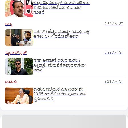
ಬೆಳ್ತಂಗಡಿ, ಬಂಟ್ವಾಳ: ಕೂಡಲೇ ಪರಿಹಾರ
ವಿತರಿಸಲು ಸಚಿವ ಯು.ಟಿ.ಖಾದರ್‌
ಸೂಚನೆ
ರಾಜ್ಯ
9:36 AM IST
ದರ್ಶನ್‌ಗೆ ಹೆಚ್ಚಿದ ಸಂಕಷ್ಟ?: 'ಮಾಫಿ ಸಾಕ್ಷಿ'
ಆಗಲು ಎ-14 ಪ್ರದೋಷ್ ಅರ್ಜಿ!
ಸ್ಯಾಂಡಲ್‌ವುಡ್‌
9:33 AM IST
ನನಗೆ ಅವಶ್ಯಕತೆ ಇರುವ ಹುಡುಗಿ
ಸಿಕ್ಕಿದ್ದಾಳೆ.. ಮದುವೆಗೆ ಸಜ್ಜಾದ ರಾಕೇಶ್
ಅಡಿಗ
ಉಡುಪಿ
9:21 AM IST
ಉಡುಪಿ ಜಿಲ್ಲೆಯಲ್ಲಿ ಎಸ್‌ಐಆರ್‌ ಶೇ.
93.95 ಡಿಜಿಟಲೀಕರಣ ಪೂರ್ಣ: ಡಿಸಿ
ಸ್ವರೂಪಾ ಟಿ.ಕೆ.