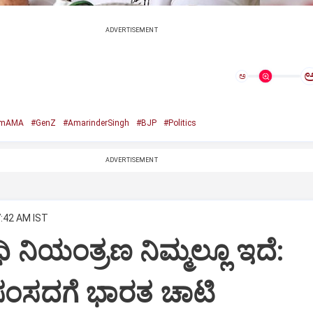
ADVERTISEMENT
ಅ
amAMA
#GenZ
#AmarinderSingh
#BJP
#Politics
ADVERTISEMENT
7:42 AM IST
ಧಿ ನಿಯಂತ್ರಣ ನಿಮ್ಮಲ್ಲೂ ಇದೆ:
ಸಂಸದಗೆ ಭಾರತ ಚಾಟಿ