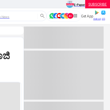
SUBSCRIBE
E-Paper
Get App
h News
Android
iOS
ಾಜಿ