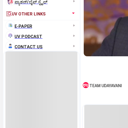
ಫ್ಯಾಶನ್/ಲೈಫ್‌ ಸ್ಟೈಲ್
UV OTHER LINKS
E-PAPER
UV PODCAST
CONTACT US
TEAM UDAYAVANI