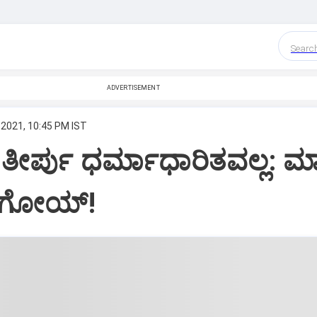
Searc
ADVERTISEMENT
 2021, 10:45 PM IST
ತೀರ್ಪು ಧರ್ಮಾಧಾರಿತವಲ್ಲ: ಮ
ಗೊಗೋಯ್!