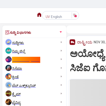
English
UV
ಸುದ್ದಿ ವಿಭಾಗಗಳು
ರಾಷ್ಟ್ರೀಯ
NOV 30,
ಸುದ್ದಿಗಳು
ಅಯೋಧ್ಯೆ 
ನಿಮ್ಮ ಜಿಲ್ಲೆ
ಕಾಮನ್‌ ವೆಲ್ತ್‌ ಗೇಮ್ಸ್‌
ಸಿಜೆಐ 
ಸಿನೆಮಾ
ಕ್ರೀಡೆ
ವೆಬ್ ಎಕ್ಸ್‌ಕ್ಲೂಸಿವ್
ಕ್ರೈಮ್
ವೈವಿಧ್ಯ