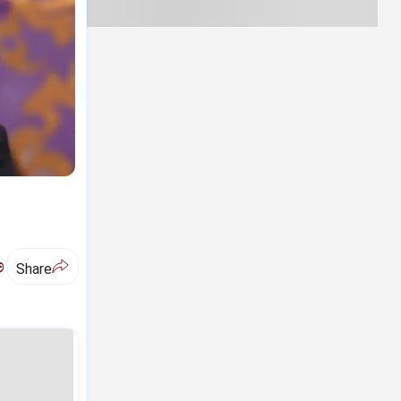
ಅ
Share