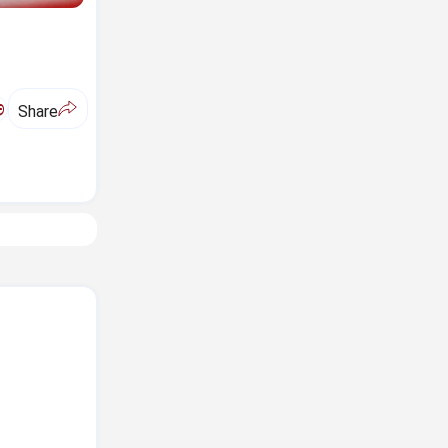
ಅ
Share