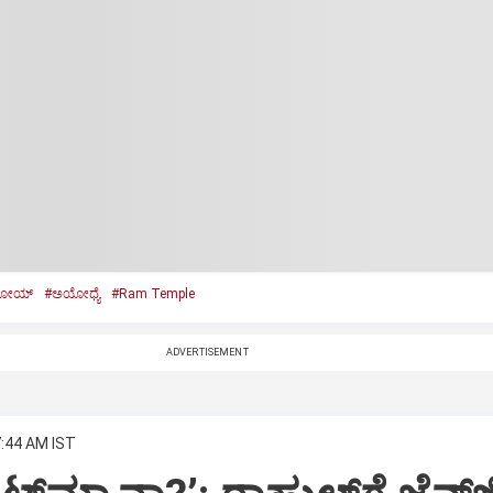
ಗೋಯ್‌
#ಅಯೋಧ್ಯೆ
#Ram Temple
ADVERTISEMENT
7:44 AM IST