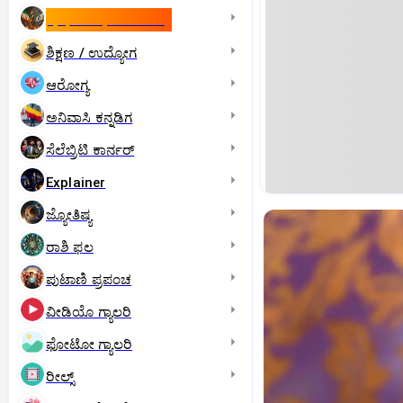
ಇಸ್ರೇಲ್- ಇರಾನ್‌ ಯುದ್ಧ
ಶಿಕ್ಷಣ / ಉದ್ಯೋಗ
ಆರೋಗ್ಯ
ಅನಿವಾಸಿ ಕನ್ನಡಿಗ
ಸೆಲೆಬ್ರಿಟಿ ಕಾರ್ನರ್‌
Explainer
ಜ್ಯೋತಿಷ್ಯ
ರಾಶಿ ಫಲ
ಪುಟಾಣಿ ಪ್ರಪಂಚ
ವೀಡಿಯೊ ಗ್ಯಾಲರಿ
ಫೋಟೋ ಗ್ಯಾಲರಿ
ರೀಲ್ಸ್