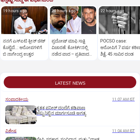
19 hours ago
20 hours ago
22 hours ago
ನನಗೆ ಎಸ್ಐಟಿ ಕ್ಲೀನ್ ಚಿಟ್
ಪ್ರದೋಷ್ ಮಾಫಿ ಸಾಕ್ಷಿ
POCSO case:
ಕೊಟ್ಟಿದೆ…: ಆರೋಪಗಳಿಗೆ
ವಿಚಾರಣೆ: ಕೋರ್ಟ್‌ನಲ್ಲಿ
ಆರೋಪಿಗೆ 7 ವರ್ಷ ಕಠಿ
ಬಿ ನಾಗೇಂದ್ರ ಉತ್ತರ
ನಡೆದ ವಾದ – ಪ್ರತಿವಾದದ
ಶಿಕ್ಷೆ, 45 ಸಾವಿರ ದಂಡ
ಸಾರಾಂಶ ಇಲ್ಲಿದೆ..
LATEST NEWS
ಸಂಪಾದಕೀಯ
11:07 AM IST
ಕೃತಕ ಪನೀರ್‌ ದಂಧೆಗೆ ಕಡಿವಾಣ
ಕಟ್ಟುನಿಟ್ಟಿನ ಮಾರ್ಗಸೂಚಿ ಅಗತ್ಯ
ವಿಶೇಷ
11:04 AM IST
ಸೇಫ್ಟಿ ಸರಕಾರ, ಸಂವಿಧಾನ ಮತ್ತು "ವಾಲ್ವ್