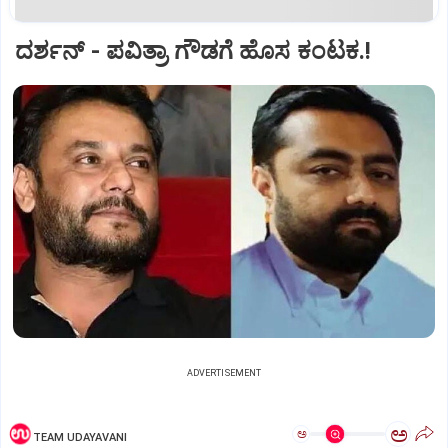
ದರ್ಶನ್‌ - ಪವಿತ್ರಾ ಗೌಡಗೆ ಹೊಸ ಕಂಟಕ.!
ADVERTISEMENT
ಅ
ಅ
TEAM UDAYAVANI