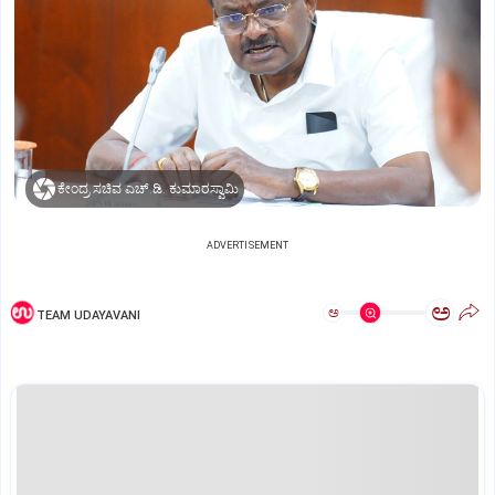
ಕೇಂದ್ರ ಸಚಿವ ಎಚ್‌.ಡಿ. ಕುಮಾರಸ್ವಾಮಿ
ADVERTISEMENT
ಅ
ಅ
TEAM UDAYAVANI