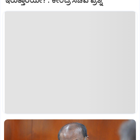
ಇರುತ್ತಾರೆಯೇ? : ಕೇಂದ್ರ ಸಚಿವ ಪ್ರಶ್ನೆ