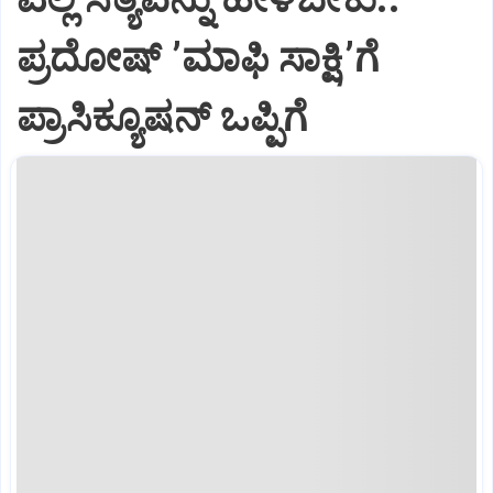
ಪ್ರದೋಷ್‌ ʼಮಾಫಿ ಸಾಕ್ಷಿʼಗೆ
ಪ್ರಾಸಿಕ್ಯೂಷನ್ ಒಪ್ಪಿಗೆ