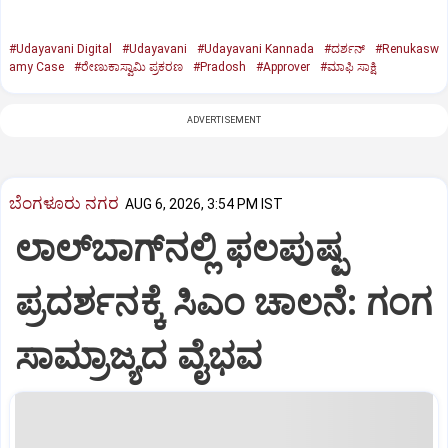
#Udayavani Digital
#Udayavani
#Udayavani Kannada
#ದರ್ಶನ್‌
#Renukasw
amy Case
#ರೇಣುಕಾಸ್ವಾಮಿ ಪ್ರಕರಣ
#Pradosh
#Approver
#ಮಾಫಿ ಸಾಕ್ಷಿ
ADVERTISEMENT
ಬೆಂಗಳೂರು ನಗರ
AUG 6, 2026, 3:54 PM IST
ಲಾಲ್‌ಬಾಗ್‌ನಲ್ಲಿ ಫಲಪುಷ್ಪ
ಪ್ರದರ್ಶನಕ್ಕೆ ಸಿಎಂ ಚಾಲನೆ: ಗಂಗ
ಸಾಮ್ರಾಜ್ಯದ ವೈಭವ