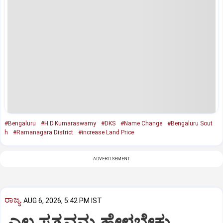
#Bengaluru
#H.D.Kumaraswamy
#DKS
#Name Change
#Bengaluru Sout
h
#Ramanagara District
#increase Land Price
ADVERTISEMENT
ರಾಜ್ಯ
AUG 6, 2026, 5:42 PM IST
ಎಲ್ಲ ಸತ್ಯವನ್ನು ಹೇಳಬೇಕು..