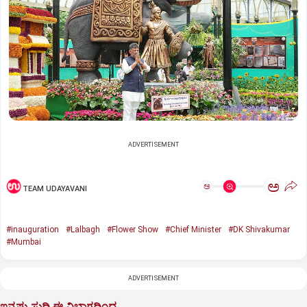
ADVERTISEMENT
ಅ
ಅ
TEAM UDAYAVANI
#inauguration
#Lalbagh
#Flower Show
#Chief Minister
#DK Shivakumar
#Mumbai
ADVERTISEMENT
ಇನ್ನಷ್ಟು ಸುದ್ದಿ ಈ ವಿಭಾಗದಿಂದ