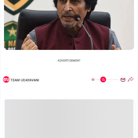
ADVERTISEMENT
ಅ
ಅ
TEAM UDAYAVANI