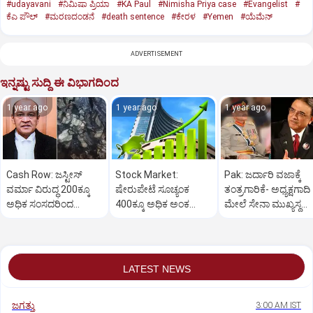
#udayavani
#ನಿಮಿಷಾ ಪ್ರಿಯಾ
#KA Paul
#Nimisha Priya case
#Evangelist
#
ಕೆಎ ಪೌಲ್
#ಮರಣದಂಡನೆ
#death sentence
#ಕೇರಳ
#Yemen
#ಯೆಮೆನ್‌
ADVERTISEMENT
ಇನ್ನಷ್ಟು ಸುದ್ದಿ ಈ ವಿಭಾಗದಿಂದ
1 year ago
1 year ago
1 year ago
Cash Row: ಜಸ್ಟೀಸ್‌
Stock Market:
Pak: ಜರ್ದಾರಿ ವಜಾಕ್ಕೆ
ವರ್ಮಾ ವಿರುದ್ಧ 200ಕ್ಕೂ
ಷೇರುಪೇಟೆ ಸೂಚ್ಯಂಕ
ತಂತ್ರಗಾರಿಕೆ- ಅಧ್ಯಕ್ಷಗಾದಿ
ಅಧಿಕ ಸಂಸದರಿಂದ
400ಕ್ಕೂ ಅಧಿಕ ಅಂಕ
ಮೇಲೆ ಸೇನಾ ಮುಖ್ಯಸ್ಥ
ಮಹಾಭಿಯೋಗಕ್ಕೆ
ಜಿಗಿತ-ದಿನಾಂತ್ಯದ
ಮುನೀರ್ ಚಿತ್ತ!
ಕೋರಿಕೆ…
ವಹಿವಾಟು ಅಂತ್ಯ
LATEST NEWS
ಜಗತ್ತು
3:00 AM IST