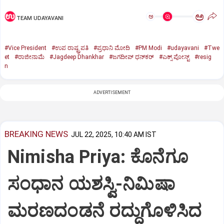
ಅ
ಅ
TEAM UDAYAVANI
#Vice President
#ಉಪ ರಾಷ್ಟ್ರಪತಿ
#ಪ್ರಧಾನಿ ಮೋದಿ
#PM Modi
#udayavani
#Twe
et
#ರಾಜೀನಾಮೆ
#Jagdeep Dhankhar
#ಜಗದೀಪ್‌ ಧನ್‌ಕರ್‌
#ಎಕ್ಸ್‌ ಪೋಸ್ಟ್
#resig
n
ADVERTISEMENT
BREAKING NEWS
JUL 22, 2025, 10:40 AM IST
Nimisha Priya: ಕೊನೆಗೂ
ಸಂಧಾನ ಯಶಸ್ವಿ-ನಿಮಿಷಾ
ಮರಣದಂಡನೆ ರದ್ದುಗೊಳಿಸಿದ