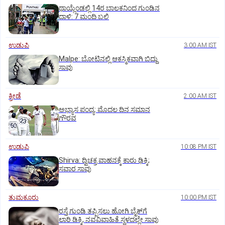
ಥಾಯ್ಲೆಂಡಲ್ಲಿ 14ರ ಬಾಲಕನಿಂದ ಗುಂಡಿನ
ದಾಳಿ: 7 ಮಂದಿ ಬಲಿ
ಉಡುಪಿ
3:00 AM IST
Malpe: ಬೋಟಿನಲ್ಲಿ ಆಕಸ್ಮಿಕವಾಗಿ ಬಿದ್ದು
ಸಾವು
ಕ್ರೀಡೆ
2:00 AM IST
ಅಭ್ಯಾಸ ಪಂದ್ಯ: ಮೊದಲ ದಿನ ಸಮಾನ
ಗೌರವ
ಉಡುಪಿ
10:08 PM IST
Shirva: ದ್ವಿಚಕ್ರ ವಾಹನಕ್ಕೆ ಕಾರು ಢಿಕ್ಕಿ;
ಸವಾರ ಸಾವು
ತುಮಕೂರು
10:00 PM IST
ರಸ್ತೆ ಗುಂಡಿ ತಪ್ಪಿಸಲು ಹೋಗಿ ಬೈಕ್‌ಗೆ
ಲಾರಿ ಡಿಕ್ಕಿ, ನವವಿವಾಹಿತೆ ಸ್ಥಳದಲ್ಲೇ ಸಾವು