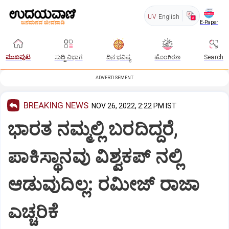
UV
English
E-Paper
ಮುಖಪುಟ
ಸುದ್ದಿ ವಿಭಾಗ
ದಿನ ಭವಿಷ್ಯ
ಹೊಂಗಿರಣ
Search
ADVERTISEMENT
BREAKING NEWS
NOV 26, 2022, 2:22 PM IST
ಭಾರತ ನಮ್ಮಲ್ಲಿ ಬರದಿದ್ದರೆ,
ಪಾಕಿಸ್ಥಾನವು ವಿಶ್ವಕಪ್ ನಲ್ಲಿ
ಆಡುವುದಿಲ್ಲ: ರಮೀಜ್ ರಾಜಾ
ಎಚ್ಚರಿಕೆ