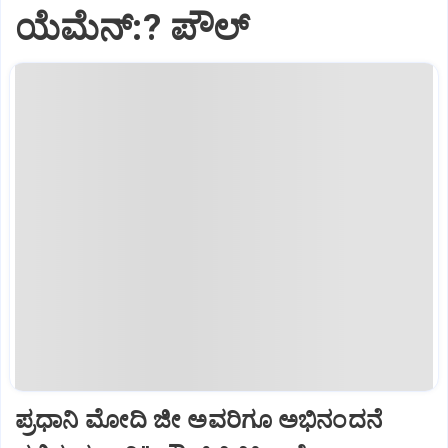
ಯೆಮೆನ್:? ಪೌಲ್
ಪ್ರಧಾನಿ ಮೋದಿ ಜೀ ಅವರಿಗೂ ಅಭಿನಂದನೆ