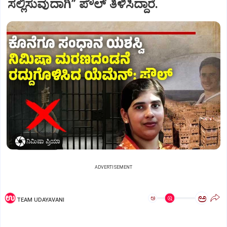
ಸಲ್ಲಿಸುವುದಾಗಿ” ಪೌಲ್‌ ತಿಳಿಸಿದ್ದಾರೆ.
ನಿಮಿಷಾ ಪ್ರಿಯಾ
ADVERTISEMENT
ಅ
ಅ
TEAM UDAYAVANI