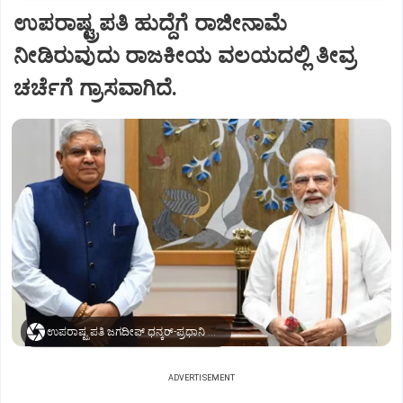
ಉಪರಾಷ್ಟ್ರಪತಿ ಹುದ್ದೆಗೆ ರಾಜೀನಾಮೆ
ನೀಡಿರುವುದು ರಾಜಕೀಯ ವಲಯದಲ್ಲಿ ತೀವ್ರ
ಚರ್ಚೆಗೆ ಗ್ರಾಸವಾಗಿದೆ.
ಉಪರಾಷ್ಟ್ರಪತಿ ಜಗದೀಪ್‌ ಧನ್ಕರ್-ಪ್ರಧಾನಿ ಮೋದಿ
ADVERTISEMENT