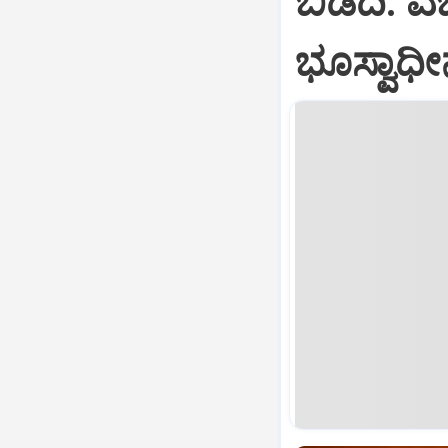
ಬಿಡದಿ: 
ಭೂಸ್ವಾಧ