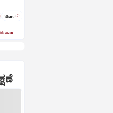
ಅ
Share
Udayavani
್ಷಣೆ