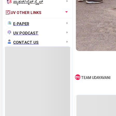
ಫ್ಯಾಶನ್/ಲೈಫ್‌ ಸ್ಟೈಲ್
UV OTHER LINKS
E-PAPER
UV PODCAST
CONTACT US
TEAM UDAYAVANI