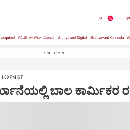
ಅ
 acquired
#ಬಿಡದಿ ಟೌನ್‌ಶಿಪ್‌ ಯೋಜನೆ
#Udayavani Digital
#Udayavani Kannada
#
ADVERTISEMENT
, 1:09 PM IST
ಾರ್ಖಾನೆಯಲ್ಲಿ ಬಾಲ ಕಾರ್ಮಿಕರ ರಕ