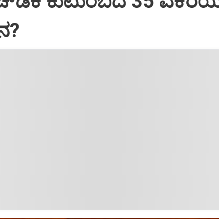
ಎಚ್‌ಡಿಕೆ ಕುಟುಂಬದ 35 ಎಕರೆ
ೀನ?