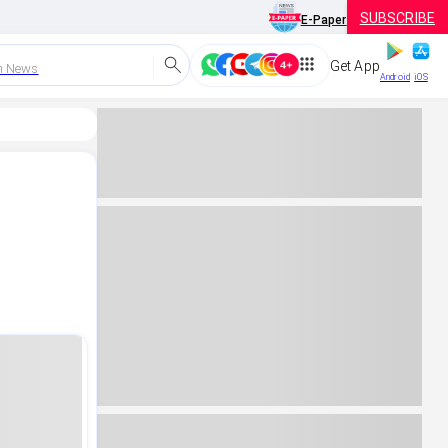
SUBSCRIBE
E-Paper
Get App
h News
Android
iOS