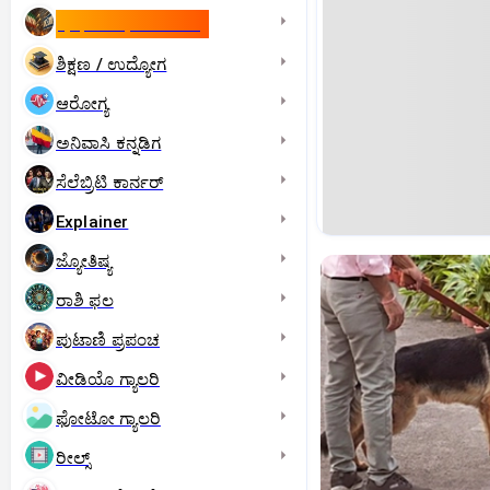
ಇಸ್ರೇಲ್- ಇರಾನ್‌ ಯುದ್ಧ
ಶಿಕ್ಷಣ / ಉದ್ಯೋಗ
ಆರೋಗ್ಯ
ಅನಿವಾಸಿ ಕನ್ನಡಿಗ
ಸೆಲೆಬ್ರಿಟಿ ಕಾರ್ನರ್‌
Explainer
ಜ್ಯೋತಿಷ್ಯ
ರಾಶಿ ಫಲ
ಪುಟಾಣಿ ಪ್ರಪಂಚ
ವೀಡಿಯೊ ಗ್ಯಾಲರಿ
ಫೋಟೋ ಗ್ಯಾಲರಿ
ರೀಲ್ಸ್