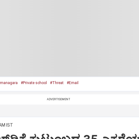
managara
#Private school
#Threat
#Email
ADVERTISEMENT
 AM IST