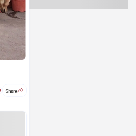
ಅ
Share