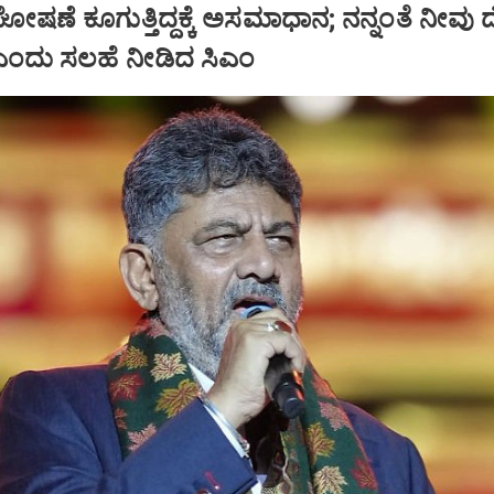
ಷಣೆ ಕೂಗುತ್ತಿದ್ದಕ್ಕೆ ಅಸಮಾಧಾನ; ನನ್ನಂತೆ ನೀವು
ಿ ಎಂದು ಸಲಹೆ ನೀಡಿದ ಸಿಎಂ