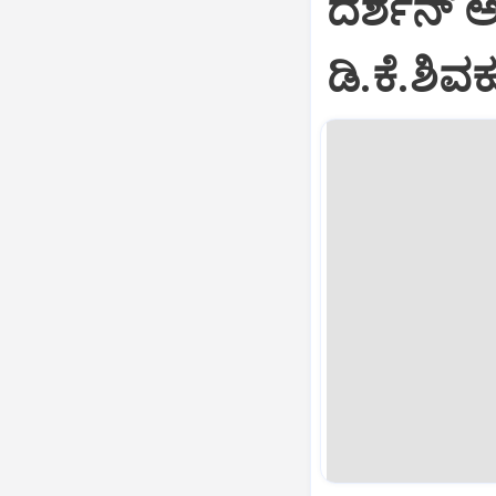
ದರ್ಶನ್ 
ಡಿ.ಕೆ.ಶಿ