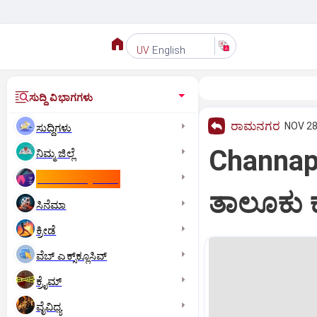
English
UV
ಸುದ್ದಿ ವಿಭಾಗಗಳು
ರಾಮನಗರ
NOV 28
ಸುದ್ದಿಗಳು
Channapa
ನಿಮ್ಮ ಜಿಲ್ಲೆ
ಕಾಮನ್‌ ವೆಲ್ತ್‌ ಗೇಮ್ಸ್‌
ತಾಲೂಕು ಕ
ಸಿನೆಮಾ
ಕ್ರೀಡೆ
ವೆಬ್ ಎಕ್ಸ್‌ಕ್ಲೂಸಿವ್
ಕ್ರೈಮ್
ವೈವಿಧ್ಯ