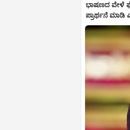
ಭಾಷಣದ ವೇಳೆ ಘೋ
ಪ್ರಾರ್ಥನೆ ಮಾಡ