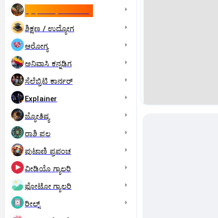
ಇಸ್ರೇಲ್- ಇರಾನ್‌ ಯುದ್ಧ
ಶಿಕ್ಷಣ / ಉದ್ಯೋಗ
ಆರೋಗ್ಯ
ಅನಿವಾಸಿ ಕನ್ನಡಿಗ
ಸೆಲೆಬ್ರಿಟಿ ಕಾರ್ನರ್‌
Explainer
ಜ್ಯೋತಿಷ್ಯ
ರಾಶಿ ಫಲ
ಪುಟಾಣಿ ಪ್ರಪಂಚ
ವೀಡಿಯೊ ಗ್ಯಾಲರಿ
ಫೋಟೋ ಗ್ಯಾಲರಿ
ರೀಲ್ಸ್