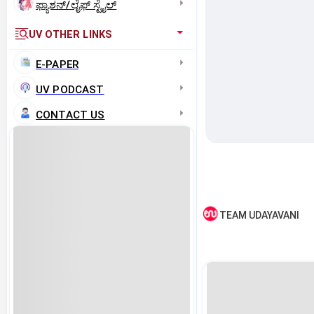
ಫ್ಯಾಶನ್/ಲೈಫ್‌ ಸ್ಟೈಲ್
UV OTHER LINKS
E-PAPER
UV PODCAST
CONTACT US
TEAM UDAYAVANI