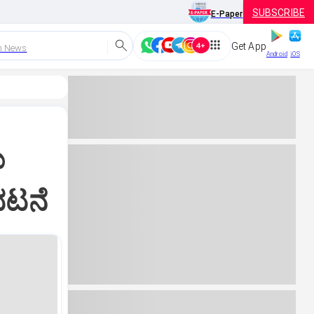
SUBSCRIBE
E-Paper
Get App
h News
Android
iOS
ು
ಭಟನೆ