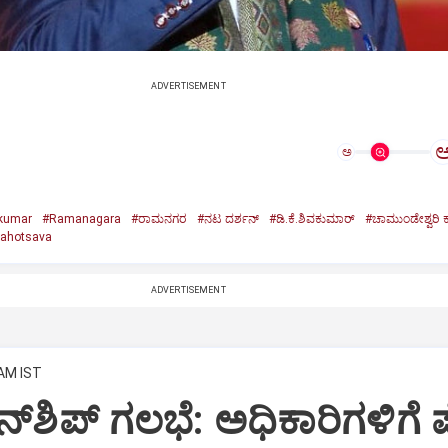
ADVERTISEMENT
ಅ
akumar
#Ramanagara
#ರಾಮನಗರ
#ನಟ ದರ್ಶನ್
#ಡಿ.ಕೆ.ಶಿವಕುಮಾರ್
#ಚಾಮುಂಡೇಶ್ವರಿ
ahotsava
ADVERTISEMENT
 AM IST
್‌ಶಿಪ್‌ ಗಲಭೆ: ಅಧಿಕಾರಿಗಳಿಗೆ