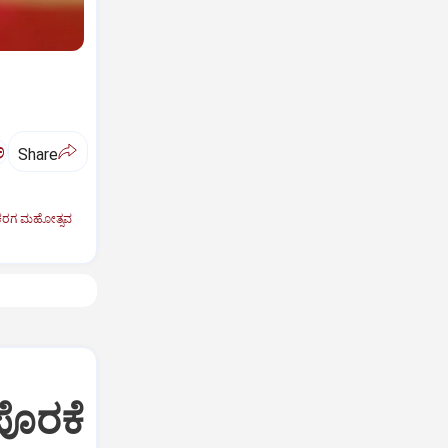
ಅ
Share
 ಕರಗ ಮಹೋತ್ಸವ
 ಪೊರಕೆ