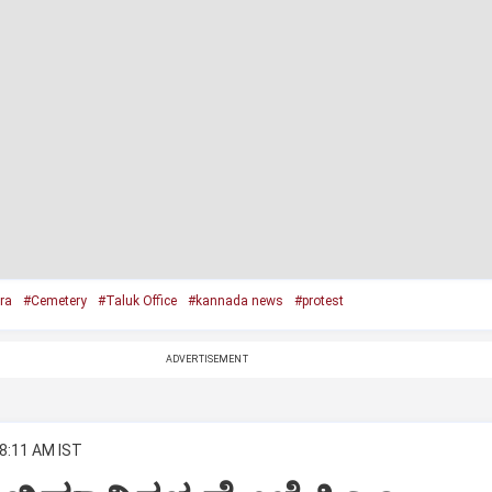
ra
#Cemetery
#Taluk Office
#kannada news
#protest
ADVERTISEMENT
 8:11 AM IST