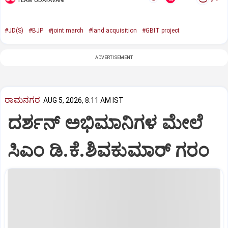
TEAM UDAYAVANI
#JD(S)
#BJP
#joint march
#land acquisition
#GBIT project
ADVERTISEMENT
ರಾಮನಗರ
AUG 5, 2026, 8:11 AM IST
ದರ್ಶನ್ ಅಭಿಮಾನಿಗಳ ಮೇಲೆ
ಸಿಎಂ ಡಿ.ಕೆ.ಶಿವಕುಮಾರ್ ಗರಂ