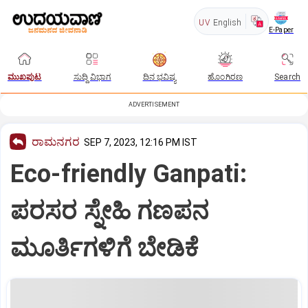
UV
English
E-Paper
ಮುಖಪುಟ
ಸುದ್ದಿ ವಿಭಾಗ
ದಿನ ಭವಿಷ್ಯ
ಹೊಂಗಿರಣ
Search
ADVERTISEMENT
ರಾಮನಗರ
SEP 7, 2023, 12:16 PM IST
Eco-friendly Ganpati:
ಪರಸರ ಸ್ನೇಹಿ ಗಣಪನ
ಮೂರ್ತಿಗಳಿಗೆ ಬೇಡಿಕೆ