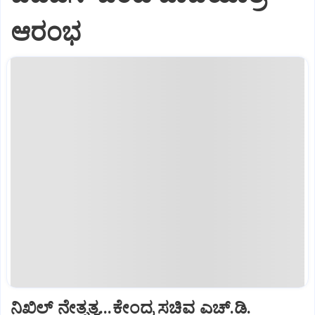
ಆರಂಭ
ನಿಖಿಲ್‌ ನೇತೃತ್ವ...ಕೇಂದ್ರ ಸಚಿವ ಎಚ್‌.ಡಿ.