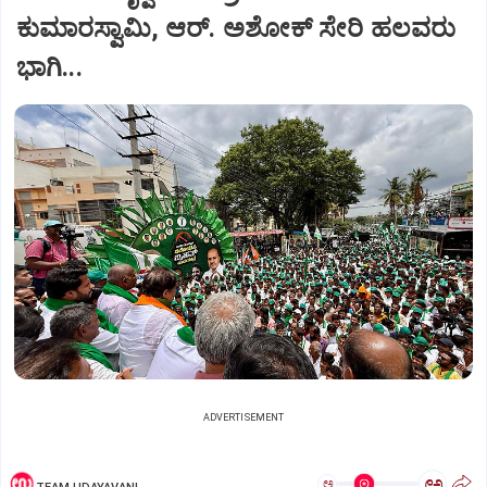
ಕುಮಾರಸ್ವಾಮಿ, ಆರ್‌. ಅಶೋಕ್ ಸೇರಿ ಹಲವರು
ಭಾಗಿ...
ADVERTISEMENT
ಅ
ಅ