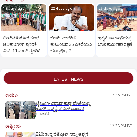
13 days ago
22 days ago
23 days ago
ಬಿಡದಿ ಟೌನ್‌ಶಿಪ್‌ ಗಲಭೆ:
ಬಿಡದಿ: ಎಚ್‌ಡಿಕೆ
ಇಟ್ಟಿಗೆ ಕಾರ್ಖಾನೆಯಲ್ಲಿ
ಅಧಿಕಾರಿಗಳಿಗೆ ಪೊರಕೆ
ಕುಟುಂಬದ 35 ಎಕರೆಯೂ
ಬಾಲ ಕಾರ್ಮಿಕರ ರಕ್ಷಣೆ
ಸೇವೆ: 11 ಮಂದಿ ರೈತರಿಗೆ
ಭೂಸ್ವಾಧೀನ?
ಜಾಮೀನು
LATEST NEWS
ಉಡುಪಿ
12:26 PM IST
ಟೈಮಿಂಗ್‌ ವಿವಾದ: ಕಾಪು ಪೇಟೆಯಲ್ಲಿ
ಖಾಸಗಿ ಎಕ್ಸ್‌ಪ್ರೆಸ್ ಬಸ್‌ ಚಾಲಕರ
ರಂಪಾಟ
ರಾಷ್ಟ್ರೀಯ
12:23 PM IST
E20: ಶುದ್ಧ ಪೆಟ್ರೋಲ್ ನಿಮ್ಮ ಅಪ್ಪನ