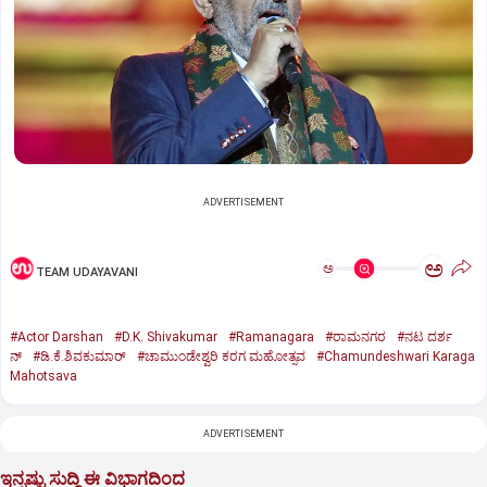
ADVERTISEMENT
ಅ
ಅ
TEAM UDAYAVANI
#Actor Darshan
#D.K. Shivakumar
#Ramanagara
#ರಾಮನಗರ
#ನಟ ದರ್ಶ
ನ್
#ಡಿ.ಕೆ.ಶಿವಕುಮಾರ್
#ಚಾಮುಂಡೇಶ್ವರಿ ಕರಗ ಮಹೋತ್ಸವ
#Chamundeshwari Karaga
Mahotsava
ADVERTISEMENT
ಇನ್ನಷ್ಟು ಸುದ್ದಿ ಈ ವಿಭಾಗದಿಂದ