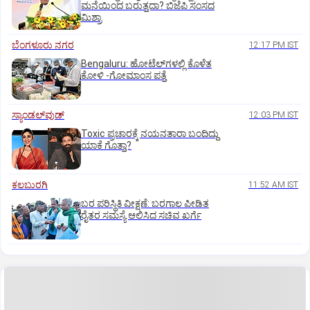
ಮನೆಯಿಂದ ಬರುತ್ತದಾ? ಬಿಜೆಪಿ ಸಂಸದ
ಮಿಶ್ರಾ
ಬೆಂಗಳೂರು ನಗರ
12:17 PM IST
Bengaluru: ಹೋಟೆಲ್‌ಗ‌ಳಲ್ಲಿ ಕೊಳೆತ
ಕೋಳಿ -ಗೋಮಾಂಸ ಪತ್ತೆ
ಸ್ಯಾಂಡಲ್‌ವುಡ್‌
12:03 PM IST
Toxic ಪ್ರಚಾರಕ್ಕೆ ನಯನತಾರಾ ಬಂದಿದ್ದು
ಯಾಕೆ ಗೊತ್ತಾ?
ಕಲಬುರಗಿ
11:52 AM IST
ಬರ ಪರಿಸ್ಥಿತಿ ವೀಕ್ಷಣೆ: ಬರಗಾಲ ಪೀಡಿತ
ರೈತರ ಸಮಸ್ಯೆ ಆಲಿಸಿದ ಸಚಿವ ಖರ್ಗೆ