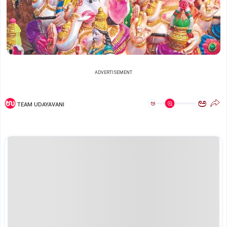
ADVERTISEMENT
ಅ
ಅ
TEAM UDAYAVANI