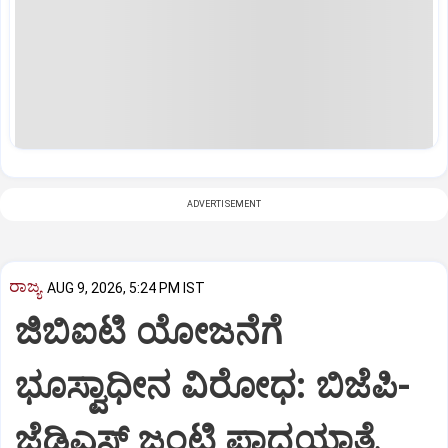
ADVERTISEMENT
ರಾಜ್ಯ
AUG 9, 2026, 5:24 PM IST
ಜಿಬಿಐಟಿ ಯೋಜನೆಗೆ
ಭೂಸ್ವಾಧೀನ ವಿರೋಧ: ಬಿಜೆಪಿ-
ಜೆಡಿಎಸ್‌ ಜಂಟಿ ಪಾದಯಾತ್ರೆ