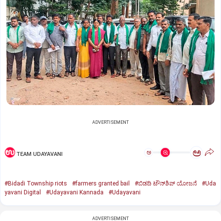
ADVERTISEMENT
ಅ
ಅ
TEAM UDAYAVANI
#Bidadi Township riots
#farmers granted bail
#ಬಿಡದಿ ಟೌನ್‌ಶಿಪ್‌ ಯೋಜನೆ
#Uda
yavani Digital
#Udayavani Kannada
#Udayavani
ADVERTISEMENT