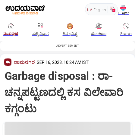
UV
English
E-Paper
ಮುಖಪುಟ
ಸುದ್ದಿ ವಿಭಾಗ
ದಿನ ಭವಿಷ್ಯ
ಹೊಂಗಿರಣ
Search
ADVERTISEMENT
ರಾಮನಗರ
SEP 16, 2023, 10:24 AM IST
Garbage disposal : ರಾ-
ಚನ್ನಪಟ್ಟಣದಲ್ಲಿ ಕಸ ವಿಲೇವಾರಿ
ಕಗ್ಗಂಟು