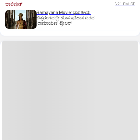
ಬಾಲಿವುಡ್‌
8:21 PM IST
Ramayana Movie: ಭಾರತೀಯ
ಚಿತ್ರರಂಗದಲ್ಲೇ ಹೊಸ ಇತಿಹಾಸ ಬರೆದ
ʼರಾಮಾಯಣʼ ಟ್ರೇಲರ್