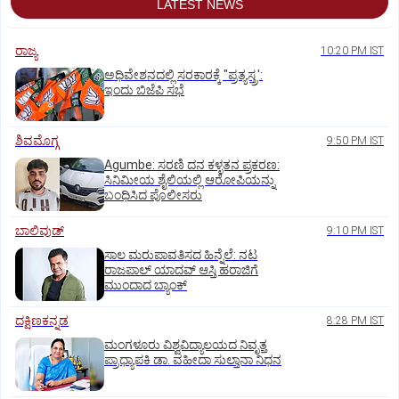
LATEST NEWS
ರಾಜ್ಯ
10:20 PM IST
ಅಧಿವೇಶನದಲ್ಲಿ ಸರಕಾರಕ್ಕೆ "ಪ್ರತ್ಯಸ್ತ್ರ':
ಇಂದು ಬಿಜೆಪಿ ಸಭೆ
ಶಿವಮೊಗ್ಗ
9:50 PM IST
Agumbe: ಸರಣಿ ದನ ಕಳ್ಳತನ ಪ್ರಕರಣ:
ಸಿನಿಮೀಯ ಶೈಲಿಯಲ್ಲಿ ಆರೋಪಿಯನ್ನು
ಬಂಧಿಸಿದ ಪೊಲೀಸರು
ಬಾಲಿವುಡ್‌
9:10 PM IST
ಸಾಲ ಮರುಪಾವತಿಸದ ಹಿನ್ನೆಲೆ: ನಟ
ರಾಜಪಾಲ್ ಯಾದವ್‌ ಆಸ್ತಿ ಹರಾಜಿಗೆ
ಮುಂದಾದ ಬ್ಯಾಂಕ್
ದಕ್ಷಿಣಕನ್ನಡ
8:28 PM IST
ಮಂಗಳೂರು ವಿಶ್ವವಿದ್ಯಾಲಯದ ನಿವೃತ್ತ
ಪ್ರಾಧ್ಯಾಪಕಿ ಡಾ. ವಹೀದಾ ಸುಲ್ತಾನಾ ನಿಧನ