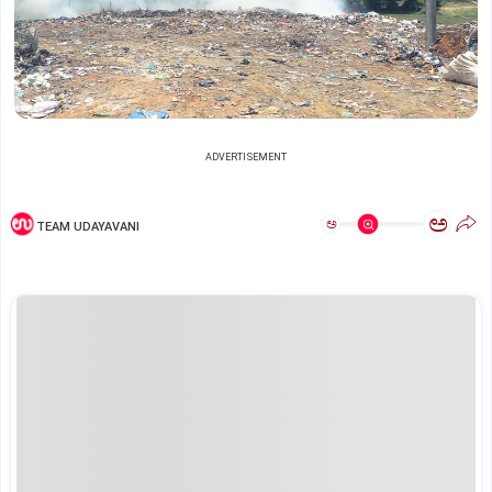
ADVERTISEMENT
ಅ
ಅ
TEAM UDAYAVANI