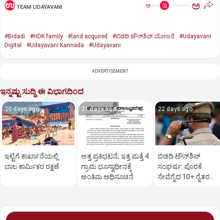
ಅ
ಅ
TEAM UDAYAVANI
#Bidadi
#HDK family
#land acquired
#ಬಿಡದಿ ಟೌನ್‌ಶಿಪ್‌ ಯೋಜನೆ
#Udayavani
Digital
#Udayavani Kannada
#Udayavani
ADVERTISEMENT
ಇನ್ನಷ್ಟು ಸುದ್ದಿ ಈ ವಿಭಾಗದಿಂದ
20 days ago
21 days ago
22 days ago
ಇಟ್ಟಿಗೆ ಕಾರ್ಖಾನೆಯಲ್ಲಿ
ಅತ್ತ ಪ್ರತಿಭಟನೆ, ಇತ್ತ ಮತ್ತೆ 4
ಬಿಡದಿ ಟೌನ್‌ಶಿಪ್‌
ಬಾಲ ಕಾರ್ಮಿಕರ ರಕ್ಷಣೆ
ಗ್ರಾಮ ಭೂಸ್ವಾಧೀನಕ್ಕೆ
ಸಂಘರ್ಷ: ಪೊರಕೆ
ಅಂತಿಮ ಅಧಿಸೂಚನೆ
ಸೇವೆಗೈದ 10+ ರೈತರ
ವಿರುದ್ಧ ಕೊಲೆ ಯತ್ನ ಕೇಸ್‌