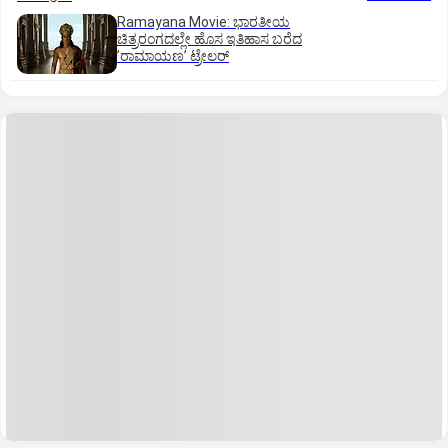
Ramayana Movie: ಭಾರತೀಯ
ಚಿತ್ರರಂಗದಲ್ಲೇ ಹೊಸ ಇತಿಹಾಸ ಬರೆದ
ʼರಾಮಾಯಣʼ ಟ್ರೇಲರ್