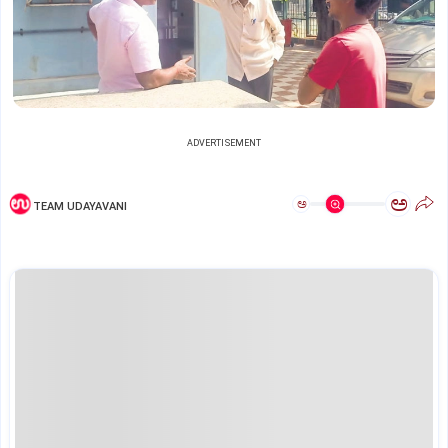
ADVERTISEMENT
ಅ
ಅ
TEAM UDAYAVANI