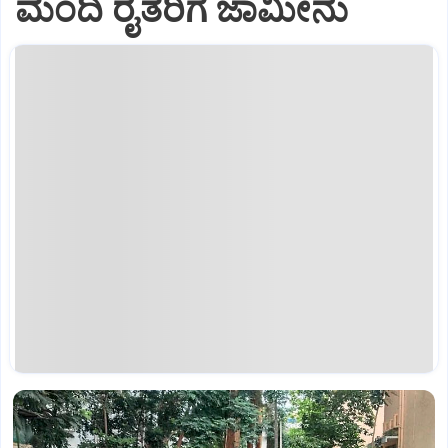
ಮಂದಿ ರೈತರಿಗೆ ಜಾಮೀನು