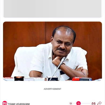
ADVERTISEMENT
ಅ
ಅ
TEAM UDAYAVANI