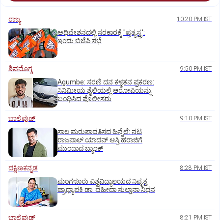
ರಾಜ್ಯ
10:20 PM IST
ಅಧಿವೇಶನದಲ್ಲಿ ಸರಕಾರಕ್ಕೆ "ಪ್ರತ್ಯಸ್ತ್ರ':
ಇಂದು ಬಿಜೆಪಿ ಸಭೆ
ಶಿವಮೊಗ್ಗ
9:50 PM IST
Agumbe: ಸರಣಿ ದನ ಕಳ್ಳತನ ಪ್ರಕರಣ:
ಸಿನಿಮೀಯ ಶೈಲಿಯಲ್ಲಿ ಆರೋಪಿಯನ್ನು
ಬಂಧಿಸಿದ ಪೊಲೀಸರು
ಬಾಲಿವುಡ್‌
9:10 PM IST
ಸಾಲ ಮರುಪಾವತಿಸದ ಹಿನ್ನೆಲೆ: ನಟ
ರಾಜಪಾಲ್ ಯಾದವ್‌ ಆಸ್ತಿ ಹರಾಜಿಗೆ
ಮುಂದಾದ ಬ್ಯಾಂಕ್
ದಕ್ಷಿಣಕನ್ನಡ
8:28 PM IST
ಮಂಗಳೂರು ವಿಶ್ವವಿದ್ಯಾಲಯದ ನಿವೃತ್ತ
ಪ್ರಾಧ್ಯಾಪಕಿ ಡಾ. ವಹೀದಾ ಸುಲ್ತಾನಾ ನಿಧನ
ಬಾಲಿವುಡ್‌
8:21 PM IST