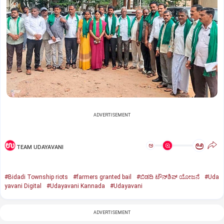
ADVERTISEMENT
ಅ
ಅ
TEAM UDAYAVANI
#Bidadi Township riots
#farmers granted bail
#ಬಿಡದಿ ಟೌನ್‌ಶಿಪ್‌ ಯೋಜನೆ
#Uda
yavani Digital
#Udayavani Kannada
#Udayavani
ADVERTISEMENT