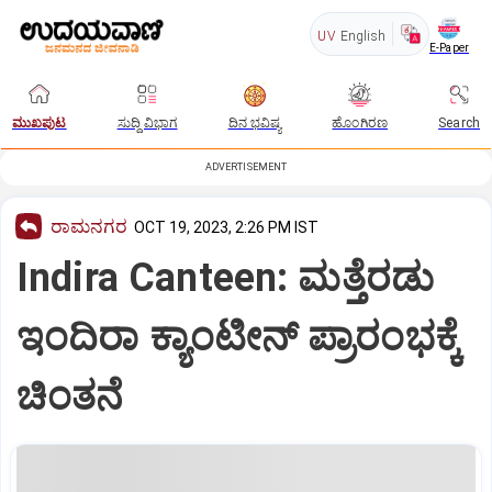
UV
English
E-Paper
ಮುಖಪುಟ
ಸುದ್ದಿ ವಿಭಾಗ
ದಿನ ಭವಿಷ್ಯ
ಹೊಂಗಿರಣ
Search
ADVERTISEMENT
ರಾಮನಗರ
OCT 19, 2023, 2:26 PM IST
Indira Canteen: ಮತ್ತೆರಡು
ಇಂದಿರಾ ಕ್ಯಾಂಟೀನ್‌ ಪ್ರಾರಂಭಕ್ಕೆ
ಚಿಂತನೆ