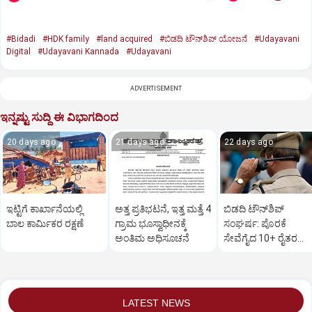
#Bidadi
#HDK family
#land acquired
#ಬಿಡದಿ ಟೌನ್‌ಶಿಪ್‌ ಯೋಜನೆ
#Udayavani
Digital
#Udayavani Kannada
#Udayavani
ADVERTISEMENT
ಇನ್ನಷ್ಟು ಸುದ್ದಿ ಈ ವಿಭಾಗದಿಂದ
20 days ago
21 days ago
22 days ago
ಇಟ್ಟಿಗೆ ಕಾರ್ಖಾನೆಯಲ್ಲಿ
ಅತ್ತ ಪ್ರತಿಭಟನೆ, ಇತ್ತ ಮತ್ತೆ 4
ಬಿಡದಿ ಟೌನ್‌ಶಿಪ್‌
ಬಾಲ ಕಾರ್ಮಿಕರ ರಕ್ಷಣೆ
ಗ್ರಾಮ ಭೂಸ್ವಾಧೀನಕ್ಕೆ
ಸಂಘರ್ಷ: ಪೊರಕೆ
ಅಂತಿಮ ಅಧಿಸೂಚನೆ
ಸೇವೆಗೈದ 10+ ರೈತರ
ವಿರುದ್ಧ ಕೊಲೆ ಯತ್ನ ಕೇಸ್‌
LATEST NEWS