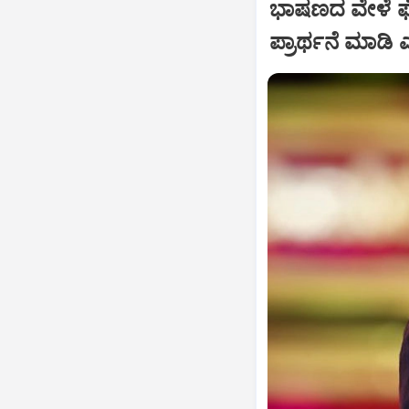
ಭಾಷಣದ ವೇಳೆ ಘೋ
ಪ್ರಾರ್ಥನೆ ಮಾಡ