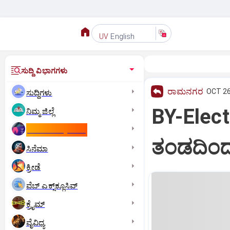
English
UV
ಸುದ್ದಿ ವಿಭಾಗಗಳು
ರಾಮನಗರ
OCT 26
ಸುದ್ದಿಗಳು
BY-Electi
ನಿಮ್ಮ ಜಿಲ್ಲೆ
ಕಾಮನ್‌ ವೆಲ್ತ್‌ ಗೇಮ್ಸ್‌
ತಂಡದಿಂದ 
ಸಿನೆಮಾ
ಕ್ರೀಡೆ
ವೆಬ್ ಎಕ್ಸ್‌ಕ್ಲೂಸಿವ್
ಕ್ರೈಮ್
ವೈವಿಧ್ಯ