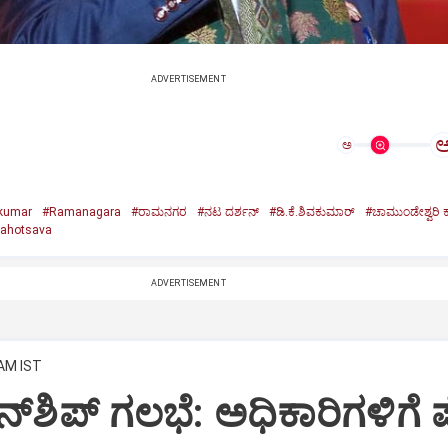
ADVERTISEMENT
ಅ
akumar
#Ramanagara
#ರಾಮನಗರ
#ನಟ ದರ್ಶನ್
#ಡಿ.ಕೆ.ಶಿವಕುಮಾರ್
#ಚಾಮುಂಡೇಶ್ವರಿ
ahotsava
ADVERTISEMENT
 AM IST
್‌ಶಿಪ್‌ ಗಲಭೆ: ಅಧಿಕಾರಿಗಳಿಗೆ