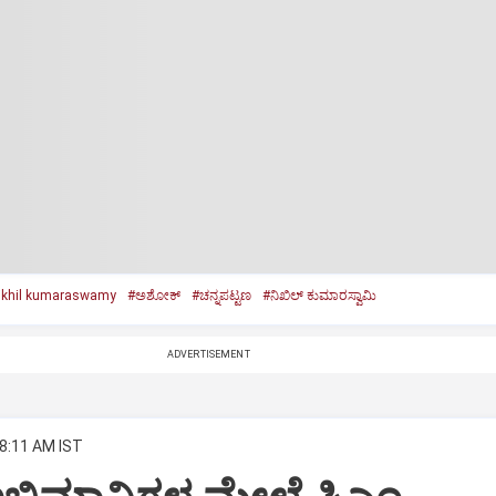
ikhil kumaraswamy
#ಅಶೋಕ್‌
#ಚನ್ನಪಟ್ಟಣ
#ನಿಖಿಲ್‌ ಕುಮಾರಸ್ವಾಮಿ
ADVERTISEMENT
 8:11 AM IST