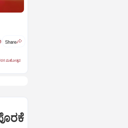
ಅ
Share
 ಕರಗ ಮಹೋತ್ಸವ
 ಪೊರಕೆ