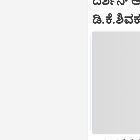
ದರ್ಶನ್ 
ಡಿ.ಕೆ.ಶಿ