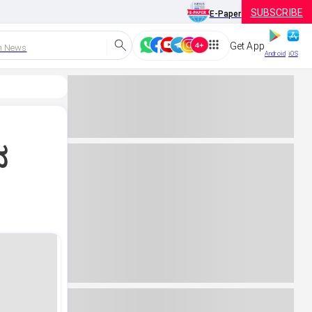
SUBSCRIBE
E-Paper
Get App
h News
Android
iOS
ನ