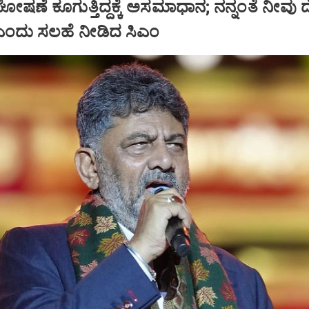
ಷಣೆ ಕೂಗುತ್ತಿದ್ದಕ್ಕೆ ಅಸಮಾಧಾನ; ನನ್ನಂತೆ ನೀವು
ಿ ಎಂದು ಸಲಹೆ ನೀಡಿದ ಸಿಎಂ