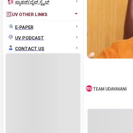
ಫ್ಯಾಶನ್/ಲೈಫ್‌ ಸ್ಟೈಲ್
UV OTHER LINKS
E-PAPER
UV PODCAST
CONTACT US
TEAM UDAYAVANI