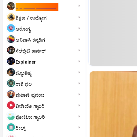
ಇಸ್ರೇಲ್- ಇರಾನ್‌ ಯುದ್ಧ
ಶಿಕ್ಷಣ / ಉದ್ಯೋಗ
ಆರೋಗ್ಯ
ಅನಿವಾಸಿ ಕನ್ನಡಿಗ
ಸೆಲೆಬ್ರಿಟಿ ಕಾರ್ನರ್‌
Explainer
ಜ್ಯೋತಿಷ್ಯ
ರಾಶಿ ಫಲ
ಪುಟಾಣಿ ಪ್ರಪಂಚ
ವೀಡಿಯೊ ಗ್ಯಾಲರಿ
ಫೋಟೋ ಗ್ಯಾಲರಿ
ರೀಲ್ಸ್