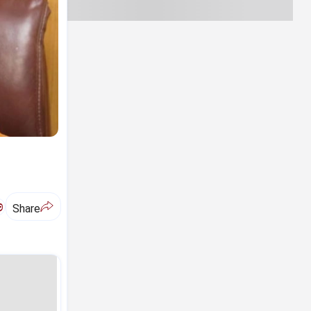
ಅ
Share