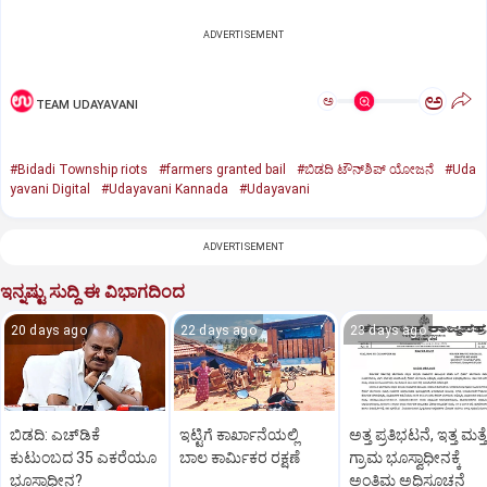
ADVERTISEMENT
ಅ
ಅ
TEAM UDAYAVANI
#Bidadi Township riots
#farmers granted bail
#ಬಿಡದಿ ಟೌನ್‌ಶಿಪ್‌ ಯೋಜನೆ
#Uda
yavani Digital
#Udayavani Kannada
#Udayavani
ADVERTISEMENT
ಇನ್ನಷ್ಟು ಸುದ್ದಿ ಈ ವಿಭಾಗದಿಂದ
20 days ago
22 days ago
23 days ago
ಬಿಡದಿ: ಎಚ್‌ಡಿಕೆ
ಇಟ್ಟಿಗೆ ಕಾರ್ಖಾನೆಯಲ್ಲಿ
ಅತ್ತ ಪ್ರತಿಭಟನೆ, ಇತ್ತ ಮತ್ತ
ಕುಟುಂಬದ 35 ಎಕರೆಯೂ
ಬಾಲ ಕಾರ್ಮಿಕರ ರಕ್ಷಣೆ
ಗ್ರಾಮ ಭೂಸ್ವಾಧೀನಕ್ಕೆ
ಭೂಸ್ವಾಧೀನ?
ಅಂತಿಮ ಅಧಿಸೂಚನೆ