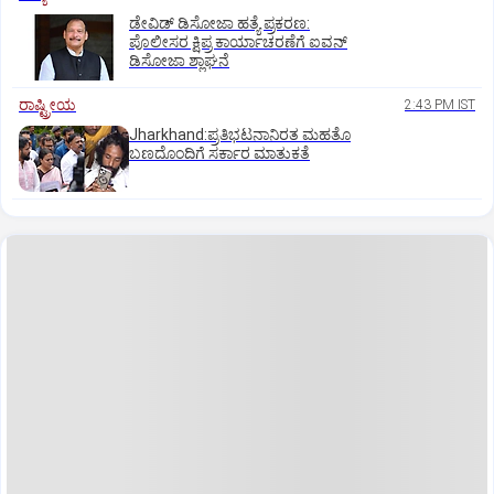
ಡೇವಿಡ್ ಡಿಸೋಜಾ ಹತ್ಯೆ ಪ್ರಕರಣ:
ಪೊಲೀಸರ ಕ್ಷಿಪ್ರ ಕಾರ್ಯಾಚರಣೆಗೆ ಐವನ್
ಡಿಸೋಜಾ ಶ್ಲಾಘನೆ
ರಾಷ್ಟ್ರೀಯ
2:43 PM IST
Jharkhand:ಪ್ರತಿಭಟನಾನಿರತ ಮಹತೊ
ಬಣದೊಂದಿಗೆ ಸರ್ಕಾರ ಮಾತುಕತೆ