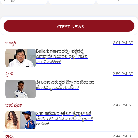
LATEST NEWS
ಬಳ್ಳಾರಿ
3:01 PM IST
Ballari: ಸರ್ಕಾರದಲ್ಲಿ - ಪಕ್ಷದಲ್ಲಿ
ಯಾವುದೇ ಗೊಂದಲ ಇಲ್ಲ..: ಸಚಿವ
ಎಂ.ಬಿ.ಪಾಟೀಲ್
ಕ್ರೀಡೆ
2:59 PM IST
ಶ್ರೀಲಂಕಾ ವಿರುದ್ಧದ ಟೆಸ್ಟ್ ಸರಣಿಯಿಂದ
ಹೊರಬಿದ್ದ ಸಾಯಿ ಸುದರ್ಶನ್
ಬಾಲಿವುಡ್‌
2:47 PM IST
24ರ ಹರೆಯದ ಕ್ರಿಕೆಟಿಗ ಜೈಸ್ವಾಲ್‌ ಜತೆ
ಡೇಟಿಂಗ್?:‌ ಮೌನ ಮುರಿದ ಮೃಣಾಲ್‌
ಠಾಕೂರ್
ರಾಜ್ಯ
2:44 PM IST