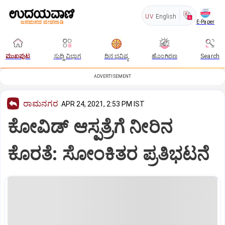
UV
English
E-Paper
ಮುಖಪುಟ
ಸುದ್ದಿ ವಿಭಾಗ
ದಿನ ಭವಿಷ್ಯ
ಹೊಂಗಿರಣ
Search
ADVERTISEMENT
ರಾಮನಗರ
APR 24, 2021, 2:53 PM IST
ಕೋವಿಡ್‌ ಆಸ್ಪತ್ರೆಗೆ ನೀರಿನ
ಕೊರತೆ: ಸೋಂಕಿತರ ಪ್ರತಿಭಟನೆ