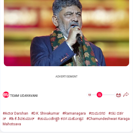
ADVERTISEMENT
ಅ
ಅ
TEAM UDAYAVANI
#Actor Darshan
#D.K. Shivakumar
#Ramanagara
#ರಾಮನಗರ
#ನಟ ದರ್ಶ
ನ್
#ಡಿ.ಕೆ.ಶಿವಕುಮಾರ್
#ಚಾಮುಂಡೇಶ್ವರಿ ಕರಗ ಮಹೋತ್ಸವ
#Chamundeshwari Karaga
Mahotsava