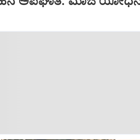
ರ ವಾಹನ ಅಪಘಾತ: ಮಾಜಿ ಯೋಧ