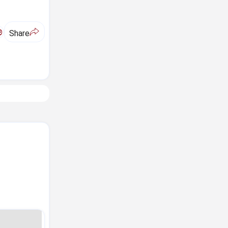
ಅ
Share