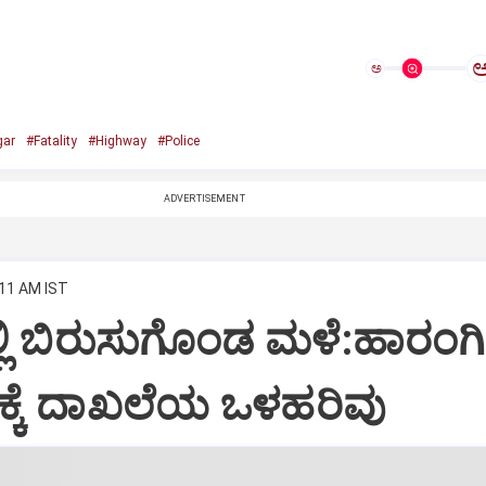
ಅ
gar
#Fatality
#Highway
#Police
ADVERTISEMENT
:11 AM IST
್ಲಿ ಬಿರುಸುಗೊಂಡ ಮಳೆ:ಹಾರಂಗಿ
ಕೆ ದಾಖಲೆಯ ಒಳಹರಿವು