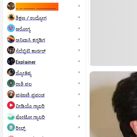
ಇಸ್ರೇಲ್- ಇರಾನ್‌ ಯುದ್ಧ
ಶಿಕ್ಷಣ / ಉದ್ಯೋಗ
ಆರೋಗ್ಯ
ಅನಿವಾಸಿ ಕನ್ನಡಿಗ
ಸೆಲೆಬ್ರಿಟಿ ಕಾರ್ನರ್‌
Explainer
ಜ್ಯೋತಿಷ್ಯ
ರಾಶಿ ಫಲ
ಪುಟಾಣಿ ಪ್ರಪಂಚ
ವೀಡಿಯೊ ಗ್ಯಾಲರಿ
ಫೋಟೋ ಗ್ಯಾಲರಿ
ರೀಲ್ಸ್