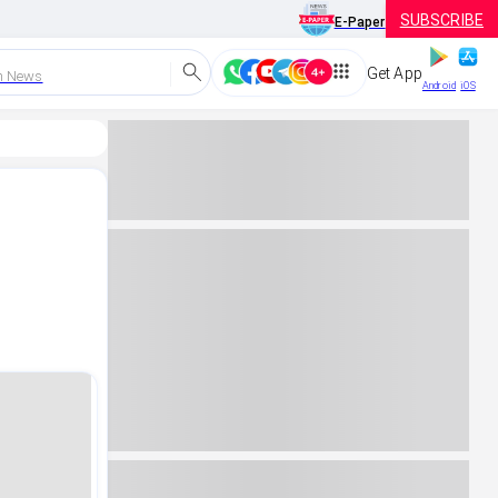
SUBSCRIBE
E-Paper
Get App
h News
Android
iOS