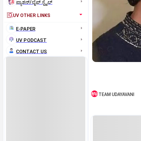
ಫ್ಯಾಶನ್/ಲೈಫ್‌ ಸ್ಟೈಲ್
UV OTHER LINKS
E-PAPER
UV PODCAST
CONTACT US
TEAM UDAYAVANI