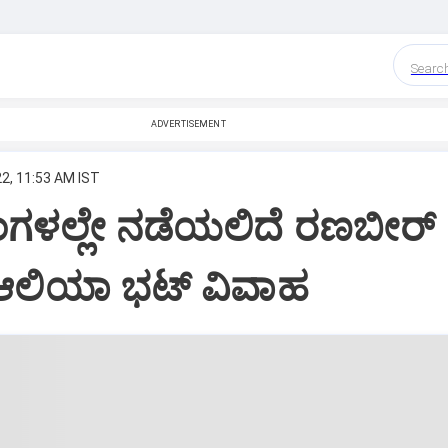
Searc
ADVERTISEMENT
2, 11:53 AM IST
ತಿಂಗಳಲ್ಲೇ ನಡೆಯಲಿದೆ ರಣಬೀರ್
ಆಲಿಯಾ ಭಟ್ ವಿವಾಹ