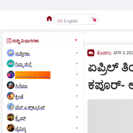
English
UV
ಸುದ್ದಿ ವಿಭಾಗಗಳು
ಕೊಡಗು
APR 3, 202
ಸುದ್ದಿಗಳು
ಏಪ್ರಿಲ್ 
ನಿಮ್ಮ ಜಿಲ್ಲೆ
ಕಾಮನ್‌ ವೆಲ್ತ್‌ ಗೇಮ್ಸ್‌
ಕಪೂರ್- 
ಸಿನೆಮಾ
ಕ್ರೀಡೆ
ವೆಬ್ ಎಕ್ಸ್‌ಕ್ಲೂಸಿವ್
ಕ್ರೈಮ್
ವೈವಿಧ್ಯ