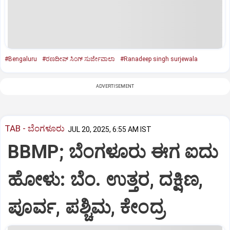
#Bengaluru
#ರಣದೀಪ್ ಸಿಂಗ್ ಸುರ್ಜೇವಾಲಾ
#Ranadeep singh surjewala
ADVERTISEMENT
TAB - ಬೆಂಗಳೂರು
JUL 20, 2025, 6:55 AM IST
BBMP; ಬೆಂಗಳೂರು ಈಗ ಐದು
ಹೋಳು: ಬೆಂ. ಉತ್ತರ, ದಕ್ಷಿಣ,
ಪೂರ್ವ, ಪಶ್ಚಿಮ, ಕೇಂದ್ರ