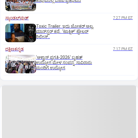
ಕಾಪುವಿನಲ್ಲಿ ಬಿಜೆಪಿ ಪ್ರತಿಭಟನೆ
ಸ್ಯಾಂಡಲ್‌ವುಡ್‌
7:27 PM IST
Toxic Trailer: ಇದು ಜೋಕರ್‌ ಅಲ್ಲ,
ಮಾನ್‌ಸ್ಟರ್‌ ಕಥೆ.. ʼಟಾಕ್ಸಿಕ್‌ʼ ಟ್ರೇಲರ್‌
ರಿಲೀಸ್..
ದಕ್ಷಿಣಕನ್ನಡ
7:17 PM IST
'ಆಳ್ವಾಸ್‌ ಪ್ರಗತಿ-2026' ಬೃಹತ್
ಉದ್ಯೋಗ ಮೇಳ ಸಂಪನ್ನ: ಸಾವಿರಾರು
ಮಂದಿಗೆ ಉದ್ಯೋಗ