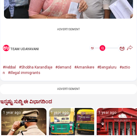
ADVERTISEMENT
ಅ
ಅ
TEAM UDAYAVANI
#Hebbal
#Shobha Karandlaje
#demand
#Amanikere
#Bengaluru
#actio
n
#illegal immigrants
ADVERTISEMENT
ಇನ್ನಷ್ಟು ಸುದ್ದಿ ಈ ವಿಭಾಗದಿಂದ
1 year ago
1 year ago
1 year ago