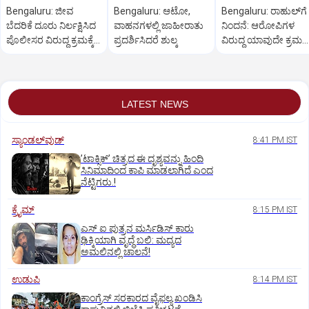
Bengaluru: ಜೀವ
Bengaluru: ಆಟೋ,
Bengaluru: ರಾಹುಲ್‌ಗೆ
ಬೆದರಿಕೆ ದೂರು ನಿರ್ಲಕ್ಷಿಸಿದ
ವಾಹನಗಳಲ್ಲಿ ಜಾಹೀರಾತು
ನಿಂದನೆ: ಆರೋಪಿಗಳ
ಪೊಲೀಸರ ವಿರುದ್ಧ ಕ್ರಮಕ್ಕೆ
ಪ್ರದರ್ಶಿಸಿದರೆ ಶುಲ್ಕ
ವಿರುದ್ಧ ಯಾವುದೇ ಕ್ರಮ
ಆಗ್ರಹ
ಬೇಡ
LATEST NEWS
ಸ್ಯಾಂಡಲ್‌ವುಡ್‌
8:41 PM IST
ʼಟಾಕ್ಸಿಕ್‌ʼ ಚಿತ್ರದ ಈ ದೃಶ್ಯವನ್ನು ಹಿಂದಿ
ಸಿನಿಮಾದಿಂದ ಕಾಪಿ ಮಾಡಲಾಗಿದೆ ಎಂದ
ನೆಟ್ಟಿಗರು.!
ಕ್ರೈಮ್
8:15 PM IST
ಎಸ್ ಐ ಪುತ್ರನ ಮರ್ಸಿಡಿಸ್‌ ಕಾರು
ಢಿಕ್ಕಿಯಾಗಿ ವೃದ್ಧೆ ಬಲಿ: ಮದ್ಯದ
ಅಮಲಿನಲ್ಲಿ ಚಾಲನೆ!
ಉಡುಪಿ
8:14 PM IST
ಕಾಂಗ್ರೆಸ್ ಸರಕಾರದ ವೈಫಲ್ಯ ಖಂಡಿಸಿ