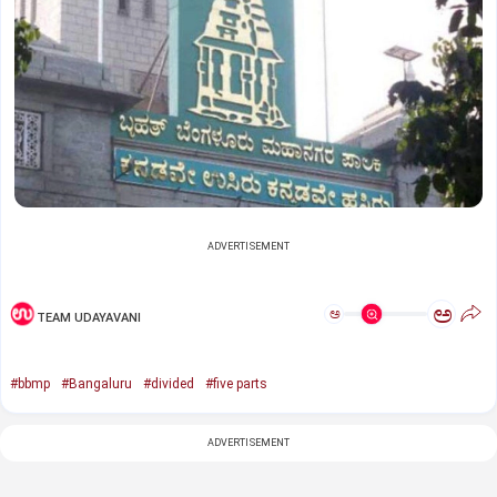
ADVERTISEMENT
ಅ
ಅ
TEAM UDAYAVANI
#bbmp
#Bangaluru
#divided
#five parts
ADVERTISEMENT