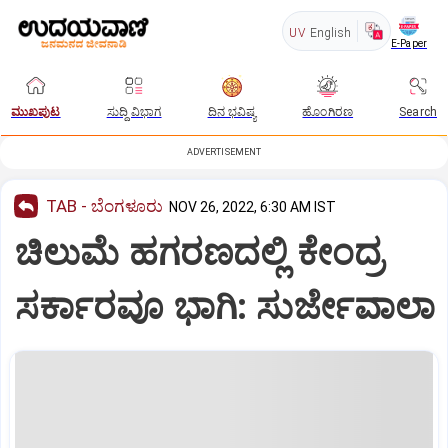
UV
English
E-Paper
ಮುಖಪುಟ
ಸುದ್ದಿ ವಿಭಾಗ
ದಿನ ಭವಿಷ್ಯ
ಹೊಂಗಿರಣ
Search
ADVERTISEMENT
TAB - ಬೆಂಗಳೂರು
NOV 26, 2022, 6:30 AM IST
ಚಿಲುಮೆ ಹಗರಣದಲ್ಲಿ ಕೇಂದ್ರ
ಸರ್ಕಾರವೂ ಭಾಗಿ: ಸುರ್ಜೇವಾಲಾ