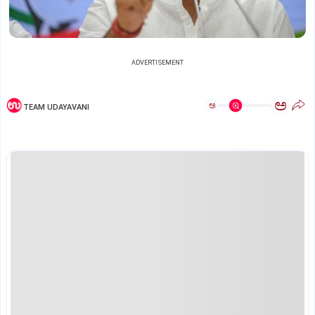
ADVERTISEMENT
ಅ
ಅ
TEAM UDAYAVANI