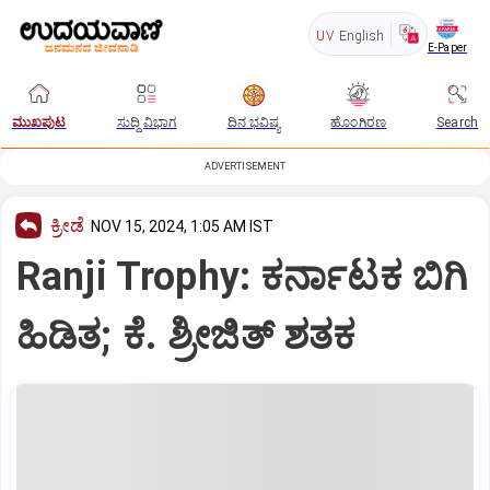
UV
English
E-Paper
ಮುಖಪುಟ
ಸುದ್ದಿ ವಿಭಾಗ
ದಿನ ಭವಿಷ್ಯ
ಹೊಂಗಿರಣ
Search
ADVERTISEMENT
ಕ್ರೀಡೆ
NOV 15, 2024, 1:05 AM IST
Ranji Trophy: ಕರ್ನಾಟಕ ಬಿಗಿ
ಹಿಡಿತ; ಕೆ. ಶ್ರೀಜಿತ್‌ ಶತಕ