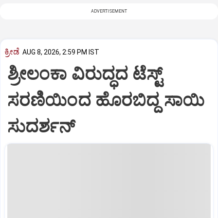
ADVERTISEMENT
ಕ್ರೀಡೆ
AUG 8, 2026, 2:59 PM IST
ಶ್ರೀಲಂಕಾ ವಿರುದ್ಧದ ಟೆಸ್ಟ್
ಸರಣಿಯಿಂದ ಹೊರಬಿದ್ದ ಸಾಯಿ
ಸುದರ್ಶನ್