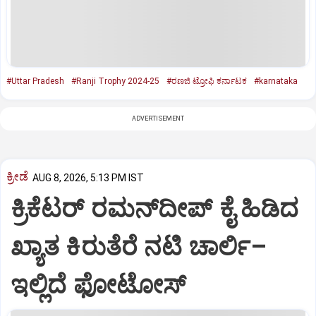
#Uttar Pradesh
#Ranji Trophy 2024-25
#ರಣಜಿ ಟ್ರೋಫಿ ಕರ್ನಾಟಕ
#karnataka
ADVERTISEMENT
ಕ್ರೀಡೆ
AUG 8, 2026, 5:13 PM IST
ಕ್ರಿಕೆಟರ್‌ ರಮನ್‌ದೀಪ್‌ ಕೈ ಹಿಡಿದ
ಖ್ಯಾತ ಕಿರುತೆರೆ ನಟಿ ಚಾರ್ಲಿ–
ಇಲ್ಲಿದೆ ಫೋಟೋಸ್