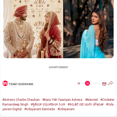
ADVERTISEMENT
ಅ
ಅ
TEAM UDAYAVANI
#Actress Charlie Chauhan
#Kaisi Yeh Yaariaan Actress
#Married
#Cricketer
Ramandeep Singh
#ಕ್ರಿಕೆಟರ್‌ ರಮನ್‌ದೀಪ್‌ ಸಿಂಗ್
#ಕಿರುತೆರೆ ನಟಿ ಚಾರ್ಲಿ ಚೌಹಾಣ್
#Uda
yavani Digital
#Udayavani Kannada
#Udayavani