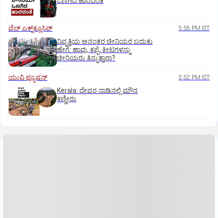
ಒಣಗಿದ ಹಾರದಂತೆ
ವೆಬ್ ಎಕ್ಸ್‌ಕ್ಲೂಸಿವ್
5:58 PM IST
ನಿವೃತ್ತಿಯ ಅನಂತರ ಚೀನಿಯರ ಬದುಕು
ಹೇಗೆ: ಹಾವು, ಕಪ್ಪೆ, ಕೀಟಗಳನ್ನು
ಚೀನಿಯರು ತಿನ್ನುತ್ತಾರಾ?
ಯುವಿ ಫ್ಯೂಷನ್
5:52 PM IST
Kerala: ದೇವರ ನಾಡಿನಲ್ಲಿ ಮೌನ
ಕಣ್ಣೀರು