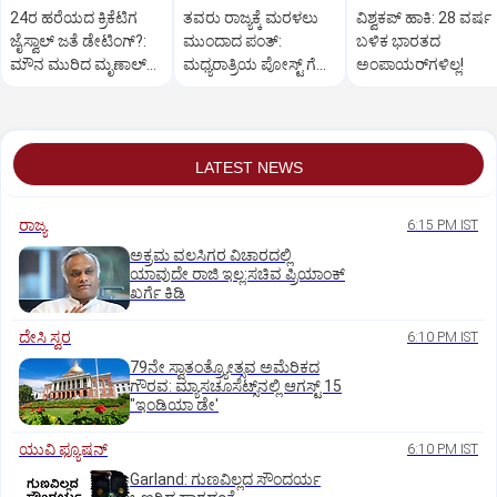
24ರ ಹರೆಯದ ಕ್ರಿಕೆಟಿಗ
ತವರು ರಾಜ್ಯಕ್ಕೆ ಮರಳಲು
ವಿಶ್ವಕಪ್‌ ಹಾಕಿ: 28 ವರ್ಷ
ಜೈಸ್ವಾಲ್‌ ಜತೆ ಡೇಟಿಂಗ್?:‌
ಮುಂದಾದ ಪಂತ್:‌
ಬಳಿಕ ಭಾರತದ
ಮೌನ ಮುರಿದ ಮೃಣಾಲ್‌
ಮಧ್ಯರಾತ್ರಿಯ ಪೋಸ್ಟ್‌ ಗೆ
ಅಂಪಾಯರ್‌ಗಳಿಲ್ಲ!
ಠಾಕೂರ್
ಸಿಎಂ ಧಾಮಿ ಪ್ರತಿಕ್ರಿಯೆ
LATEST NEWS
ರಾಜ್ಯ
6:15 PM IST
ಅಕ್ರಮ ವಲಸಿಗರ ವಿಚಾರದಲ್ಲಿ
ಯಾವುದೇ ರಾಜಿ ಇಲ್ಲ:ಸಚಿವ ಪ್ರಿಯಾಂಕ್
ಖರ್ಗೆ ಕಿಡಿ
ದೇಸಿ ಸ್ವರ
6:10 PM IST
79ನೇ ಸ್ವಾತಂತ್ರ್ಯೋತ್ಸವ ಅಮೆರಿಕದ
ಗೌರವ: ಮ್ಯಾಸಚೂಸೆಟ್ಸ್‌ನಲ್ಲಿ ಆಗಸ್ಟ್‌ 15
"ಇಂಡಿಯಾ ಡೇ'
ಯುವಿ ಫ್ಯೂಷನ್
6:10 PM IST
Garland: ಗುಣವಿಲ್ಲದ ಸೌಂದರ್ಯ