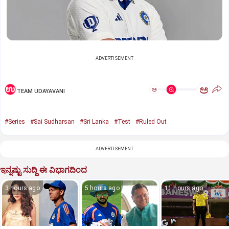
ADVERTISEMENT
ಅ
ಅ
TEAM UDAYAVANI
#Series
#Sai Sudharsan
#Sri Lanka
#Test
#Ruled Out
ADVERTISEMENT
ಇನ್ನಷ್ಟು ಸುದ್ದಿ ಈ ವಿಭಾಗದಿಂದ
3 hours ago
5 hours ago
11 hours ago