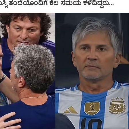
ಮೆಸ್ಸಿ ತಂದೆಯೊಂದಿಗೆ ಕೆಲ ಸಮಯ ಕಳೆದಿದ್ದರು...