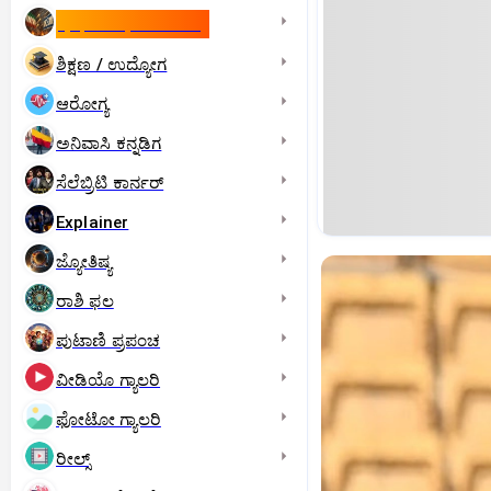
ಇಸ್ರೇಲ್- ಇರಾನ್‌ ಯುದ್ಧ
ಶಿಕ್ಷಣ / ಉದ್ಯೋಗ
ಆರೋಗ್ಯ
ಅನಿವಾಸಿ ಕನ್ನಡಿಗ
ಸೆಲೆಬ್ರಿಟಿ ಕಾರ್ನರ್‌
Explainer
ಜ್ಯೋತಿಷ್ಯ
ರಾಶಿ ಫಲ
ಪುಟಾಣಿ ಪ್ರಪಂಚ
ವೀಡಿಯೊ ಗ್ಯಾಲರಿ
ಫೋಟೋ ಗ್ಯಾಲರಿ
ರೀಲ್ಸ್