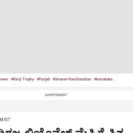
news
#Ranji Trophy
#Punjab
#Smaran Ravichandran
#karnataka
ADVERTISEMENT
PM IST