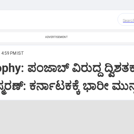
Searc
ADVERTISEMENT
, 4:59 PM IST
phy: ಪಂಜಾಬ್‌ ವಿರುದ್ದ ದ್ವಿಶತ
್ಮರಣ್:‌ ಕರ್ನಾಟಕಕ್ಕೆ ಭಾರೀ ಮುನ್