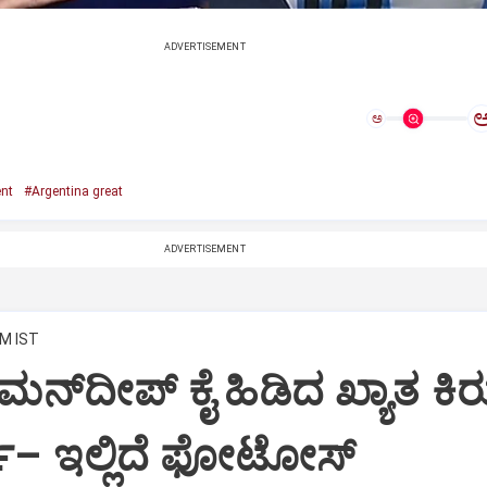
ADVERTISEMENT
ಅ
nt
#Argentina great
ADVERTISEMENT
PM IST
 ರಮನ್‌ದೀಪ್‌ ಕೈ ಹಿಡಿದ ಖ್ಯಾತ ಕಿರ
ಲಿ– ಇಲ್ಲಿದೆ ಫೋಟೋಸ್