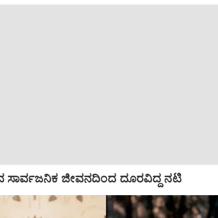
ಸಾರ್ವಜನಿಕ ಜೀವನದಿಂದ ದೂರವಿದ್ದ ನಟಿ