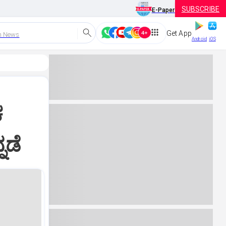
SUBSCRIBE
E-Paper
Get App
h News
Android
iOS
ಕ
ನಡೆ