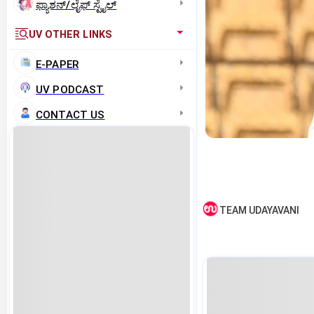
ಫ್ಯಾಶನ್/ಲೈಫ್‌ ಸ್ಟೈಲ್
UV OTHER LINKS
E-PAPER
UV PODCAST
CONTACT US
TEAM UDAYAVANI