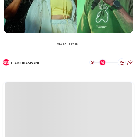
ADVERTISEMENT
ಅ
ಅ
TEAM UDAYAVANI