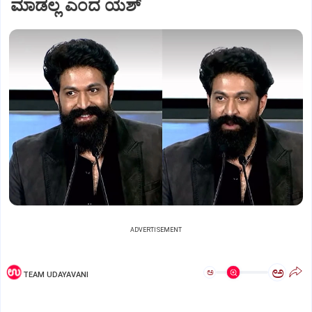
ಮಾಡಲ್ಲ ಎಂದ ಯಶ್
ADVERTISEMENT
ಅ
ಅ
TEAM UDAYAVANI