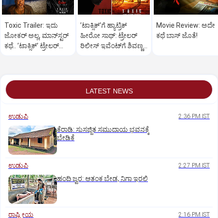
Toxic Trailer: ಇದು
ʼಟಾಕ್ಸಿಕ್‌ʼಗೆ ಹ್ಯಾಟ್ರಿಕ್‌
Movie Review: ಅದೇ
ಜೋಕರ್‌ ಅಲ್ಲ, ಮಾನ್‌ಸ್ಟರ್‌
ಹೀರೋ ಸಾಥ್:‌ ಟ್ರೇಲರ್‌
ಕಥೆ ಬಾಸ್‌ ಜೊತೆ!
ಕಥೆ.. ʼಟಾಕ್ಸಿಕ್‌ʼ ಟ್ರೇಲರ್‌
ರಿಲೀಸ್‌ ಇವೆಂಟ್‌ಗೆ ಶಿವಣ್ಣ
ರಿಲೀಸ್..
ಗೆಸ್ಟ್
LATEST NEWS
ಉಡುಪಿ
2:36 PM IST
ಕೆರಾಡಿ: ಸುಸಜ್ಜಿತ ಸಮುದಾಯ ಭವನಕ್ಕೆ
ಬೇಡಿಕೆ
ಉಡುಪಿ
2:27 PM IST
ಹಂದಿ ಜ್ವರ: ಆತಂಕ ಬೇಡ, ನಿಗಾ ಇರಲಿ
ರಾಷ್ಟ್ರೀಯ
2:16 PM IST