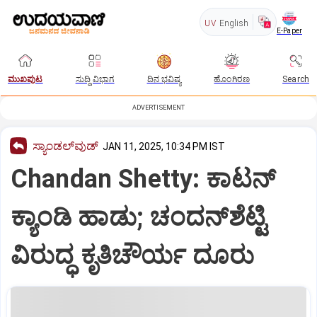
UV
English
E-Paper
ಮುಖಪುಟ
ಸುದ್ದಿ ವಿಭಾಗ
ದಿನ ಭವಿಷ್ಯ
ಹೊಂಗಿರಣ
Search
ADVERTISEMENT
ಸ್ಯಾಂಡಲ್‌ವುಡ್‌
JAN 11, 2025, 10:34 PM IST
Chandan Shetty: ಕಾಟನ್‌
ಕ್ಯಾಂಡಿ ಹಾಡು; ಚಂದನ್‌ಶೆಟ್ಟಿ
ವಿರುದ್ಧ ಕೃತಿಚೌರ್ಯ ದೂರು