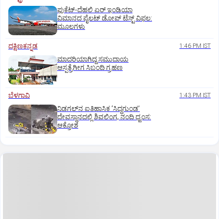
ಫುಕೆಟ್‌-ದೆಹಲಿ ಏರ್‌ ಇಂಡಿಯಾ
ವಿಮಾನದ ಪೈಲಟ್‌ ಡೋಪ್‌ ಟೆಸ್ಟ್‌ ವಿಫಲ:
ಮೂಲಗಳು
ದಕ್ಷಿಣಕನ್ನಡ
1:46 PM IST
ಮಾದರಿಯಾಗಿದ್ದ ಸಮುದಾಯ
ಆಸ್ಪತ್ರೆಗೀಗ ಸಿಬಂದಿ ಗ್ರಹಣ
ಬೆಳಗಾವಿ
1:43 PM IST
ನಿಡಗಲ್‌ನ ಐತಿಹಾಸಿಕ ‘ಸಿದ್ಧಗುಂಡ’
ದೇವಸ್ಥಾನದಲ್ಲಿ ಶಿವಲಿಂಗ, ನಂದಿ ಧ್ವಂಸ:
ಆಕ್ರೋಶ