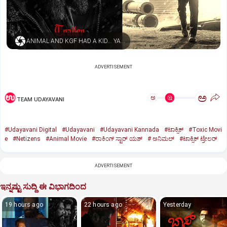
ANIMAL AND KGF HAD A KID… YASH NAMED HIM TOXIC
ADVERTISEMENT
ಅ
ಅ
TEAM UDAYAVANI
#Udayavani Digital
#Udayavani
#Udayavani Kannada
#ಟಾಕ್ಸಿಕ್‌
#Toxic Movi
e
#Netizens
#Animal Movie
#ರಾಕಿಂಗ್‌ ಸ್ಟಾರ್‌ ಯಶ್
#‌ ಅನಿಮಲ್‌
#ಟಾಕ್ಸಿಕ್‌ ಟ್ರೇಲರ್‌
ADVERTISEMENT
ಇನ್ನಷ್ಟು ಸುದ್ದಿ ಈ ವಿಭಾಗದಿಂದ
19 hours ago
22 hours ago
Yesterday