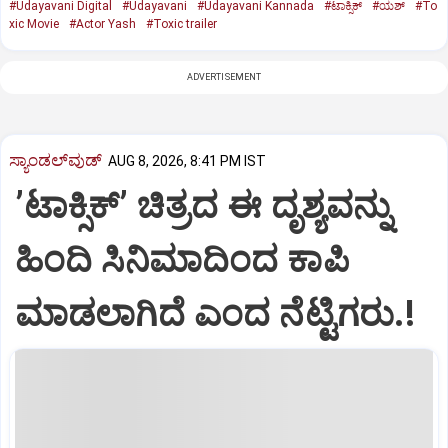
#Udayavani Digital
#Udayavani
#Udayavani Kannada
#ಟಾಕ್ಸಿಕ್‌
#ಯಶ್‌
#To
xic Movie
#Actor Yash
#Toxic trailer
ADVERTISEMENT
ಸ್ಯಾಂಡಲ್‌ವುಡ್‌
AUG 8, 2026, 8:41 PM IST
ʼಟಾಕ್ಸಿಕ್‌ʼ ಚಿತ್ರದ ಈ ದೃಶ್ಯವನ್ನು
ಹಿಂದಿ ಸಿನಿಮಾದಿಂದ ಕಾಪಿ
ಮಾಡಲಾಗಿದೆ ಎಂದ ನೆಟ್ಟಿಗರು.!