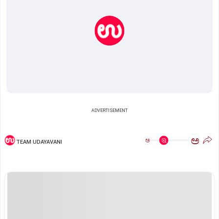
ADVERTISEMENT
ಅ
ಅ
TEAM UDAYAVANI