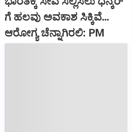
ಭಾರತಕ್ಕೆ ಸೇವೆ ಸಲ್ಲಿಸಲು ಧನ್ಕರ್‌
ಗೆ ಹಲವು ಅವಕಾಶ ಸಿಕ್ಕಿವೆ…
ಆರೋಗ್ಯ ಚೆನ್ನಾಗಿರಲಿ: PM