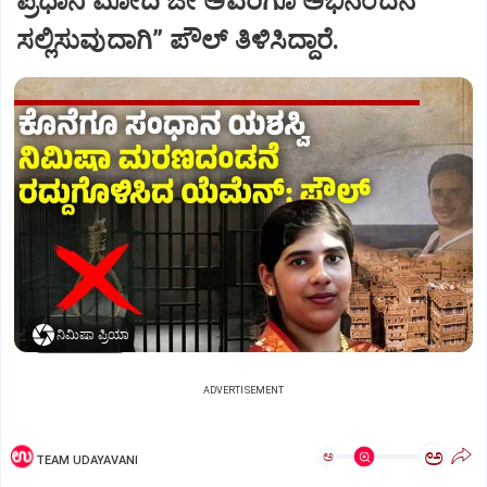
ಪ್ರಧಾನಿ ಮೋದಿ ಜೀ ಅವರಿಗೂ ಅಭಿನಂದನೆ
ಸಲ್ಲಿಸುವುದಾಗಿ” ಪೌಲ್‌ ತಿಳಿಸಿದ್ದಾರೆ.
ನಿಮಿಷಾ ಪ್ರಿಯಾ
ADVERTISEMENT
ಅ
ಅ
TEAM UDAYAVANI