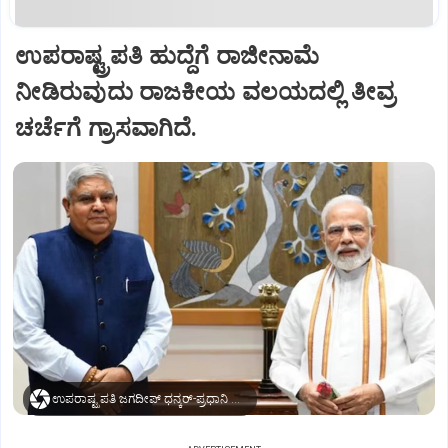
ಉಪರಾಷ್ಟ್ರಪತಿ ಹುದ್ದೆಗೆ ರಾಜೀನಾಮೆ
ನೀಡಿರುವುದು ರಾಜಕೀಯ ವಲಯದಲ್ಲಿ ತೀವ್ರ
ಚರ್ಚೆಗೆ ಗ್ರಾಸವಾಗಿದೆ.
ಉಪರಾಷ್ಟ್ರಪತಿ ಜಗದೀಪ್‌ ಧನ್ಕರ್-ಪ್ರಧಾನಿ ಮೋದಿ