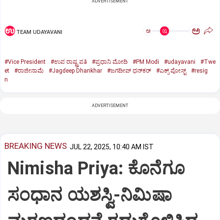
ADVERTISEMENT
ಅ
ಅ
TEAM UDAYAVANI
#Vice President
#ಉಪ ರಾಷ್ಟ್ರಪತಿ
#ಪ್ರಧಾನಿ ಮೋದಿ
#PM Modi
#udayavani
#Twe
et
#ರಾಜೀನಾಮೆ
#Jagdeep Dhankhar
#ಜಗದೀಪ್‌ ಧನ್‌ಕರ್‌
#ಎಕ್ಸ್‌ ಪೋಸ್ಟ್
#resig
n
ADVERTISEMENT
BREAKING NEWS
JUL 22, 2025, 10:40 AM IST
Nimisha Priya: ಕೊನೆಗೂ
ಸಂಧಾನ ಯಶಸ್ವಿ-ನಿಮಿಷಾ