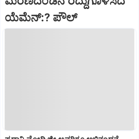
ಮರಣದಂಡನೆ ರದ್ದುಗೊಳಿಸಿದ
ಯೆಮೆನ್:? ಪೌಲ್