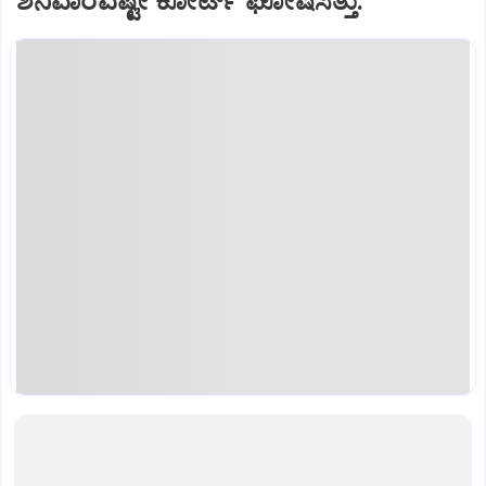
ಶನಿವಾರವಷ್ಟೇ ಕೋರ್ಟ್‌ ಘೋಷಿಸಿತ್ತು.