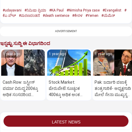
#udayavani
#ನಿಮಿಷಾ ಪ್ರಿಯಾ
#KA Paul
#Nimisha Priya case
#Evangelist
#
ಕೆಎ ಪೌಲ್
#ಮರಣದಂಡನೆ
#death sentence
#ಕೇರಳ
#Yemen
#ಯೆಮೆನ್‌
ADVERTISEMENT
ಇನ್ನಷ್ಟು ಸುದ್ದಿ ಈ ವಿಭಾಗದಿಂದ
1 year ago
1 year ago
1 year ago
Cash Row: ಜಸ್ಟೀಸ್‌
Stock Market:
Pak: ಜರ್ದಾರಿ ವಜಾಕ್ಕೆ
ವರ್ಮಾ ವಿರುದ್ಧ 200ಕ್ಕೂ
ಷೇರುಪೇಟೆ ಸೂಚ್ಯಂಕ
ತಂತ್ರಗಾರಿಕೆ- ಅಧ್ಯಕ್ಷಗಾದಿ
ಅಧಿಕ ಸಂಸದರಿಂದ
400ಕ್ಕೂ ಅಧಿಕ ಅಂಕ
ಮೇಲೆ ಸೇನಾ ಮುಖ್ಯಸ್ಥ
ಮಹಾಭಿಯೋಗಕ್ಕೆ
ಜಿಗಿತ-ದಿನಾಂತ್ಯದ
ಮುನೀರ್ ಚಿತ್ತ!
ಕೋರಿಕೆ…
ವಹಿವಾಟು ಅಂತ್ಯ
LATEST NEWS