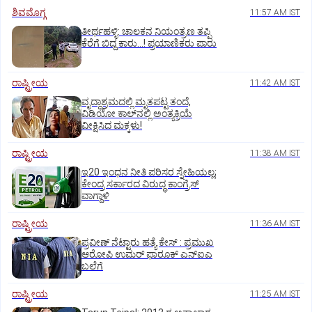
ಶಿವಮೊಗ್ಗ
11:57 AM IST
ತೀರ್ಥಹಳ್ಳಿ: ಚಾಲಕನ ನಿಯಂತ್ರಣ ತಪ್ಪಿ
ಕೆರೆಗೆ ಬಿದ್ದ ಕಾರು...! ಪ್ರಯಾಣಿಕರು ಪಾರು
ರಾಷ್ಟ್ರೀಯ
11:42 AM IST
ವೃದ್ಧಾಶ್ರಮದಲ್ಲಿ ಮೃತಪಟ್ಟ ತಂದೆ,
ವಿಡಿಯೋ ಕಾಲ್‌ನಲ್ಲಿ ಅಂತ್ಯಕ್ರಿಯೆ
ವೀಕ್ಷಿಸಿದ ಮಕ್ಕಳು!
ರಾಷ್ಟ್ರೀಯ
11:38 AM IST
ಇ20 ಇಂಧನ ನೀತಿ ಪರಿಸರ ಸ್ನೇಹಿಯಲ್ಲ;
ಕೇಂದ್ರ ಸರ್ಕಾರದ ವಿರುದ್ಧ ಕಾಂಗ್ರೆಸ್‌
ವಾಗ್ದಾಳಿ
ರಾಷ್ಟ್ರೀಯ
11:36 AM IST
ಪ್ರವೀಣ್ ನೆಟ್ಟಾರು ಹತ್ಯೆ ಕೇಸ್ : ಪ್ರಮುಖ
ಆರೋಪಿ ಉಮರ್ ಫಾರೂಕ್ ಎನ್‌ಐಎ
ಬಲೆಗೆ
ರಾಷ್ಟ್ರೀಯ
11:25 AM IST