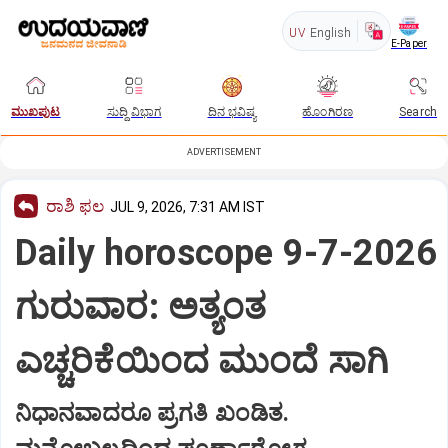
UV
English
E-Paper
ಮುಖಪುಟ
ಸುದ್ದಿ ವಿಭಾಗ
ದಿನ ಭವಿಷ್ಯ
ಹೊಂಗಿರಣ
Search
ADVERTISEMENT
ರಾಶಿ ಫಲ
JUL 9, 2026, 7:31 AM IST
Daily horoscope 9-7-2026
ಗುರುವಾರ: ಅತ್ಯಂತ
ಎಚ್ಚರಿಕೆಯಿಂದ ಮುಂದೆ ಸಾಗಿ
ನಿಧಾನವಾದರೂ ಪ್ರಗತಿ ಖಂಡಿತ.