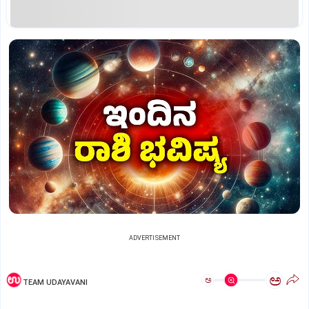
ADVERTISEMENT
ಅ
ಅ
TEAM UDAYAVANI