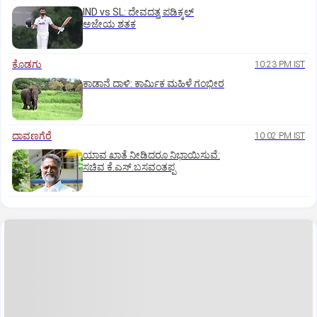
IND vs SL: ದೇವದತ್ತ ಪಡಿಕ್ಕಲ್‌
ಅಜೇಯ ಶತಕ
ಕೊಡಗು
10:23 PM IST
ಕಾಡಾನೆ ದಾಳಿ: ಕಾರ್ಮಿಕ ಮಹಿಳೆ ಗಂಭೀರ
ದಾವಣಗೆರೆ
10:02 PM IST
ಯಾವ ಖಾತೆ ನೀಡಿದರೂ ನಿಭಾಯಿಸುವೆ:
ಸಚಿವ ಕೆ.ಎಸ್.ಬಸವಂತಪ್ಪ