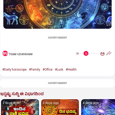
ADVERTISEMENT
ಅ
ಅ
TEAM UDAYAVANI
#Daily horoscope
#Family
#Office
#Luck
#Health
ADVERTISEMENT
ಇನ್ನಷ್ಟು ಸುದ್ದಿ ಈ ವಿಭಾಗದಿಂದ
2 days ago
3 days ago
4 days ago