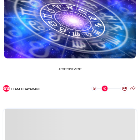
ADVERTISEMENT
ಅ
ಅ
TEAM UDAYAVANI