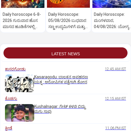
Daily horoscope 6-8-
Daily Horoscope:
Daily Horoscope:
2026 ಗುರುವಾರ:ಹೊಸ
05/08/2026 ಬುಧವಾರ:
ಮಂಗಳವಾರ;
ಮಾಸದ ಹೂಡಿಕೆಗಳಲ್ಲಿ
ಸಣ್ಣ ಉದ್ಯಮಿಗಳಿಗೆ ಮತ್ತು
04/08/2026: ಯೋಗ್ಯತೆ
ಲಾಭದ ಸೂಚನೆ
ವ್ಯಾಪಾರಿಗಳಿಗೆ ಶುಭದಿನ
ಪ್ರಯತ್ನಕ್ಕೆ ಸರ್ವತ್ರ ಯಶಸ್ಸ
LATEST NEWS
ಕಾಸರಗೋಡು
12:45 AM IST
Kasaragodu: ಬಾಲಕನ ಅಪಹರಣ
ಯತ್ನ : ಆರೋಪಿಗಳ ಪತ್ತೆಗಾಗಿ ಶೋಧ
ಕೊಡಗು
12:15 AM IST
Kushalnagar: ಗೇಟ್ ಕಳಚಿ ಬಿದ್ದು
ಮಗು ಸಾವು
ಕ್ರೀಡೆ
11:06 PM IST