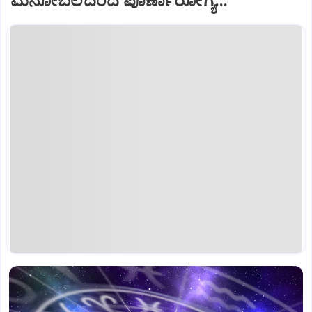
ಮನೋಬಲದಿಂದ ಪೂರ್ಣಾರೋಗ್ಯ...