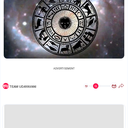
ADVERTISEMENT
ಅ
ಅ
TEAM UDAYAVANI