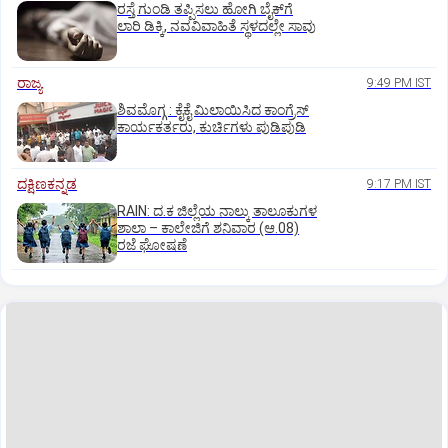
ರಸ್ತೆ ಗುಂಡಿ ತಪ್ಪಿಸಲು ಹೋಗಿ ಬೈಕ್‌ಗೆ
ಲಾರಿ ಡಿಕ್ಕಿ, ನವವಿವಾಹಿತೆ ಸ್ಥಳದಲ್ಲೇ ಸಾವು
ರಾಜ್ಯ
9:49 PM IST
ಶಿವಮೊಗ್ಗ : ಕೈಕೈ ಮಿಲಾಯಿಸಿದ ಕಾಂಗ್ರೆಸ್
ಕಾರ್ಯಕರ್ತರು, ಕುರ್ಚಿಗಳು ಪುಡಿಪುಡಿ
ದಕ್ಷಿಣಕನ್ನಡ
9:17 PM IST
RAIN: ದ.ಕ ಜಿಲ್ಲೆಯ ನಾಲ್ಕು ತಾಲೂಕುಗಳ
ಶಾಲಾ – ಕಾಲೇಜಿಗೆ ಶನಿವಾರ (ಆ.08)
ರಜೆ ಘೋಷಣೆ