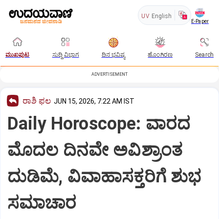
UV
English
E-Paper
ಮುಖಪುಟ
ಸುದ್ದಿ ವಿಭಾಗ
ದಿನ ಭವಿಷ್ಯ
ಹೊಂಗಿರಣ
Search
ADVERTISEMENT
ರಾಶಿ ಫಲ
JUN 15, 2026, 7:22 AM IST
Daily Horoscope: ವಾರದ
ಮೊದಲ ದಿನವೇ ಅವಿಶ್ರಾಂತ
ದುಡಿಮೆ, ವಿವಾಹಾಸಕ್ತರಿಗೆ ಶುಭ
ಸಮಾಚಾರ