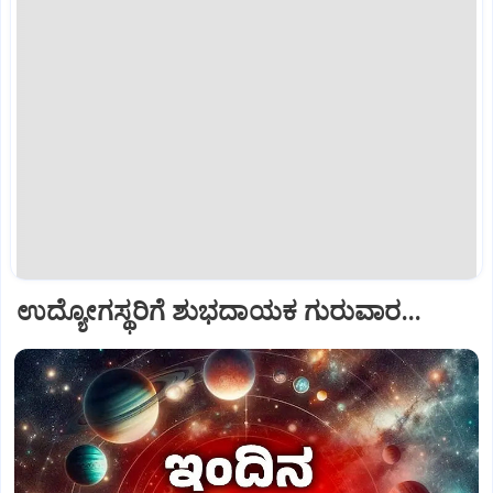
ಉದ್ಯೋಗಸ್ಥರಿಗೆ ಶುಭದಾಯಕ ಗುರುವಾರ...