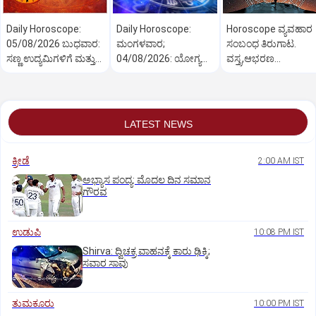
Daily Horoscope:
Daily Horoscope:
Horoscope ವ್ಯವಹಾರ
05/08/2026 ಬುಧವಾರ:
ಮಂಗಳವಾರ;
ಸಂಬಂಧ ತಿರುಗಾಟ.
ಸಣ್ಣ ಉದ್ಯಮಿಗಳಿಗೆ ಮತ್ತು
04/08/2026: ಯೋಗ್ಯತೆ,
ವಸ್ತ್ರ,ಆಭರಣ
ವ್ಯಾಪಾರಿಗಳಿಗೆ ಶುಭದಿನ
ಪ್ರಯತ್ನಕ್ಕೆ ಸರ್ವತ್ರ ಯಶಸ್ಸು
ವ್ಯಾಪಾರಿಗಳಿಗೆ ಲಾಭ
LATEST NEWS
ಕ್ರೀಡೆ
2:00 AM IST
ಅಭ್ಯಾಸ ಪಂದ್ಯ: ಮೊದಲ ದಿನ ಸಮಾನ
ಗೌರವ
ಉಡುಪಿ
10:08 PM IST
Shirva: ದ್ವಿಚಕ್ರ ವಾಹನಕ್ಕೆ ಕಾರು ಢಿಕ್ಕಿ;
ಸವಾರ ಸಾವು
ತುಮಕೂರು
10:00 PM IST