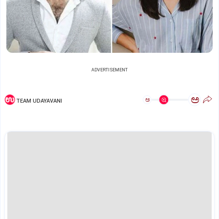
ADVERTISEMENT
ಅ
ಅ
TEAM UDAYAVANI