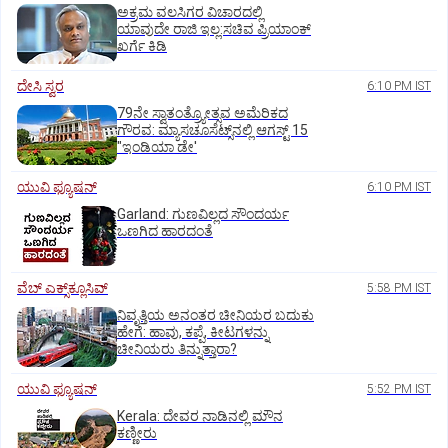
ಅಕ್ರಮ ವಲಸಿಗರ ವಿಚಾರದಲ್ಲಿ
ಯಾವುದೇ ರಾಜಿ ಇಲ್ಲ:ಸಚಿವ ಪ್ರಿಯಾಂಕ್
ಖರ್ಗೆ ಕಿಡಿ
ದೇಸಿ ಸ್ವರ
6:10 PM IST
79ನೇ ಸ್ವಾತಂತ್ರ್ಯೋತ್ಸವ ಅಮೆರಿಕದ
ಗೌರವ: ಮ್ಯಾಸಚೂಸೆಟ್ಸ್‌ನಲ್ಲಿ ಆಗಸ್ಟ್‌ 15
"ಇಂಡಿಯಾ ಡೇ'
ಯುವಿ ಫ್ಯೂಷನ್
6:10 PM IST
Garland: ಗುಣವಿಲ್ಲದ ಸೌಂದರ್ಯ
ಒಣಗಿದ ಹಾರದಂತೆ
ವೆಬ್ ಎಕ್ಸ್‌ಕ್ಲೂಸಿವ್
5:58 PM IST
ನಿವೃತ್ತಿಯ ಅನಂತರ ಚೀನಿಯರ ಬದುಕು
ಹೇಗೆ: ಹಾವು, ಕಪ್ಪೆ, ಕೀಟಗಳನ್ನು
ಚೀನಿಯರು ತಿನ್ನುತ್ತಾರಾ?
ಯುವಿ ಫ್ಯೂಷನ್
5:52 PM IST
Kerala: ದೇವರ ನಾಡಿನಲ್ಲಿ ಮೌನ
ಕಣ್ಣೀರು