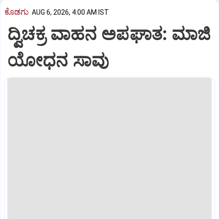
ಕೊಡಗು
AUG 6, 2026, 4:00 AM IST
ದ್ವಿಚಕ್ರ ವಾಹನ ಅಪಘಾತ: ಮಾಜಿ
ಯೋಧನ ಸಾವು