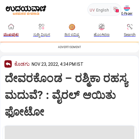
UV
English
E-Paper
ಮುಖಪುಟ
ಸುದ್ದಿ ವಿಭಾಗ
ದಿನ ಭವಿಷ್ಯ
ಹೊಂಗಿರಣ
Search
ADVERTISEMENT
ಕೊಡಗು
NOV 23, 2022, 4:34 PM IST
ದೇವರಕೊಂಡ – ರಶ್ಮಿಕಾ ರಹಸ್ಯ
ಮದುವೆ? : ವೈರಲ್ ಆಯಿತು
ಫೋಟೋ