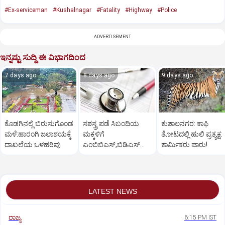
#Ex-serviceman
#Kushalnagar
#Fatality
#Highway
#Police
ADVERTISEMENT
ಇನ್ನಷ್ಟು ಸುದ್ದಿ ಈ ವಿಭಾಗದಿಂದ
7 days ago
8 days ago
9 days ago
ಕೊಡಗಿನಲ್ಲಿ ಬಿರುಸುಗೊಂಡ
ಸಶಸ್ತ್ರ ಪಡೆ ಸಿಬಂದಿಯ
ಕುಶಾಲನಗರ: ಕಾಫಿ
ಮಳೆ:ಹಾರಂಗಿ ಜಲಾಶಯಕ್ಕೆ
ಮಕ್ಕಳಿಗೆ
ತೋಟದಲ್ಲಿ ಹುಲಿ ಪ್ರತ್ಯಕ್ಷ:
ದಾಖಲೆಯ ಒಳಹರಿವು
ಎಂಬಿಬಿಎಸ್‌,ಬಿಡಿಎಸ್‌
ಕಾರ್ಮಿಕರು ಪಾರು!
ಸೀಟು: ಅರ್ಜಿ ಆಹ್ವಾನ
LATEST NEWS
ರಾಜ್ಯ
6:15 PM IST