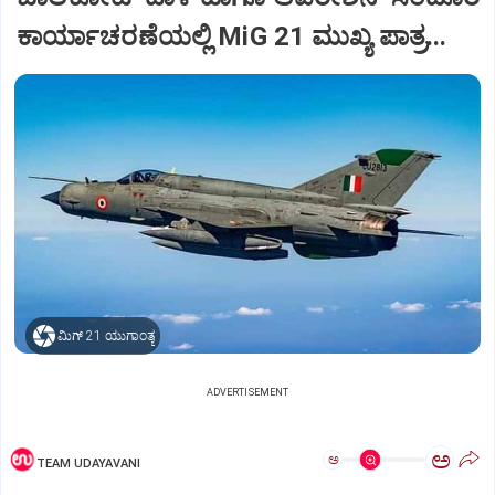
ಕಾರ್ಯಾಚರಣೆಯಲ್ಲಿ MiG 21 ಮುಖ್ಯ ಪಾತ್ರ...
ಮಿಗ್‌ 21 ಯುಗಾಂತ್ಯ
ADVERTISEMENT
ಅ
ಅ
TEAM UDAYAVANI