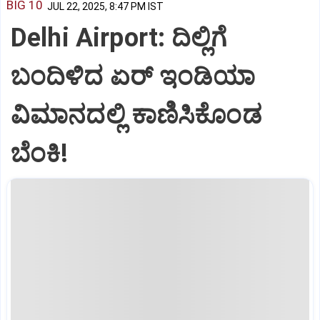
BIG 10
JUL 22, 2025, 8:47 PM IST
Delhi Airport: ದಿಲ್ಲಿಗೆ
ಬಂದಿಳಿದ ಏರ್‌ ಇಂಡಿಯಾ
ವಿಮಾನದಲ್ಲಿ ಕಾಣಿಸಿಕೊಂಡ
ಬೆಂಕಿ!