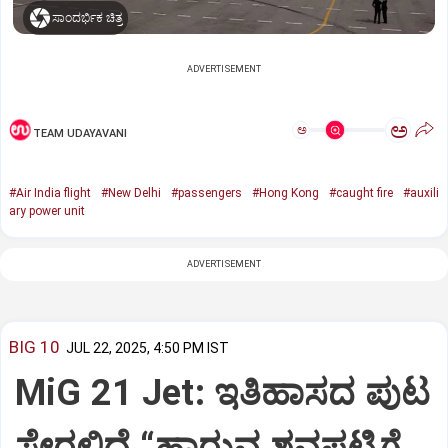
ಸಾಂದರ್ಭಿಕ ಚಿತ್ರ
ADVERTISEMENT
ಅ
ಅ
TEAM UDAYAVANI
#Air India flight
#New Delhi
#passengers
#Hong Kong
#caught fire
#auxili
ary power unit
ADVERTISEMENT
BIG 10
JUL 22, 2025, 4:50 PM IST
MiG 21 Jet: ಇತಿಹಾಸದ ಪುಟ
ಸೇರಲಿದೆ “ಹಾರುವ ಶವಪಟ್ಟಿಗೆ