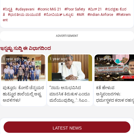
#ನಿವೃತ್ತಿ
#udayavani
#Iconic MiG 21
#Poor Safety
#ಮಿಗ್‌ 21
#ಸುರಕ್ಷತಾ ಕೊರ
ತೆ
#ಭಾರತೀಯ ವಾಯುಪಡೆ
#ಸೋವಿಯತ್‌ ಒಕ್ಕೂಟ
#AIR
#Indian Airforce
#Retirem
ent
ADVERTISEMENT
ಇನ್ನಷ್ಟು ಸುದ್ದಿ ಈ ವಿಭಾಗದಿಂದ
1 year ago
1 year ago
1 year ago
ಪುತ್ತೂರು: ಕೋಟಿ ಚೆನ್ನಯರ
“ನಾನು ಅನುಭವಿಸಿದ
ಕತೆ ಹೇಳುವ
ಹುಟ್ಟೂರ ಶಾಲೆಯಲ್ಲಿ ಅಷ್ಟ
ಮಾನಸಿಕ ಕಿರುಕುಳ ಎಂದೂ
ಅಸ್ಥಿಪಂಜರಗಳು:
ಅವಳಿಗಳು!
ಮರೆಯುವುದಿಲ್ಲ…’: ಸಿಎಂ
ಧರ್ಮಸ್ಥಳದ‌ ಕರಾಳ ರಹಸ್ಯ
ಸಿದ್ದರಾಮಯ್ಯ
ತೆರೆದಿಡಲಿದೆಯೇ ಡಿಎನ್
ಪರೀಕ್ಷೆ?
LATEST NEWS