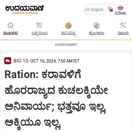
UV
English
E-Paper
ಮುಖಪುಟ
ಸುದ್ದಿ ವಿಭಾಗ
ದಿನ ಭವಿಷ್ಯ
ಹೊಂಗಿರಣ
Search
ADVERTISEMENT
BIG 10
OCT 16, 2024, 7:50 AM IST
Ration: ಕರಾವಳಿಗೆ
ಹೊರರಾಜ್ಯದ ಕುಚಲಕ್ಕಿಯೇ
ಅನಿವಾರ್ಯ; ಭತ್ತವೂ ಇಲ್ಲ,
ಅಕ್ಕಿಯೂ ಇಲ್ಲ,