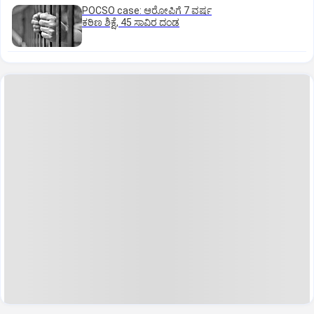
POCSO case: ಆರೋಪಿಗೆ 7 ವರ್ಷ
ಕಠಿಣ ಶಿಕ್ಷೆ, 45 ಸಾವಿರ ದಂಡ