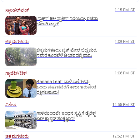
ಸ್ಯಾಂಡಲ್‌ವುಡ್‌
1:15 PM IST
ʼಸ್ಪಾರ್ಕ್ʼ ಕಿಕ್‌ ಸ್ಟಾರ್ಟ್‌: ನಿರಂಜನ್‌, ರಚನಾ
ಭರ್ಜರಿ ಡ್ಯಾನ್‌
ಚಿಕ್ಕಮಗಳೂರು
1:09 PM IST
ಚಿಕ್ಕಮಗಳೂರು: ಬೈಕ್ ಮೇಲೆ ಬಿದ್ದ ಮರ,
ಸವಾರ ಕೂದಲೆಳೆ ಅಂತರದಲ್ಲಿ ಪಾರು
ಗ್ಯಾಜೆಟ್/ಟೆಕ್
1:06 PM IST
Banana Leaf: ಬಾಳೆ ಎಲೆಗಳನ್ನು
ಒಂದು ವರ್ಷದವೆರೆಗೆ ತಾಜಾ ಇರುವಂತೆ
ರಕ್ಷಿಸಬಹುದು!
ವಿಶೇಷ
12:55 PM IST
ಗಾಳಿಯಿಂದಲೇ ಇಂಧನ ಸೃಷ್ಟಿಗೆ ಡೈರೆಕ್ಟ್
ಏರ್‌ ಕ್ಯಾಪ್ಟರ್ ತಂತ್ರಜ್ಞಾನ!
ಚಿಕ್ಕಮಗಳೂರು
12:52 PM IST