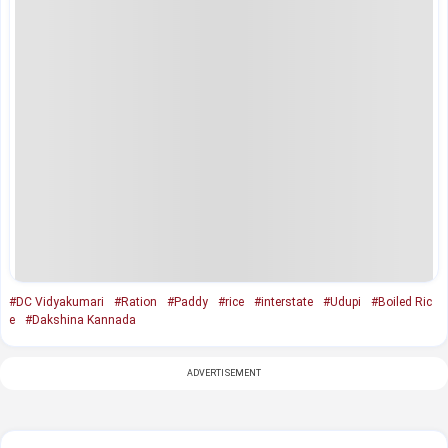
#DC Vidyakumari
#Ration
#Paddy
#rice
#interstate
#Udupi
#Boiled Ric
e
#Dakshina Kannada
ADVERTISEMENT