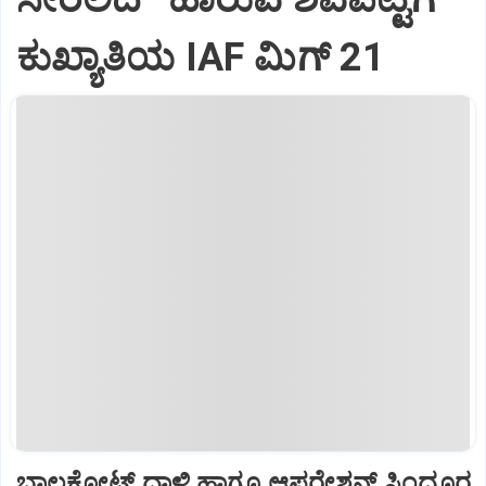
ಕುಖ್ಯಾತಿಯ IAF ಮಿಗ್‌ 21
ಬಾಲಕೋಟ್‌ ದಾಳಿ ಹಾಗೂ ಆಪರೇಶನ್‌ ಸಿಂದೂರ