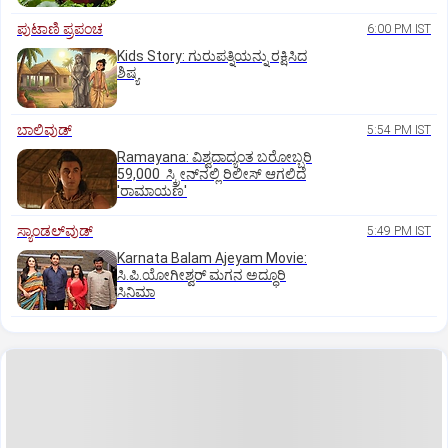
ಪುಟಾಣಿ ಪ್ರಪಂಚ
6:00 PM IST
Kids Story: ಗುರುಪತ್ನಿಯನ್ನು ರಕ್ಷಿಸಿದ
ಶಿಷ್ಯ
ಬಾಲಿವುಡ್‌
5:54 PM IST
Ramayana: ವಿಶ್ವದಾದ್ಯಂತ ಬರೋಬ್ಬರಿ
59,000 ಸ್ಕ್ರೀನ್‌ನಲ್ಲಿ ರಿಲೀಸ್‌ ಆಗಲಿದೆ
'ರಾಮಾಯಣ'
ಸ್ಯಾಂಡಲ್‌ವುಡ್‌
5:49 PM IST
Karnata Balam Ajeyam Movie:
ಸಿ.ಪಿ.ಯೋಗೀಶ್ವರ್‌ ಮಗನ ಅದ್ಧೂರಿ
ಸಿನಿಮಾ