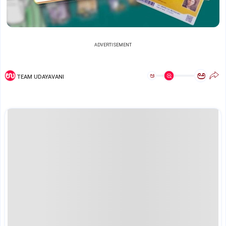
ADVERTISEMENT
ಅ
ಅ
TEAM UDAYAVANI