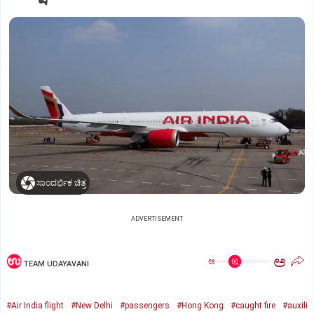
ಸಾಂದರ್ಭಿಕ ಚಿತ್ರ
ADVERTISEMENT
ಅ
ಅ
TEAM UDAYAVANI
#Air India flight
#New Delhi
#passengers
#Hong Kong
#caught fire
#auxili