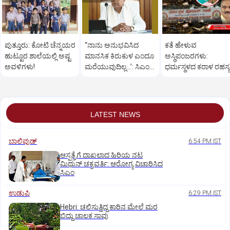
ಪುತ್ತೂರು: ಕೋಟಿ ಚೆನ್ನಯರ
“ನಾನು ಅನುಭವಿಸಿದ
ಕತೆ ಹೇಳುವ
ಹುಟ್ಟೂರ ಶಾಲೆಯಲ್ಲಿ ಅಷ್ಟ
ಮಾನಸಿಕ ಕಿರುಕುಳ ಎಂದೂ
ಅಸ್ಥಿಪಂಜರಗಳು:
ಅವಳಿಗಳು!
ಮರೆಯುವುದಿಲ್ಲ…’: ಸಿಎಂ
ಧರ್ಮಸ್ಥಳದ‌ ಕರಾಳ ರಹಸ್ಯ
ಸಿದ್ದರಾಮಯ್ಯ
ತೆರೆದಿಡಲಿದೆಯೇ ಡಿಎನ್
ಪರೀಕ್ಷೆ?
LATEST NEWS
ಬಾಲಿವುಡ್‌
6:54 PM IST
ಆಸ್ಪತ್ರೆಗೆ ದಾಖಲಾದ ಹಿರಿಯ ನಟ
ಮಿಥುನ್ ಚಕ್ರವರ್ತಿ: ಆರೋಗ್ಯ ವಿಚಾರಿಸಿದ
ಸಿಎಂ
ಉಡುಪಿ
6:29 PM IST
Hebri: ಚಲಿಸುತ್ತಿದ್ದ ಕಾರಿನ ಮೇಲೆ ಮರ
ಬಿದ್ದು ಚಾಲಕ ಸಾವು