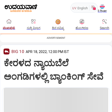
UV
English
E-Paper
ಮುಖಪುಟ
ಸುದ್ದಿ ವಿಭಾಗ
ದಿನ ಭವಿಷ್ಯ
ಹೊಂಗಿರಣ
Search
ADVERTISEMENT
BIG 10
APR 18, 2022, 12:00 PM IST
ಕೇರಳದ ನ್ಯಾಯಬೆಲೆ
ಅಂಗಡಿಗಳಲ್ಲಿ ಬ್ಯಾಂಕಿಂಗ್‌ ಸೇವೆ