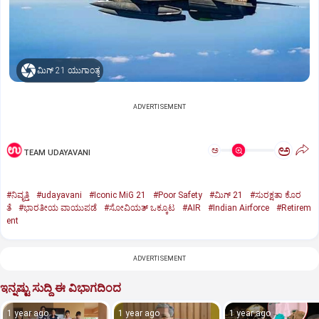
ಮಿಗ್‌ 21 ಯುಗಾಂತ್ಯ
ADVERTISEMENT
ಅ
ಅ
TEAM UDAYAVANI
#ನಿವೃತ್ತಿ
#udayavani
#Iconic MiG 21
#Poor Safety
#ಮಿಗ್‌ 21
#ಸುರಕ್ಷತಾ ಕೊರ
ತೆ
#ಭಾರತೀಯ ವಾಯುಪಡೆ
#ಸೋವಿಯತ್‌ ಒಕ್ಕೂಟ
#AIR
#Indian Airforce
#Retirem
ent
ADVERTISEMENT
ಇನ್ನಷ್ಟು ಸುದ್ದಿ ಈ ವಿಭಾಗದಿಂದ
1 year ago
1 year ago
1 year ago