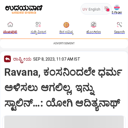
UV
English
E-Paper
ಮುಖಪುಟ
ಸುದ್ದಿ ವಿಭಾಗ
ದಿನ ಭವಿಷ್ಯ
ಹೊಂಗಿರಣ
Search
ADVERTISEMENT
ರಾಷ್ಟ್ರೀಯ
SEP 8, 2023, 11:07 AM IST
Ravana, ಕಂಸನಿಂದಲೇ ಧರ್ಮ
ಅಳಿಸಲು ಆಗಲಿಲ್ಲ, ಇನ್ನು
ಸ್ಟಾಲಿನ್…: ಯೋಗಿ ಆದಿತ್ಯನಾಥ್