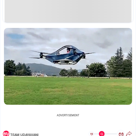
ADVERTISEMENT
ಅ
ಅ
TEAM UDAYAVANI