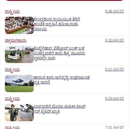
ರಾಷ್ಟ್ರೀಯ
8:38 AM IST
ಕೇಂದ್ರದಿಂದ ನ್ಯಾಯಯುತ ತೆರಿಗೆ
ಹಂಚಿಕೆ ಆಗ್ರಹಿಸಿ ತಮಿಳುನಾಡು
ನಿರ್ಣಯ
ಚಿಕ್ಕಮಗಳೂರು
8:30 AM IST
ಕೊಟ್ಟಿಗೆಹಾರ: ಪೆಟ್ರೋಲ್ ಬಂಕ್ ಬಳಿ
ನಿಂತಿದ್ದ ಲಾರಿಗೆ ಕಾರು ಡಿಕ್ಕಿ: ಮೂವರು
ಸ್ಥಳದಲ್ಲೇ ಸಾವು
ರಾಷ್ಟ್ರೀಯ
8:22 AM IST
ಹಾರುವ ಕಾರು ಅಭಿವೃದ್ಧಿ: ಉತ್ತರಾಖಂಡ
ವ್ಯಕ್ತಿ ಸಾಧನೆ
ರಾಷ್ಟ್ರೀಯ
8:03 AM IST
ಭಾವನಾರಿಗೆ ಮೊದಲ ಮಹಿಳಾ ಟಾಪ್‌
ಗನ್‌ ಫೈಟರ್‌ ಖ್ಯಾತಿ
ರಾಷ್ಟ್ರೀಯ
7:52 AM IST