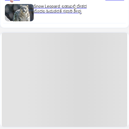
Snow Leopard: ಲಡಾಖಲ್ಲಿ ದೇಶದ
ಮೊದಲ ಹಿಮಚಿರತೆ ಸಫಾರಿ ಶೀಘ್ರ