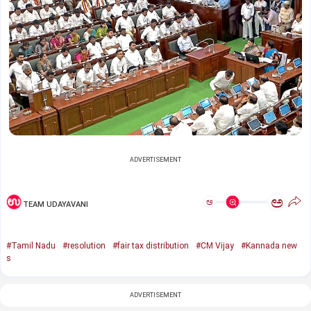
ADVERTISEMENT
ಅ
ಅ
TEAM UDAYAVANI
#Tamil Nadu
#resolution
#fair tax distribution
#CM Vijay
#Kannada new
s
ADVERTISEMENT