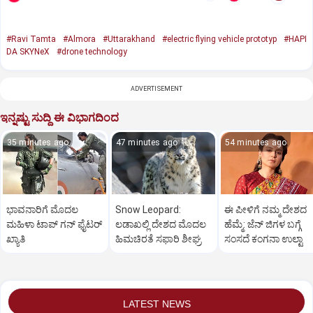
#Ravi Tamta
#Almora
#Uttarakhand
#electric flying vehicle prototyp
#HAPI
DA SKYNeX
#drone technology
ADVERTISEMENT
ಇನ್ನಷ್ಟು ಸುದ್ದಿ ಈ ವಿಭಾಗದಿಂದ
35 minutes ago
47 minutes ago
54 minutes ago
ಭಾವನಾರಿಗೆ ಮೊದಲ
Snow Leopard:
ಈ ಪೀಳಿಗೆ ನಮ್ಮ ದೇಶದ
ಮಹಿಳಾ ಟಾಪ್‌ ಗನ್‌ ಫೈಟರ್‌
ಲಡಾಖಲ್ಲಿ ದೇಶದ ಮೊದಲ
ಹೆಮ್ಮೆ: ಜೆನ್‌ ಜಿಗಳ ಬಗ್ಗೆ
ಖ್ಯಾತಿ
ಹಿಮಚಿರತೆ ಸಫಾರಿ ಶೀಘ್ರ
ಸಂಸದೆ ಕಂಗನಾ ಉಲ್ಟಾ
LATEST NEWS