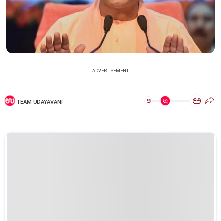
ADVERTISEMENT
ಅ
ಅ
TEAM UDAYAVANI